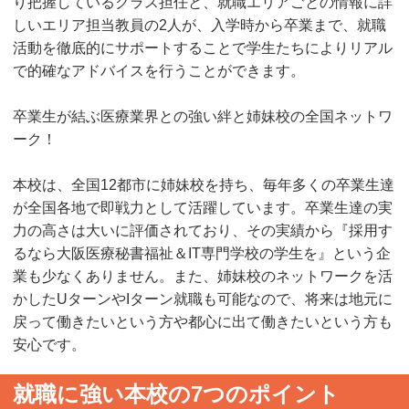
り把握しているクラス担任と、就職エリアごとの情報に詳
しいエリア担当教員の2人が、入学時から卒業まで、就職
活動を徹底的にサポートすることで学生たちによりリアル
で的確なアドバイスを行うことができます。
卒業生が結ぶ医療業界との強い絆と姉妹校の全国ネットワ
ーク！
本校は、全国12都市に姉妹校を持ち、毎年多くの卒業生達
が全国各地で即戦力として活躍しています。卒業生達の実
力の高さは大いに評価されており、その実績から『採用す
るなら大阪医療秘書福祉＆IT専門学校の学生を』という企
業も少なくありません。また、姉妹校のネットワークを活
かしたUターンやIターン就職も可能なので、将来は地元に
戻って働きたいという方や都心に出て働きたいという方も
安心です。
就職に強い本校の7つのポイント