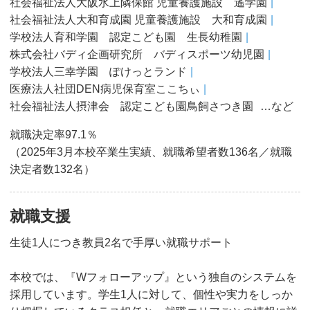
社会福祉法人大阪水上隣保館 児童養護施設 遙学園
社会福祉法人大和育成園 児童養護施設 大和育成園
学校法人育和学園 認定こども園 生長幼稚園
株式会社バディ企画研究所 バディスポーツ幼児園
学校法人三幸学園 ぽけっとランド
医療法人社団DEN病児保育室ここちぃ
社会福祉法人摂津会 認定こども園鳥飼さつき園
…など
就職決定率97.1％
（2025年3月本校卒業生実績、就職希望者数136名／就職
決定者数132名）
就職支援
生徒1人につき教員2名で手厚い就職サポート
本校では、『Wフォローアップ』という独自のシステムを
採用しています。学生1人に対して、個性や実力をしっか