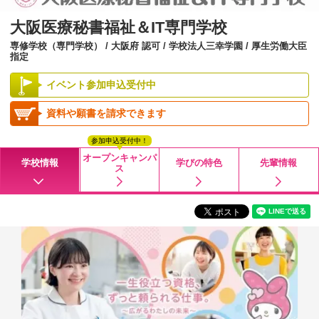
大阪医療秘書福祉＆IT専門学校
専修学校（専門学校） / 大阪府 認可 / 学校法人三幸学園 / 厚生労働大臣
指定
イベント参加申込受付中
資料や願書を請求できます
参加申込受付中！
オープンキャンパ
学校情報
学びの特色
先輩情報
ス