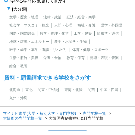
[学べる学問]を変更してさがす
[大分類]
文学・歴史・地理
法律・政治
経済・経営・商学
社会学・マスコミ・観光
人間・心理
福祉・介護
語学・外国語
国際・国際関係
数学・物理・化学
工学・建築
情報学・通信
地球・環境・エネルギー
農学・水産学・生物
医学・歯学・薬学・看護・リハビリ
体育・健康・スポーツ
生活・服飾・美容
栄養・食物
教育・保育
芸術・表現・音楽
総合・教養
資料・願書請求できる学校をさがす
北海道
東北
関東・甲信越
東海・北陸
関西
中国・四国
九州・沖縄
マイナビ進学(大学・短期大学・専門学校)
専門学校一覧
大阪府の専門学校一覧
大阪医療秘書福祉＆IT専門学校