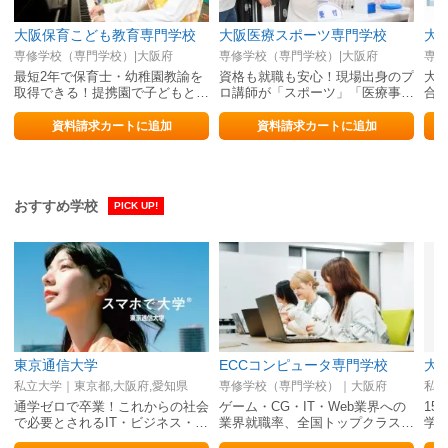
大阪保育こども教育専門学校
大阪医療スポーツ専門学校
大
専修学校（専門学校）|大阪府
専修学校（専門学校）|大阪府
専修
最短2年で保育士・幼稚園教諭を
資格も就職も安心！現場出身のプ
大
取得できる！提携園で子どもとふ
ロ講師が「スポーツ」「医療事
合
れ合って楽しく学ぼう
務」への夢をサポート！
度
明
資料請求カートに追加
資料請求カートに追加
おすすめ学校
PICK UP!
東京通信大学
ECCコンピュータ専門学校
大
私立大学｜東京都,大阪府,愛知県
専修学校（専門学校）｜大阪府
私立
通学ゼロで卒業！これからの社会
ゲーム・CG・IT・Web業界への
1
で必要とされるIT・ビジネス・…
業界就職率、全国トップクラス…
学