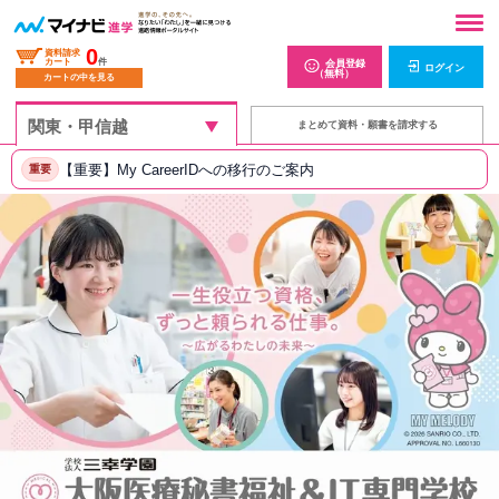
0
資料請求
カート
件
会員登録
ログイン
（無料）
カートの中を見る
まとめて資料・願書を請求する
【重要】My CareerIDへの移行のご案内
重要