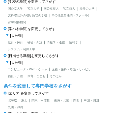
[学校の種類]を変更してさがす
国公立大学
私立大学
国公立短大
私立短大
海外の大学
文科省以外の省庁所管の学校
その他教育機関（スクール）
留学関係機関
[学べる学問]を変更してさがす
[大分類]
教育・保育
福祉・介護
情報学・通信
情報学
システム・制御工学
[目指せる職種]を変更してさがす
[大分類]
コンピュータ・Web・ゲーム
医療・歯科・看護・リハビリ
福祉・介護
保育・こども
そのほか
条件を変更して専門学校をさがす
[エリア]を変更してさがす
北海道
東北
関東・甲信越
東海・北陸
関西
中国・四国
九州・沖縄