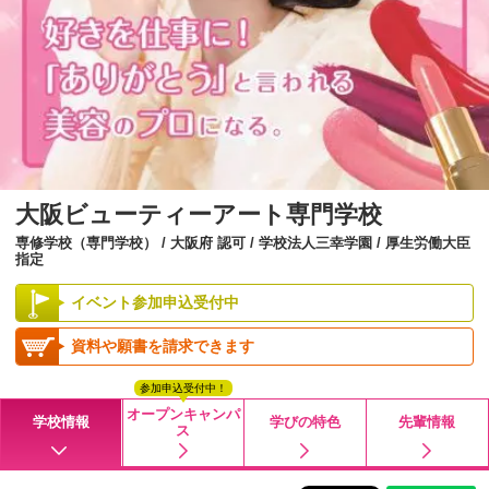
大阪ビューティーアート専門学校
専修学校（専門学校） / 大阪府 認可 / 学校法人三幸学園 / 厚生労働大臣
指定
イベント参加申込受付中
資料や願書を請求できます
参加申込受付中！
オープンキャンパ
学校情報
学びの特色
先輩情報
ス