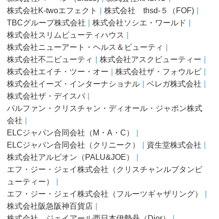
株式会社K-twoエフェクト
株式会社 thsd-５（FOF)
TBCグループ株式会社
株式会社ソシエ・ワールド
株式会社スリムビューティハウス
株式会社ニューアート・ヘルス＆ビューティ
株式会社不二ビューティ
株式会社アスクビューティー
株式会社エイチ・ツー・オー
株式会社ザ・フォウルビ
株式会社イーズ・インターナショナル
ベレガ株式会社
株式会社ザ・デイスパ
パルファン・クリスチャン・ディオール・ジャポン株式
会社
ELCジャパン合同会社（M・A・C）
ELCジャパン合同会社（クリニーク）
資生堂株式会社
株式会社アルビオン（PALU&JOE）
エフ・ジー・ジェイ株式会社（クリスチャンルブタンビ
ューティー）
エフ・ジー・ジェイ株式会社（フルーツギャザリング）
株式会社阪急阪神百貨店
株式会社 ジェイアール西日本伊勢丹（Dior）