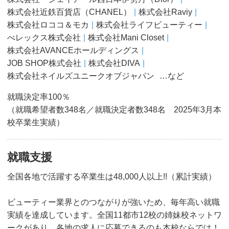
株式会社近鉄百貨店（CHANEL）
株式会社Raviy
株式会社ロココ＆モカ
株式会社ライフビューティー
べレックス株式会社
株式会社Mani Closet
株式会社AVANCEホールディングス
JOB SHOP株式会社
株式会社DIVA
株式会社ネイルズユニークオブジャパン
…など
就職決定率100％
（就職希望者数348名／就職決定者数348名 2025年3月本
校卒業生実績）
就職支援
全国各地で活躍する卒業生は48,000人以上!!（累計実績）
ビューティー業界とのつながりが強いため、毎年高い就職
実績を達成しています。全国11都市12校の姉妹校ネットワ
ークがあり、各地の求人に応募できるのも本校ならでは！