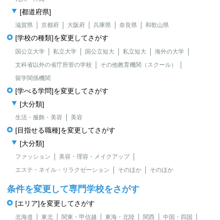
[都道府県]
滋賀県
京都府
大阪府
兵庫県
奈良県
和歌山県
[学校の種類]を変更してさがす
国公立大学
私立大学
国公立短大
私立短大
海外の大学
文科省以外の省庁所管の学校
その他教育機関（スクール）
留学関係機関
[学べる学問]を変更してさがす
[大分類]
生活・服飾・美容
美容
[目指せる職種]を変更してさがす
[大分類]
ファッション
美容・理容・メイクアップ
エステ・ネイル・リラクゼーション
そのほか
そのほか
条件を変更して専門学校をさがす
[エリア]を変更してさがす
北海道
東北
関東・甲信越
東海・北陸
関西
中国・四国