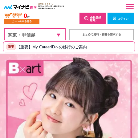
0
資料請求
カート
件
会員登録
ログイン
（無料）
カートの中を見る
まとめて資料・願書を請求する
【重要】My CareerIDへの移行のご案内
重要