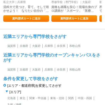
私立大学｜兵庫県
専修学校（専門学校）｜大阪府
私立
流科大で見つけ、育て、そして咲
資格も就職も安心！現場出身のプ
西
かせよう！ なりたい自分の「…
ロ講師が「スポーツ」「医療…
で
資料請求カートに追加
資料請求カートに追加
近隣エリアから専門学校をさがす
滋賀県
京都府
大阪府
兵庫県
奈良県
和歌山県
近隣エリアから専門学校のオープンキャンパスをさ
がす
滋賀県
京都府
大阪府
兵庫県
奈良県
和歌山県
条件を変更して学校をさがす
[エリア・都道府県]を変更してさがす
[エリア]
北海道
東北
関東・甲信越
東海・北陸
関西
中国・四国
九州・沖縄