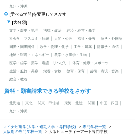
九州・沖縄
[学べる学問]を変更してさがす
[大分類]
文学・歴史・地理
法律・政治
経済・経営・商学
社会学・マスコミ・観光
人間・心理
福祉・介護
語学・外国語
国際・国際関係
数学・物理・化学
工学・建築
情報学・通信
地球・環境・エネルギー
農学・水産学・生物
医学・歯学・薬学・看護・リハビリ
体育・健康・スポーツ
生活・服飾・美容
栄養・食物
教育・保育
芸術・表現・音楽
総合・教養
資料・願書請求できる学校をさがす
北海道
東北
関東・甲信越
東海・北陸
関西
中国・四国
九州・沖縄
マイナビ進学(大学・短期大学・専門学校)
専門学校一覧
大阪府の専門学校一覧
大阪ビューティーアート専門学校