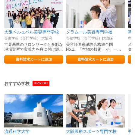
大阪ベルェベル美容専門学校
グラムール美容専門学校
関
専修学校（専門学校）|大阪府
専修学校（専門学校）|大阪府
専修
世界基準のサロンワークと多彩な
美容師国家試験合格率全国
メ
現場実習で実践力を身に付け輝き
No.1。「本物の技術」が、一生
ダ
続ける美容のプロになる！
の武器になる。
許
資料請求カートに追加
資料請求カートに追加
おすすめ学校
PICK UP!
流通科学大学
大阪医療スポーツ専門学校
甲