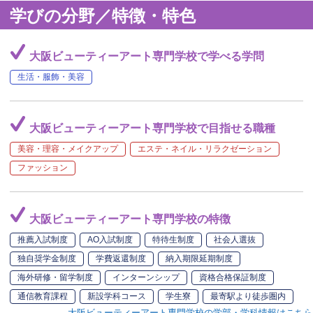
学びの分野／特徴・特色
大阪ビューティーアート専門学校で学べる学問
生活・服飾・美容
大阪ビューティーアート専門学校で目指せる職種
美容・理容・メイクアップ
エステ・ネイル・リラクゼーション
ファッション
大阪ビューティーアート専門学校の特徴
推薦入試制度
AO入試制度
特待生制度
社会人選抜
独自奨学金制度
学費返還制度
納入期限延期制度
海外研修・留学制度
インターンシップ
資格合格保証制度
通信教育課程
新設学科コース
学生寮
最寄駅より徒歩圏内
大阪ビューティーアート専門学校の学部・学科情報はこちら