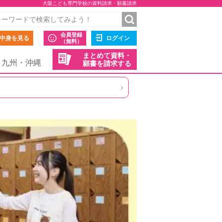
大阪こども専門学校の資料請求・願書請求
会員登録
中身を見る
ログイン
（無料）
まとめて資料・
九州・沖縄
願書を請求する
›