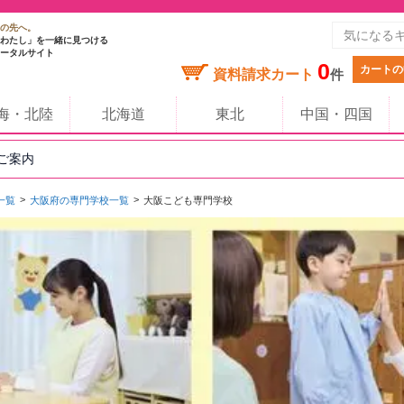
の先へ。
わたし」を一緒に見つける
ータルサイト
0
カートの
資料請求カート
件
海・北陸
北海道
東北
中国・四国
のご案内
一覧
大阪府の専門学校一覧
大阪こども専門学校