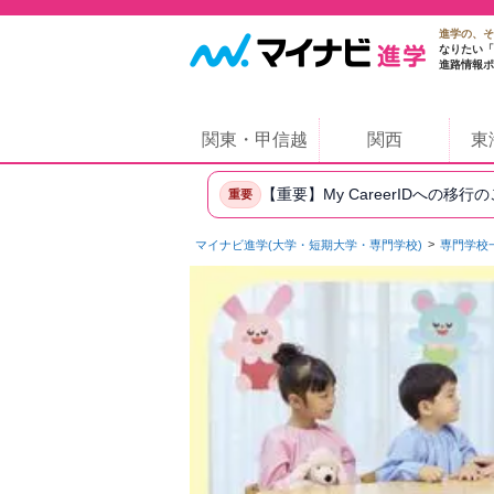
進学の、そ
なりたい「
進路情報ポ
関東・甲信越
関西
東
【重要】My CareerIDへの移行
重要
マイナビ進学(大学・短期大学・専門学校)
専門学校