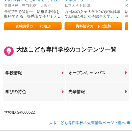
専修学校（専門学校）|大阪府
私立大学|兵庫県
私立
最短2年で保育士・幼稚園教諭を
西日本の女子大学1位の実就職率
ゆ
取得できる！提携園で子どもとふ
で就職に強い女子総合大学。
生
れ合って楽しく学ぼう
2027年4月文学部・国際学部アッ
胸
プデート！
資料請求カートに追加
資料請求カートに追加
大阪こども専門学校のコンテンツ一覧
学校情報
オープンキャンパス
学びの特色
先輩情報
学校ID.GK003622
大阪こども専門学校の先輩情報ページ上部へ