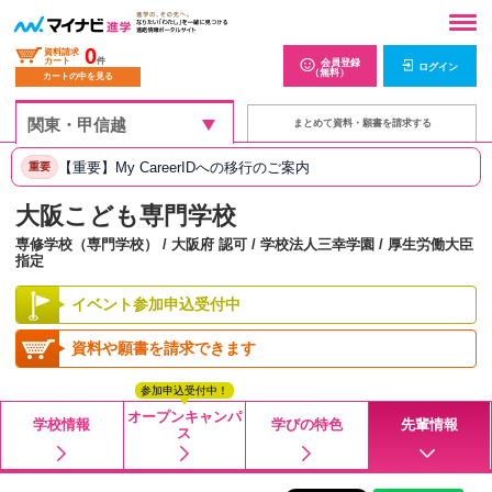
0
資料請求
カート
件
会員登録
ログイン
（無料）
カートの中を見る
まとめて資料・願書を請求する
【重要】My CareerIDへの移行のご案内
重要
大阪こども専門学校
専修学校（専門学校） / 大阪府 認可 / 学校法人三幸学園 / 厚生労働大臣
指定
イベント参加申込受付中
資料や願書を請求できます
参加申込受付中！
オープンキャンパ
学校情報
学びの特色
先輩情報
ス