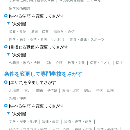
文科省以外の省庁所管の学校
その他教育機関（スクール）
留学関係機関
[学べる学問]を変更してさがす
[大分類]
栄養・食物
教育・保育
情報学・通信
医学・歯学・薬学・看護・リハビリ
体育・健康・スポーツ
[目指せる職種]を変更してさがす
[大分類]
公務員・政治・法律
福祉・介護
教育・文化
保育・こども
福祉
条件を変更して専門学校をさがす
[エリア]を変更してさがす
北海道
東北
関東・甲信越
東海・北陸
関西
中国・四国
九州・沖縄
[学べる学問]を変更してさがす
[大分類]
文学・歴史・地理
法律・政治
経済・経営・商学
社会学・マスコミ・観光
人間・心理
福祉・介護
語学・外国語