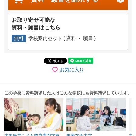
お取り寄せ可能な
資料・願書はこちら
無料
学校案内セット ( 資料 ・ 願書 )
お気に入り
この学校に資料請求した人はこんな学校にも資料請求しています。
大阪保育こども教育専門学校
甲南女子大学
大