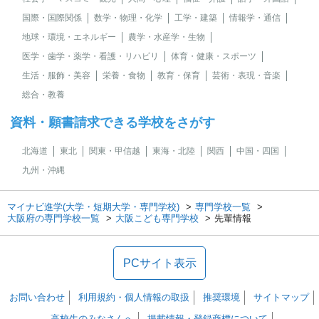
国際・国際関係
数学・物理・化学
工学・建築
情報学・通信
地球・環境・エネルギー
農学・水産学・生物
医学・歯学・薬学・看護・リハビリ
体育・健康・スポーツ
生活・服飾・美容
栄養・食物
教育・保育
芸術・表現・音楽
総合・教養
資料・願書請求できる学校をさがす
北海道
東北
関東・甲信越
東海・北陸
関西
中国・四国
九州・沖縄
マイナビ進学(大学・短期大学・専門学校)
専門学校一覧
大阪府の専門学校一覧
大阪こども専門学校
先輩情報
PCサイト表示
お問い合わせ
利用規約・個人情報の取扱
推奨環境
サイトマップ
高校生のみなさんへ
掲載情報・登録商標について