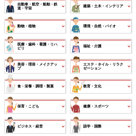
自動車・航空・船舶・鉄
建築・土木・インテリア
道・宇宙
動物・植物
環境・自然・バイオ
医療・歯科・看護・リハ
福祉・介護
ビリ
美容・理容・メイクアッ
エステ・ネイル・リラク
プ
ゼーション
食・栄養・調理・製菓
教育・文化
保育・こども
健康・スポーツ
ビジネス・経営
語学・国際