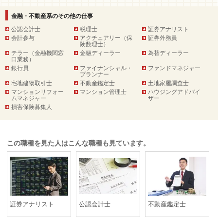
金融・不動産系のその他の仕事
公認会計士
税理士
証券アナリスト
会計参与
アクチュアリー（保
証券外務員
険数理士）
テラー（金融機関窓
金融ディーラー
為替ディーラー
口業務）
銀行員
ファイナンシャル・
ファンドマネジャー
プランナー
宅地建物取引士
不動産鑑定士
土地家屋調査士
マンションリフォー
マンション管理士
ハウジングアドバイ
ムマネジャー
ザー
損害保険募集人
この職種を見た人はこんな職種も見ています。
証券アナリスト
公認会計士
不動産鑑定士