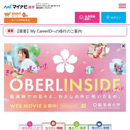
0
資料請求
カート
件
会員登録
ログイン
（無料）
カートの中を見る
【重要】My CareerIDへの移行のご案内
重要
✕
やりたいこと
なりたい職種
働きたい業界
学びたい学問