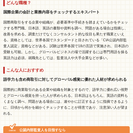
どんな職種？
国際企業の会計と業務内容をチェックするエキスパート
国際商取引をする企業や組織が、必要基準や手続きを踏まえているかをチェッ
クする専門職。日本語、英語の書類や資料を調べ、問題がある場合は指摘し、
改善を求める。調査だけでなくコンサルタント的な役目も果たす職業といえ
る。資格としては、世界各国でスタンダードと目されている「CIA公認内部監
査人認定」資格などがある。試験は世界各国で18の言語で実施され、日本語の
受験も可能。しかし、グローバルビジネスの場で活躍するには専門用語を操る
英語力は必須。就職先としては、監査法人や大手企業などが多い。
こんな人におすすめ
語学力も含め商取引に対してグローバル感覚に優れた人材が求められる
国際的に商業取引のある企業や組織を対象とするので、語学力に優れ広い視野
とグローバル感覚を持った人が求められる。日本語はもちろん、英語の資料も
くまなく調べ、問題がある場合には、速やかに訂正するように指摘できるよう
に、日頃から何かを細かくチェックすることが得意であり、注意深い人が望ま
れる。
公認内部監査人を目指すなら