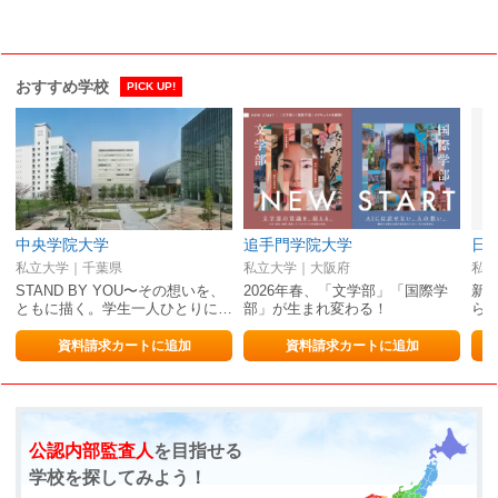
おすすめ学校
PICK UP!
中央学院大学
追手門学院大学
私立大学｜千葉県
私立大学｜大阪府
私立
STAND BY YOU〜その想いを、
2026年春、「文学部」「国際学
新た
ともに描く。学生一人ひとりに…
部」が生まれ変わる！
ら
資料請求カートに追加
資料請求カートに追加
公認内部監査人
を目指せる
学校を探してみよう！