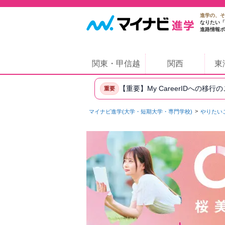
進学の、そ
なりたい「
進路情報ポ
関東・甲信越
関西
東
【重要】My CareerIDへの移行
重要
マイナビ進学(大学・短期大学・専門学校)
やりたい