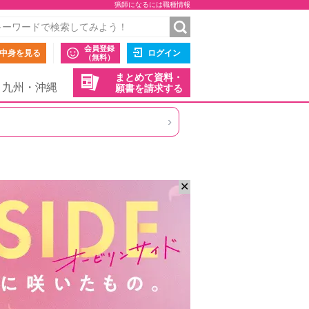
猟師になるには職種情報
会員登録
中身を見る
ログイン
（無料）
まとめて資料・
九州・沖縄
願書を請求する
›
✕