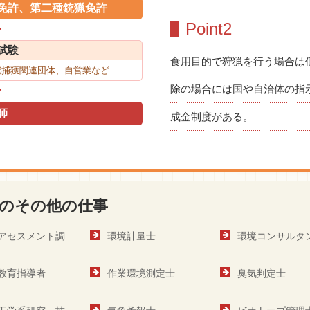
免許、第二種銃猟免許
Point2
試験
食用目的で狩猟を行う場合は
獣捕獲関連団体、自営業など
除の場合には国や自治体の指
師
成金制度がある。
のその他の仕事
アセスメント調
環境計量士
環境コンサルタ
教育指導者
作業環境測定士
臭気判定士