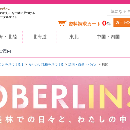
の先へ。
わたし」を一緒に見つける
ータルサイト
0
カートの
資料請求カート
件
海・北陸
北海道
東北
中国・四国
のご案内
ことを見つける！
なりたい職種を見つける
環境・自然・バイオ
猟師