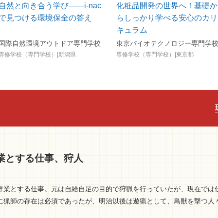
自然と向き合う学び――i-nac
化粧品開発の世界へ！基礎か
で見つける環境保全の答え
らしっかり学べる安心のカリ
キュラム
国際自然環境アウトドア専門学校
東京バイオテクノロジー専門学
専修学校（専門学校）|新潟県
専修学校（専門学校）|東京都
業とする仕事、狩人
専業とする仕事。元は自給自足の目的で狩猟を行っていたが、現在では
に猟師の存在は必須であったが、明治以後は遊猟として、鳥獣を撃つ人