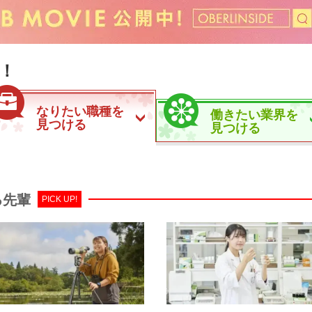
！
なりたい職種を
働きたい業界を
見つける
見つける
る先輩
PICK UP!