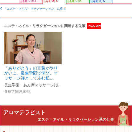
を見つける！
を見つける
を見つける
を見つける
「エステ・ネイル・リラクゼーション」に戻る
エステ・ネイル・リラクゼーションに関連する先輩
PICK UP!
「ありがとう」の言葉がやり
がいに。長生学園で学び、マ
ッサージ師として歩む私…
長生学園 あん摩マッサージ指圧師科
各種学校|東京都
アロマテラピスト
エステ・ネイル・リラクゼーション系の仕事