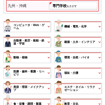
九州・沖縄
専門学校
をさがす
コンピュータ・Web・ゲ
機械・電気・化学
ーム
自動車・航空・船舶・鉄
建築・土木・インテリア
道・宇宙
動物・植物
環境・自然・バイオ
医療・歯科・看護・リハ
福祉・介護
ビリ
美容・理容・メイクアッ
エステ・ネイル・リラク
プ
ゼーション
食・栄養・調理・製菓
教育・文化