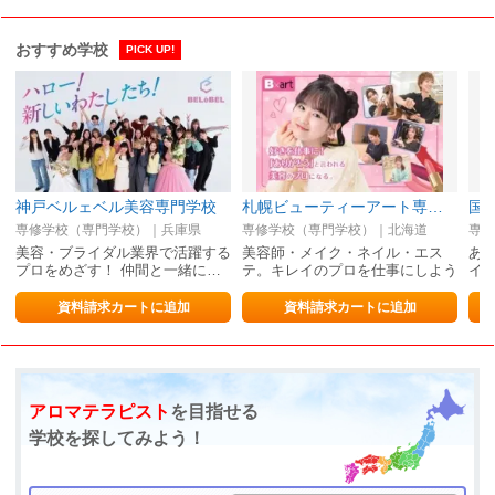
おすすめ学校
PICK UP!
神戸ベルェベル美容専門学校
札幌ビューティーアート専門学校
専修学校（専門学校）｜兵庫県
専修学校（専門学校）｜北海道
専修
美容・ブライダル業界で活躍する
美容師・メイク・ネイル・エス
あ
プロをめざす！ 仲間と一緒に…
テ。キレイのプロを仕事にしよう
イ
資料請求カートに追加
資料請求カートに追加
アロマテラピスト
を目指せる
学校を探してみよう！