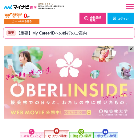
0
資料請求
カート
件
会員登録
ログイン
（無料）
カートの中を見る
【重要】My CareerIDへの移行のご案内
重要
✕
やりたいこと
なりたい職種
働きたい業界
学びたい学問