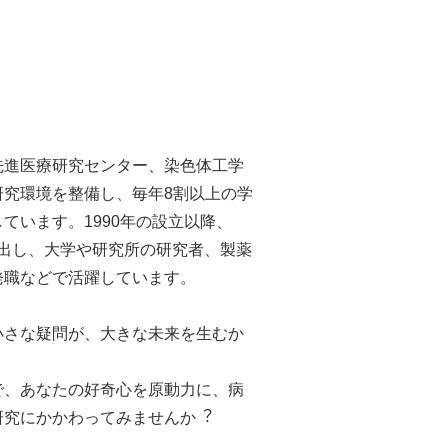
先進医療研究センター、染⾊体⼯学
研究環境を整備し、毎年8割以上の学
ています。1990年の設⽴以降、
を輩出し、⼤学や研究所の研究者、製薬
発職などで活躍しています。
⼩さな疑問が、⼤きな未来を⽣むか
で、あなたの好奇⼼を原動⼒に、病
研究にかかわってみませんか︖