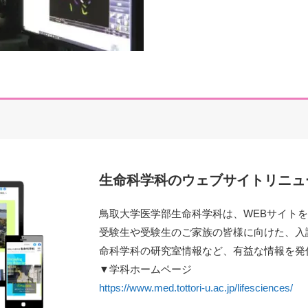
⽣命科学科のウェブサイトリニュ
⿃取⼤学医学部⽣命科学科は、WEBサイト
受験⽣や受験⽣のご家族の皆様に向けた、⼊
命科学科の研究室情報など、有益な情報を発
▼学科ホームページ
https://www.med.tottori-u.ac.jp/lifesciences/