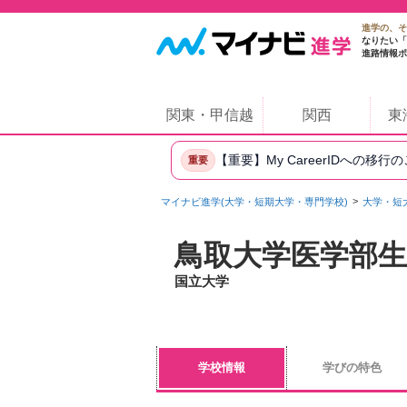
進学の、そ
なりたい「
進路情報ポ
関東・甲信越
関西
東
【重要】My CareerIDへの移行
重要
マイナビ進学(大学・短期大学・専門学校)
大学・短
鳥取大学医学部生
国立大学
学校情報
学びの特色