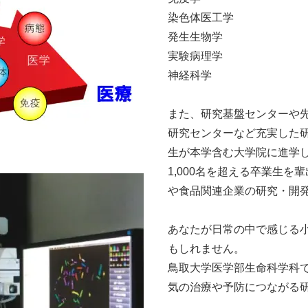
染色体医工学
発⽣⽣物学
実験病理学
神経科学
また、研究基盤センターや
研究センターなど充実した
⽣が本学含む⼤学院に進学し
1,000名を超える卒業⽣
や⾷品関連企業の研究・開
あなたが⽇常の中で感じる
もしれません。
⿃取⼤学医学部⽣命科学科
気の治療や予防につながる