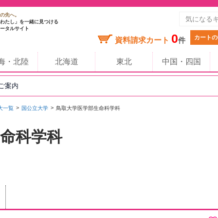
の先へ。
わたし」を一緒に見つける
ータルサイト
0
カートの
資料請求カート
件
海・北陸
北海道
東北
中国・四国
のご案内
大一覧
国公立大学
鳥取大学医学部生命科学科
命科学科