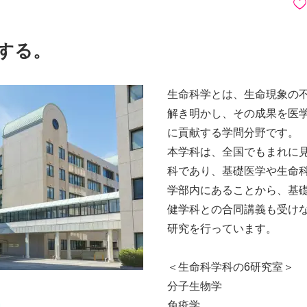
する。
⽣命科学とは、⽣命現象の
解き明かし、その成果を医
に貢献する学問分野です。
本学科は、全国でもまれに
科であり、基礎医学や⽣命
学部内にあることから、基
健学科との合同講義も受け
研究を⾏っています。
＜⽣命科学科の6研究室＞
分⼦⽣物学
免疫学