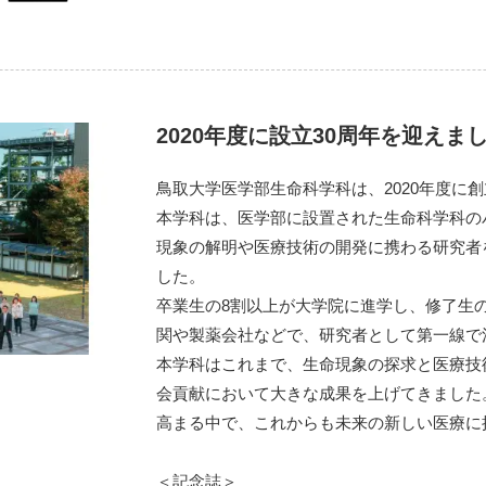
2020年度に設⽴30周年を迎えま
⿃取⼤学医学部⽣命科学科は、2020年度に創
本学科は、医学部に設置された⽣命科学科のパ
現象の解明や医療技術の開発に携わる研究者を
した。
卒業⽣の8割以上が⼤学院に進学し、修了⽣
関や製薬会社などで、研究者として第⼀線で
本学科はこれまで、⽣命現象の探求と医療技
会貢献において⼤きな成果を上げてきました
⾼まる中で、これからも未来の新しい医療に
＜記念誌＞