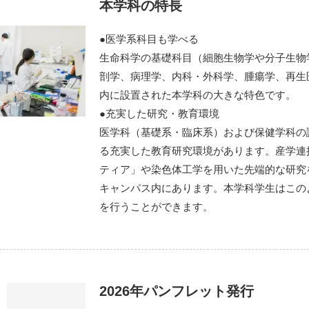
本学科の特⻑
●医学系科⽬も学べる
⽣命科学の基礎科⽬（細胞⽣物学や分⼦⽣物
剖学、病理学、内科・外科学、腫瘍学、再⽣
内に設置された本学科の⼤きな特⾊です。
●充実した研究・教育環境
医学科（基礎系・臨床系）および保健学科の
る充実した教育研究環境があります。産学連
ティア」や染⾊体⼯学を⽤いた先端的な研究
キャンパス内にあります。本学科学⽣はこの
を⾏うことができます。
2026年パンフレット発⾏