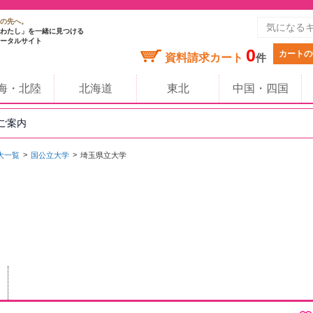
の先へ。
わたし」を一緒に見つける
ータルサイト
0
カートの
資料請求カート
件
海・北陸
北海道
東北
中国・四国
のご案内
大一覧
国公立大学
埼玉県立大学