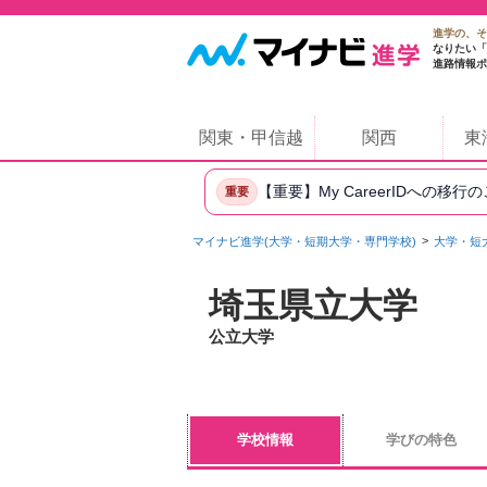
進学の、そ
なりたい「
進路情報ポ
関東・甲信越
関西
東
【重要】My CareerIDへの移行
重要
マイナビ進学(大学・短期大学・専門学校)
大学・短
埼玉県立大学
公立大学
学校情報
学びの特色