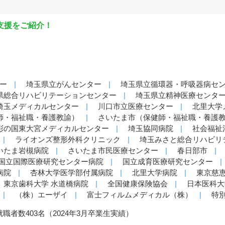
支援をご紹介！
ター
埼玉県立がんセンター
埼玉県立循環器・呼吸器病セ
県総合リハビリテーションセンター
埼玉県立精神医療センタ
埼玉メディカルセンター
川口市立医療センター
北里大学
師・福祉職・養護教諭）
さいたま市（保健師・福祉職・養護
彩の国東大宮メディカルセンター
埼玉協同病院
社会福祉
ライオンズ整形外科クリニック
埼玉みさと総合リハビリ
いたま岩槻病院
さいたま市民医療センター
春日部市
国立国際医療研究センター病院
国立成育医療研究センター
病院
杏林大学医学部付属病院
北里大学病院
東京慈
東京歯科大学 水道橋病院
全国健康保険協会
日本医科
（株）エーザイ
富士フィルムメディカル（株）
特
就職者数403名（2024年3月卒業生実績）