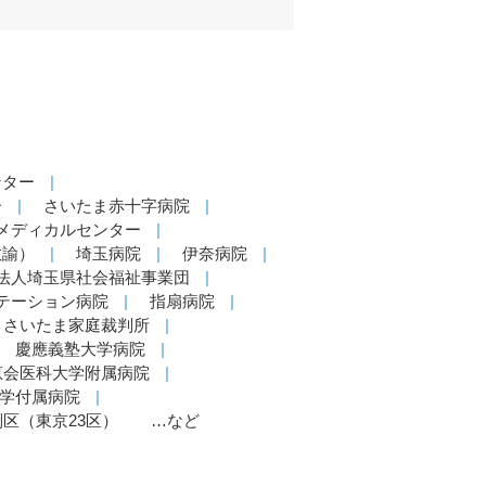
ンター
ー
さいたま赤十字病院
メディカルセンター
教諭）
埼玉病院
伊奈病院
法人埼玉県社会福祉事業団
テーション病院
指扇病院
さいたま家庭裁判所
慶應義塾大学病院
恵会医科大学附属病院
大学付属病院
別区（東京23区）
…など