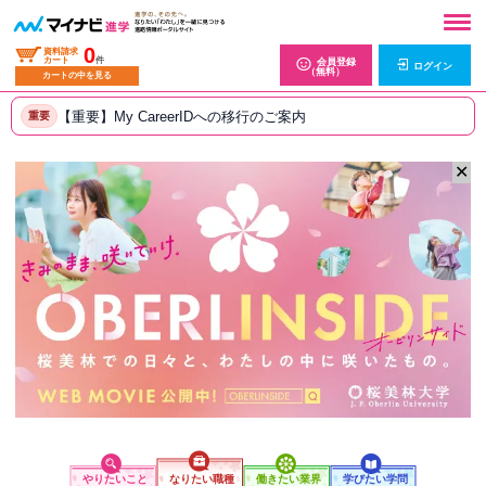
0
資料請求
カート
件
会員登録
ログイン
（無料）
カートの中を見る
【重要】My CareerIDへの移行のご案内
重要
✕
やりたいこと
なりたい職種
働きたい業界
学びたい学問