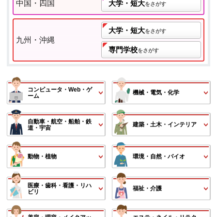
中国・四国
大学・短大
をさがす
大学・短大
をさがす
九州・沖縄
専門学校
をさがす
コンピュータ・Web・ゲ
機械・電気・化学
ーム
自動車・航空・船舶・鉄
建築・土木・インテリア
道・宇宙
動物・植物
環境・自然・バイオ
医療・歯科・看護・リハ
福祉・介護
ビリ