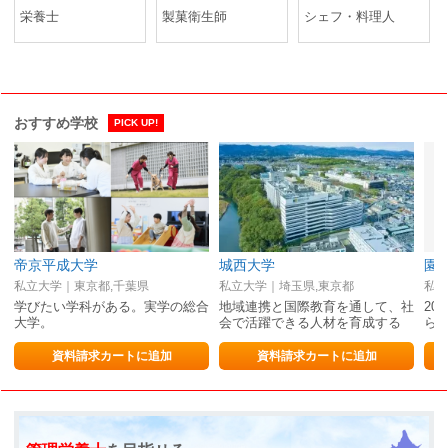
栄養士
製菓衛生師
シェフ・料理人
おすすめ学校
PICK UP!
帝京平成大学
城西大学
園
私立大学｜東京都,千葉県
私立大学｜埼玉県,東京都
私立
学びたい学科がある。実学の総合
地域連携と国際教育を通して、社
20
大学。
会で活躍できる人材を育成する
ら
資料請求カートに追加
資料請求カートに追加