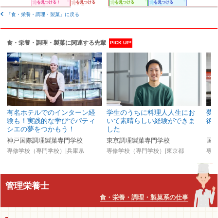
を見つける！
を見つける
を見つける
を見つける
「食・栄養・調理・製菓」に戻る
食・栄養・調理・製菓に関連する先輩
PICK UP!
有名ホテルでのインターン経
学生のうちに料理人人生にお
夢
験も！実践的な学びでパティ
いて素晴らしい経験ができま
術
シエの夢をつかもう！
した
神戸国際調理製菓専門学校
東京調理製菓専門学校
国
専修学校（専門学校）|兵庫県
専修学校（専門学校）|東京都
専修
管理栄養士
食・栄養・調理・製菓系の仕事