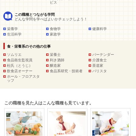
ビス
この職種とつながる学問
どんな学問を学べばよいかチェックしよう！
栄養学
食物学
健康科学
生活科学
家政学
食・栄養系のその他の仕事
ソムリエ
栄養士
バーテンダー
食品衛生監視員
利き酒師
介護食士
杜氏（とうじ）
醸造家
茶道家
飲食店オーナー
食品系研究・技術者
バリスタ
ホール・フロアスタ
ッフ
この職種を見た人はこんな職種も見ています。