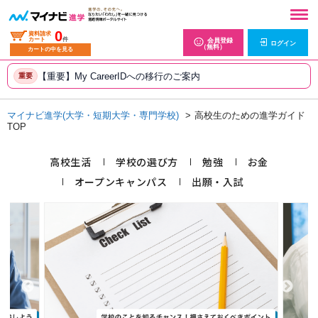
0
資料請求
カート
件
会員登録
ログイン
（無料）
カートの中を見る
【重要】My CareerIDへの移行のご案内
重要
マイナビ進学(大学・短期大学・専門学校)
高校生のための進学ガイド
TOP
高校生活
学校の選び方
勉強
お金
オープンキャンパス
出願・入試