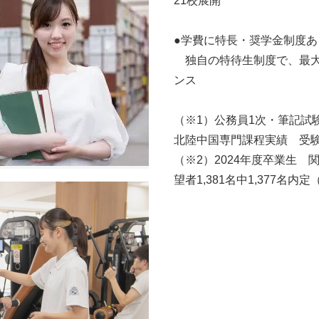
21校展開
●学費に特長・奨学金制度あ
独自の特待生制度で、最大
ンス
（※1）公務員1次・筆記試験合
北陸中国専門課程実績 受験者
（※2）2024年度卒業生
望者1,381名中1,377名内定