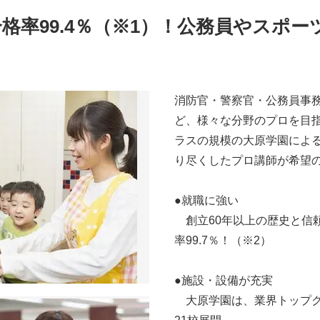
格率99.4％（※1）！公務員やスポ
消防官・警察官・公務員事
ど、様々な分野のプロを目
ラスの規模の大原学園によ
り尽くしたプロ講師が希望
●就職に強い
創立60年以上の歴史と信
率99.7％！（※2）
●施設・設備が充実
大原学園は、業界トップク