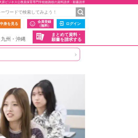
大原ビジネス公務員保育専門学校姫路校の資料請求・願書請求
会員登録
中身を見る
ログイン
（無料）
まとめて資料・
九州・沖縄
願書を請求する
›