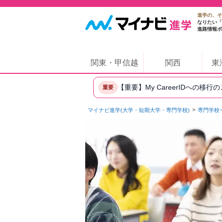
進学の、そ
なりたい「
進路情報ポ
関東・甲信越
関西
東
【重要】My CareerIDへの移行
重要
マイナビ進学(大学・短期大学・専門学校)
専門学校