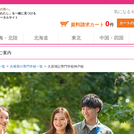
の先へ。
わたし」を一緒に見つける
ータルサイト
0
カートの
資料請求カート
件
海・北陸
北海道
東北
中国・四国
のご案内
一覧
兵庫県の専門学校一覧
大原簿記専門学校神戸校