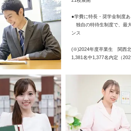
21校展開
●学費に特長・奨学金制度あ
独自の特待生制度で、最大
ンス
(※)2024年度卒業生 関
1,381名中1,377名内定（2