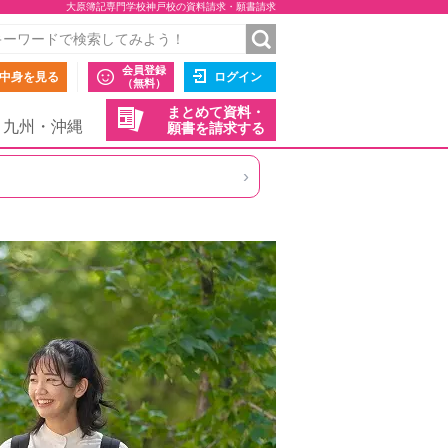
大原簿記専門学校神戸校の資料請求・願書請求
会員登録
中身を見る
ログイン
（無料）
まとめて資料・
九州・沖縄
願書を請求する
›