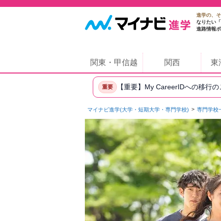
進学の、そ
なりたい「
進路情報ポ
関東・甲信越
関西
東
【重要】My CareerIDへの移行
重要
マイナビ進学(大学・短期大学・専門学校)
専門学校