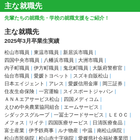
主な就職先
先輩たちの就職先・学校の就職支援をご紹介！
主な就職先
2025年3月卒業生実績
松山市職員
東温市職員
新居浜市職員
四国中央市職員
八幡浜市職員
大洲市職員
内子町職員
伊方町職員
鬼北町職員
大阪府警察官
仙台市職員
愛媛トヨペット
スズキ自販松山
日本エイジェント
アレス
愛媛信用金庫
岡三証券
住友生命保険
一宮運輸
スイスポートジャパン
ＡＮＡエアサービス松山
四国メディコム
えひめ中央農業協同組合
エームサービス
シダックスグループ
一冨士フードサービス
ＬＥＯＣ
メフォス
リイテ
四国医療サービス
日清医療食品
富士産業
伊予鉄商事
ルナ物産
中温
南松山病院
松山市民病院
松山赤十字病院
愛媛県社会福祉事業団