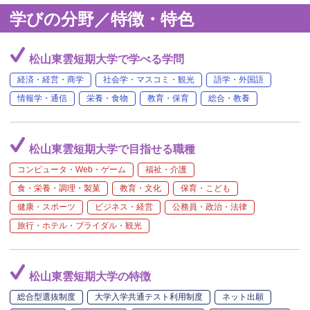
学びの分野／特徴・特色
松山東雲短期大学で学べる学問
経済・経営・商学
社会学・マスコミ・観光
語学・外国語
情報学・通信
栄養・食物
教育・保育
総合・教養
松山東雲短期大学で目指せる職種
コンピュータ・Web・ゲーム
福祉・介護
食・栄養・調理・製菓
教育・文化
保育・こども
健康・スポーツ
ビジネス・経営
公務員・政治・法律
旅行・ホテル・ブライダル・観光
松山東雲短期大学の特徴
総合型選抜制度
大学入学共通テスト利用制度
ネット出願