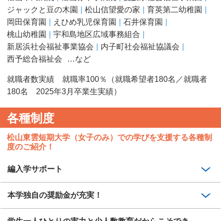
ジャックと豆の木園
松山信望愛の家
育英第二幼稚園
岡田保育園
えひめ乳児保育園
石井保育園
桃山幼稚園
宇和島地区広域事務組合
新居浜社会福祉事業協会
内子町社会福祉協議会
西予総合福祉会
…など
就職者数実績 就職率100％（就職希望者180名／就職者
180名 2025年3月卒業生実績）
各種制度
松山東雲短期大学（女子のみ）での学びを支援する各種制
度のご紹介！
編入学サポート
本学独自の奨励金が充実！