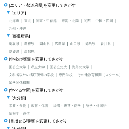
[エリア・都道府県]を変更してさがす
[エリア]
北海道
東北
関東・甲信越
東海・北陸
関西
中国・四国
九州・沖縄
[都道府県]
鳥取県
島根県
岡山県
広島県
山口県
徳島県
香川県
愛媛県
高知県
[学校の種類]を変更してさがす
国公立大学
私立大学
国公立短大
海外の大学
文科省以外の省庁所管の学校
専門学校
その他教育機関（スクール）
留学関係機関
[学べる学問]を変更してさがす
[大分類]
栄養・食物
教育・保育
経済・経営・商学
語学・外国語
情報学・通信
[目指せる職種]を変更してさがす
[大分類]