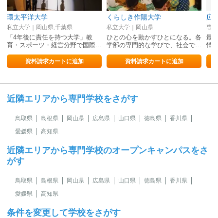
環太平洋大学
くらしき作陽大学
私立大学｜岡山県,千葉県
私立大学｜岡山県
専修
「4年後に責任を持つ大学」教
ひとの心を動かすひとになる。各
最
育・スポーツ・経営分野で国際…
学部の専門的な学びで、社会で…
情報
資料請求カートに追加
資料請求カートに追加
近隣エリアから専門学校をさがす
鳥取県
島根県
岡山県
広島県
山口県
徳島県
香川県
愛媛県
高知県
近隣エリアから専門学校のオープンキャンパスをさ
がす
鳥取県
島根県
岡山県
広島県
山口県
徳島県
香川県
愛媛県
高知県
条件を変更して学校をさがす