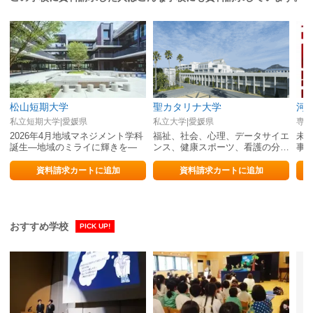
松山短期大学
聖カタリナ大学
私立短期大学|愛媛県
私立大学|愛媛県
専修
2026年4月地域マネジメント学科
福祉、社会、心理、データサイエ
未
誕生—地域のミライに輝きを—
ンス、健康スポーツ、看護の分野
事
でプロフェッショナルを養成
と
く
資料請求カートに追加
資料請求カートに追加
おすすめ学校
PICK UP!