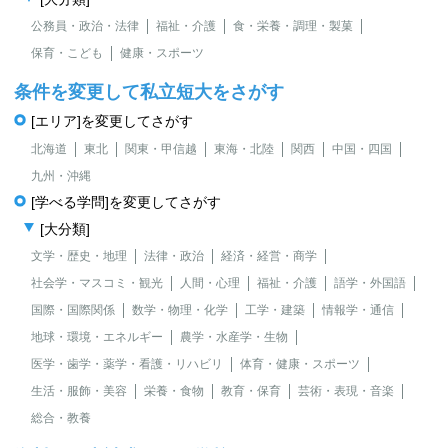
公務員・政治・法律
福祉・介護
食・栄養・調理・製菓
保育・こども
健康・スポーツ
条件を変更して私立短大をさがす
[エリア]を変更してさがす
北海道
東北
関東・甲信越
東海・北陸
関西
中国・四国
九州・沖縄
[学べる学問]を変更してさがす
[大分類]
文学・歴史・地理
法律・政治
経済・経営・商学
社会学・マスコミ・観光
人間・心理
福祉・介護
語学・外国語
国際・国際関係
数学・物理・化学
工学・建築
情報学・通信
地球・環境・エネルギー
農学・水産学・生物
医学・歯学・薬学・看護・リハビリ
体育・健康・スポーツ
生活・服飾・美容
栄養・食物
教育・保育
芸術・表現・音楽
総合・教養