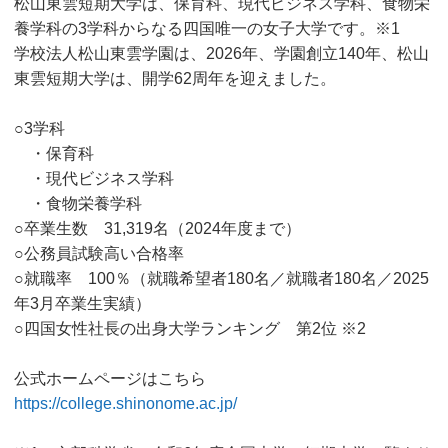
松山東雲短期大学は、保育科、現代ビジネス学科、食物栄
養学科の3学科からなる四国唯一の女子大学です。※1
学校法人松山東雲学園は、2026年、学園創立140年、松山
東雲短期大学は、開学62周年を迎えました。
○3学科
・保育科
・現代ビジネス学科
・食物栄養学科
○卒業生数 31,319名（2024年度まで）
○公務員試験高い合格率
○就職率 100％（就職希望者180名／就職者180名／2025
年3月卒業生実績）
○四国女性社長の出身大学ランキング 第2位 ※2
公式ホームページはこちら
https://college.shinonome.ac.jp/