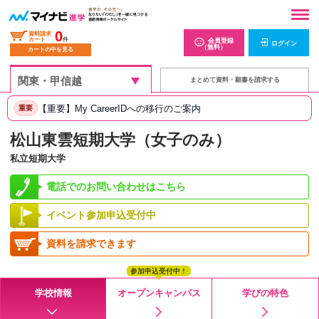
0
資料請求
カート
件
会員登録
ログイン
（無料）
カートの中を見る
まとめて資料・願書を請求する
【重要】My CareerIDへの移行のご案内
重要
松山東雲短期大学（女子のみ）
私立短期大学
電話でのお問い合わせはこちら
イベント参加申込受付中
資料を請求できます
参加申込受付中！
学校情報
オープンキャンパス
学びの特色