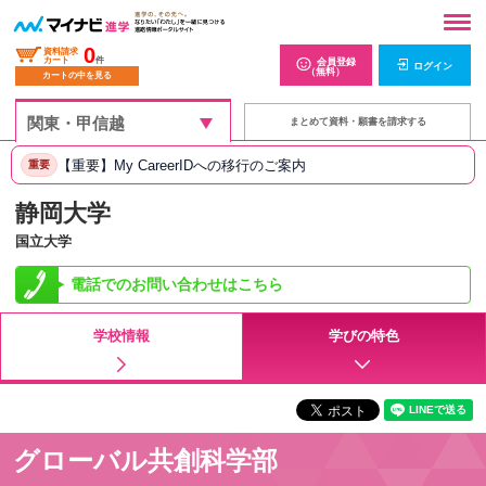
0
資料請求
カート
件
会員登録
ログイン
（無料）
カートの中を見る
まとめて資料・願書を請求する
【重要】My CareerIDへの移行のご案内
重要
静岡大学
国立大学
電話でのお問い合わせはこちら
学校情報
学びの特色
グローバル共創科学部