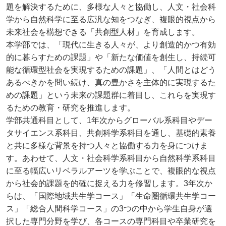
題を解決するために、多様な人々と協働し、人文・社会科
学から自然科学に至る広汎な知をつなぎ、複眼的視点から
未来社会を構想できる「共創型人材」を育成します。
本学部では、「現代に生きる人々が、より創造的かつ有効
的に暮らすための課題」や「新たな価値を創生し、持続可
能な循環型社会を実現するための課題」、「人間とはどう
あるべきかを問い続け、真の豊かさを主体的に実現するた
めの課題」という未来の課題群に着目し、これらを実現す
るための教育・研究を推進します。
学部共通科目として、1年次からグローバル系科目やデー
タサイエンス系科目、共創科学系科目を通し、基礎的素養
と共に多様な背景を持つ人々と協働する力を身につけま
す。あわせて、人文・社会科学系科目から自然科学系科目
に至る幅広いリベラルアーツを学ぶことで、複眼的な視点
から社会的課題を的確に捉える力を修習します。3年次か
らは、「国際地域共生学コース」「生命圏循環共生学コー
ス」「総合人間科学コース」の3つの中から学生自身が選
択した専門分野を学び、各コースの専門科目や卒業研究を