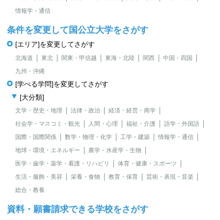
情報学・通信
条件を変更して国公立大学をさがす
[エリア]を変更してさがす
北海道
東北
関東・甲信越
東海・北陸
関西
中国・四国
九州・沖縄
[学べる学問]を変更してさがす
[大分類]
文学・歴史・地理
法律・政治
経済・経営・商学
社会学・マスコミ・観光
人間・心理
福祉・介護
語学・外国語
国際・国際関係
数学・物理・化学
工学・建築
情報学・通信
地球・環境・エネルギー
農学・水産学・生物
医学・歯学・薬学・看護・リハビリ
体育・健康・スポーツ
生活・服飾・美容
栄養・食物
教育・保育
芸術・表現・音楽
総合・教養
資料・願書請求できる学校をさがす