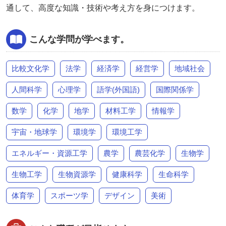
通して、高度な知識・技術や考え方を身につけます。
こんな学問が学べます。
比較文化学
法学
経済学
経営学
地域社会
人間科学
心理学
語学(外国語)
国際関係学
数学
化学
地学
材料工学
情報学
宇宙・地球学
環境学
環境工学
エネルギー・資源工学
農学
農芸化学
生物学
生物工学
生物資源学
健康科学
生命科学
体育学
スポーツ学
デザイン
美術