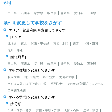
がす
富山県
石川県
福井県
岐阜県
静岡県
愛知県
三重県
条件を変更して学校をさがす
[エリア・都道府県]を変更してさがす
[エリア]
北海道
東北
関東・甲信越
東海・北陸
関西
中国・四国
九州・沖縄
[都道府県]
富山県
石川県
福井県
岐阜県
静岡県
愛知県
三重県
[学校の種類]を変更してさがす
私立大学
国公立短大
私立短大
海外の大学
文科省以外の省庁所管の学校
専門学校
その他教育機関（スクール）
留学関係機関
[学べる学問]を変更してさがす
[大分類]
生活・服飾・美容
芸術・表現・音楽
人間・心理
工学・建築