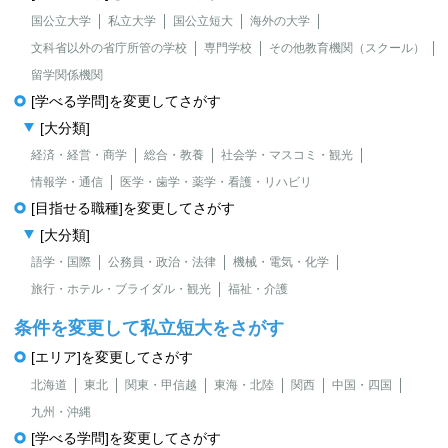
国公立大学
私立大学
国公立短大
海外の大学
文科省以外の省庁所管の学校
専門学校
その他教育機関（スクール）
留学関係機関
[学べる学問]を変更してさがす
[大分類]
経済・経営・商学
総合・教養
社会学・マスコミ・観光
情報学・通信
医学・歯学・薬学・看護・リハビリ
[目指せる職種]を変更してさがす
[大分類]
語学・国際
公務員・政治・法律
機械・電気・化学
旅行・ホテル・ブライダル・観光
福祉・介護
条件を変更して私立短大をさがす
[エリア]を変更してさがす
北海道
東北
関東・甲信越
東海・北陸
関西
中国・四国
九州・沖縄
[学べる学問]を変更してさがす