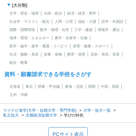
[大分類]
文学・歴史・地理
法律・政治
経済・経営・商学
社会学・マスコミ・観光
人間・心理
福祉・介護
語学・外国語
国際・国際関係
数学・物理・化学
工学・建築
情報学・通信
地球・環境・エネルギー
農学・水産学・生物
医学・歯学・薬学・看護・リハビリ
体育・健康・スポーツ
生活・服飾・美容
栄養・食物
教育・保育
芸術・表現・音楽
総合・教養
資料・願書請求できる学校をさがす
北海道
東北
関東・甲信越
東海・北陸
関西
中国・四国
九州・沖縄
マイナビ進学(大学・短期大学・専門学校)
大学・短大一覧
私立短大
京都経済短期大学
学びの特色
PCサイト表示