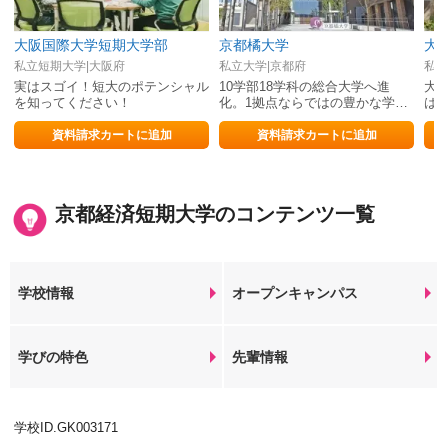
大阪国際大学短期大学部
京都橘大学
大
私立短期大学|大阪府
私立大学|京都府
私立
実はスゴイ！短大のポテンシャル
10学部18学科の総合大学へ進
大
を知ってください！
化。1拠点ならではの豊かな学び
は
で、夢をかなえる確かな力を育
ル
む。
資料請求カートに追加
資料請求カートに追加
京都経済短期大学のコンテンツ一覧
学校情報
オープンキャンパス
学びの特色
先輩情報
学校ID.GK003171