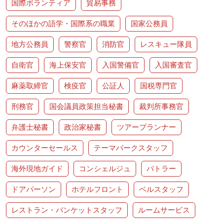
国際ボランティア
貿易事務
そのほかの語学・国際系の職業
国家公務員
地方公務員
警察官
消防官
レスキュー隊員
自衛官
海上保安官
入国警備官
入国審査官
麻薬取締官
検疫官
公証人
国税専門官
刑務官
国会議員政策担当秘書
裁判所事務官
弁護士秘書
政治家秘書
ツアープランナー
カウンターセールス
テーマパークスタッフ
海外現地ガイド
コンシェルジュ
バトラー
ドアパーソン
ホテルフロント
ベルスタッフ
レストラン・バンケットスタッフ
ルームサービス