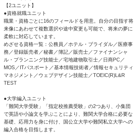
【2ユニット】
●資格就職ユニット
職業・資格ごとに16のフィールドを用意。自分の目指す将
来像にあわせて複数選択や途中変更も可能で、将来の夢に
柔軟に対応しています。
めざせる資格一覧：公務員／ホテル・ブライダル／医療事
務／登録販売者／秘書／簿記／販売士／ファイナンシャ
ル・プランニング技能士／宅地建物取引士／日商PC／
MOS／ITパスポート／基本情報技術者／情報セキュリティ
マネジメント／ウェブデザイン技能士／TOEIC(R)L&R
TEST
●大学編入ユニット
「難関大学受験」「指定校推薦受験」の2つあり、小集団
で英語や小論文を学ぶことにより、難関大学合格に必要な
基礎、応用力を身に付け、国公立大学や難関私立大学への
編入合格を目指します。