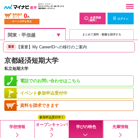
0
資料請求
カート
件
会員登録
ログイン
（無料）
カートの中を見る
まとめて資料・願書を請求する
【重要】My CareerIDへの移行のご案内
重要
京都経済短期大学
私立短期大学
電話でのお問い合わせはこちら
イベント参加申込受付中
資料を請求できます
参加申込受付中！
オープンキャンパ
学校情報
学びの特色
先輩情報
ス