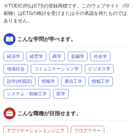
※TOEIC(R)はETSの登録商標です。このウェブサイト（印
刷物）はETSの検討を受けまたはその承認を得たものでは
ありません。
こんな学問が学べます。
経済学
経営学
商学
金融学
社会学
地域社会
コミュニケーション学
ビジネス学
語学(外国語)
情報学
通信工学
情報工学
システム・制御工学
医学
こんな職種が目指せます。
アプリケーションエンジニア
プログラマー