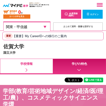
0
資料請求
カート
件
会員登録
ログイン
（無料）
カートの中を見る
まとめて資料・願書を請求する
【重要】My CareerIDへの移行のご案内
重要
佐賀大学
国立大学
学校情報
学びの特色
学部(教育/芸術地域デザイン/経済/医/理
工/農）、コスメティックサイエンス
学環