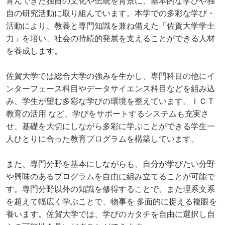
育んできた独自の文化や伝統を背景に、基本的な学びや独
自の研究活動に取り組んでいます。本学での多彩な学び・
活動により、教養と専門知識を兼ね備えた「佐賀大学学士
力」を培い、社会の持続的発展を支えることができる人材
を養成します。
佐賀大学では総合大学の強みを生かし、専門科目の他にイ
ンターフェース科目やデータサイエンス科目などを組み込
み、学生が望む多彩な学びの環境を整えています。ＩＣＴ
教育の活用 など、学びをサポートするシステムも充実さ
せ、基礎を大切にしながら多彩に学ぶことができる学生一
人ひとりに合った教育プログラムを構築しています。
また、専門分野を基本にしながらも、自分が学びたい分野
や興味のあるプログラムを自由に組み立てることが可能で
す。専門分野以外の知識を修得することで、また理系文系
を超えて幅広く学ぶことで、物事を 多面的に捉える複眼を
養います。佐賀大学では、学びのカタチを自由に選択し自