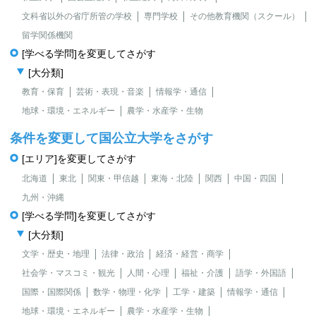
文科省以外の省庁所管の学校
専門学校
その他教育機関（スクール）
留学関係機関
[学べる学問]を変更してさがす
[大分類]
教育・保育
芸術・表現・音楽
情報学・通信
地球・環境・エネルギー
農学・水産学・生物
条件を変更して国公立大学をさがす
[エリア]を変更してさがす
北海道
東北
関東・甲信越
東海・北陸
関西
中国・四国
九州・沖縄
[学べる学問]を変更してさがす
[大分類]
文学・歴史・地理
法律・政治
経済・経営・商学
社会学・マスコミ・観光
人間・心理
福祉・介護
語学・外国語
国際・国際関係
数学・物理・化学
工学・建築
情報学・通信
地球・環境・エネルギー
農学・水産学・生物