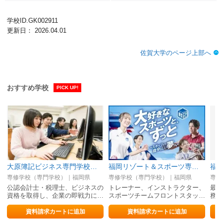
学校ID.GK002911
更新日： 2026.04.01
佐賀大学のページ上部へ
おすすめ学校
PICK UP!
大原簿記ビジネス専門学校福岡校
福岡リゾート＆スポーツ専門学校
福
専修学校（専門学校）｜福岡県
専修学校（専門学校）｜福岡県
専修
公認会計士・税理士、ビジネスの
トレーナー、インストラクター、
最
資格を取得し、企業の即戦力に…
スポーツチームフロントスタッ…
務
資料請求カートに追加
資料請求カートに追加