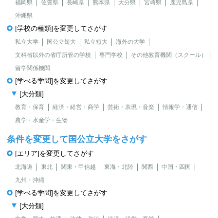
福岡県
佐賀県
長崎県
熊本県
大分県
宮崎県
鹿児島県
沖縄県
[学校の種類]を変更してさがす
私立大学
国公立短大
私立短大
海外の大学
文科省以外の省庁所管の学校
専門学校
その他教育機関（スクール）
留学関係機関
[学べる学問]を変更してさがす
[大分類]
教育・保育
経済・経営・商学
芸術・表現・音楽
情報学・通信
農学・水産学・生物
条件を変更して国公立大学をさがす
[エリア]を変更してさがす
北海道
東北
関東・甲信越
東海・北陸
関西
中国・四国
九州・沖縄
[学べる学問]を変更してさがす
[大分類]