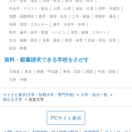
文学・歴史・地理
法律・政治
経済・経営・商学
社会学・マスコミ・観光
人間・心理
福祉・介護
語学・外国語
国際・国際関係
数学・物理・化学
工学・建築
情報学・通信
地球・環境・エネルギー
農学・水産学・生物
医学・歯学・薬学・看護・リハビリ
体育・健康・スポーツ
生活・服飾・美容
栄養・食物
教育・保育
芸術・表現・音楽
総合・教養
資料・願書請求できる学校をさがす
北海道
東北
関東・甲信越
東海・北陸
関西
中国・四国
九州・沖縄
マイナビ進学(大学・短期大学・専門学校)
大学・短大一覧
国公立大学
佐賀大学
PCサイト表示