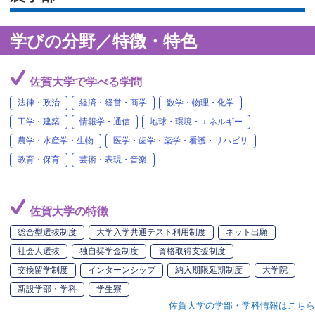
学びの分野／特徴・特色
佐賀大学で学べる学問
法律・政治
経済・経営・商学
数学・物理・化学
工学・建築
情報学・通信
地球・環境・エネルギー
農学・水産学・生物
医学・歯学・薬学・看護・リハビリ
教育・保育
芸術・表現・音楽
佐賀大学の特徴
総合型選抜制度
大学入学共通テスト利用制度
ネット出願
社会人選抜
独自奨学金制度
資格取得支援制度
交換留学制度
インターンシップ
納入期限延期制度
大学院
新設学部・学科
学生寮
佐賀大学の学部・学科情報はこちら