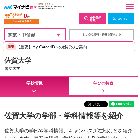
0
資料請求
カート
件
会員登録
ログイン
（無料）
カートの中を見る
まとめて資料・願書を請求する
【重要】My CareerIDへの移行のご案内
重要
佐賀大学
国立大学
学校情報
学びの特色
佐賀大学の学部・学科情報等を紹介
佐賀大学の学部や学科情報、キャンパス所在地などを紹介