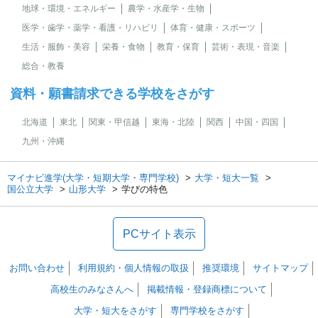
地球・環境・エネルギー
農学・水産学・生物
医学・歯学・薬学・看護・リハビリ
体育・健康・スポーツ
生活・服飾・美容
栄養・食物
教育・保育
芸術・表現・音楽
総合・教養
資料・願書請求できる学校をさがす
北海道
東北
関東・甲信越
東海・北陸
関西
中国・四国
九州・沖縄
マイナビ進学(大学・短期大学・専門学校)
大学・短大一覧
国公立大学
山形大学
学びの特色
PCサイト表示
お問い合わせ
利用規約・個人情報の取扱
推奨環境
サイトマップ
高校生のみなさんへ
掲載情報・登録商標について
大学・短大をさがす
専門学校をさがす