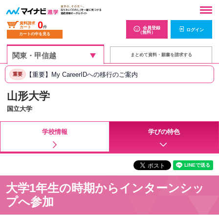
0
資料請求
カート
件
会員登録
ログイン
（無料）
カートの中を見る
まとめて資料・願書を請求する
【重要】My CareerIDへの移行のご案内
重要
山形大学
国立大学
学校情報
学びの特色
大学1年生の時期からインターンシッ
プへ参加