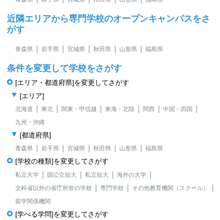
近隣エリアから専門学校のオープンキャンパスをさ
がす
青森県
岩手県
宮城県
秋田県
山形県
福島県
条件を変更して学校をさがす
[エリア・都道府県]を変更してさがす
[エリア]
北海道
東北
関東・甲信越
東海・北陸
関西
中国・四国
九州・沖縄
[都道府県]
青森県
岩手県
宮城県
秋田県
山形県
福島県
[学校の種類]を変更してさがす
私立大学
国公立短大
私立短大
海外の大学
文科省以外の省庁所管の学校
専門学校
その他教育機関（スクール）
留学関係機関
[学べる学問]を変更してさがす