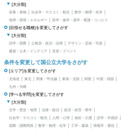
[大分類]
栄養・食物
社会学・マスコミ・観光
数学・物理・化学
地球・環境・エネルギー
医学・歯学・薬学・看護・リハビリ
[目指せる職種]を変更してさがす
[大分類]
語学・国際
公務員・政治・法律
デザイン・芸術・写真
建築・土木・インテリア
音楽・イベント
条件を変更して国公立大学をさがす
[エリア]を変更してさがす
北海道
東北
関東・甲信越
東海・北陸
関西
中国・四国
九州・沖縄
[学べる学問]を変更してさがす
[大分類]
文学・歴史・地理
法律・政治
経済・経営・商学
社会学・マスコミ・観光
人間・心理
福祉・介護
語学・外国語
国際・国際関係
数学・物理・化学
工学・建築
情報学・通信