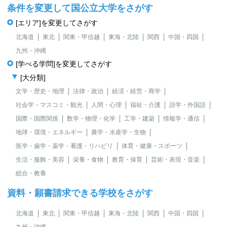
条件を変更して国公立大学をさがす
[エリア]を変更してさがす
北海道
東北
関東・甲信越
東海・北陸
関西
中国・四国
九州・沖縄
[学べる学問]を変更してさがす
[大分類]
文学・歴史・地理
法律・政治
経済・経営・商学
社会学・マスコミ・観光
人間・心理
福祉・介護
語学・外国語
国際・国際関係
数学・物理・化学
工学・建築
情報学・通信
地球・環境・エネルギー
農学・水産学・生物
医学・歯学・薬学・看護・リハビリ
体育・健康・スポーツ
生活・服飾・美容
栄養・食物
教育・保育
芸術・表現・音楽
総合・教養
資料・願書請求できる学校をさがす
北海道
東北
関東・甲信越
東海・北陸
関西
中国・四国
九州・沖縄