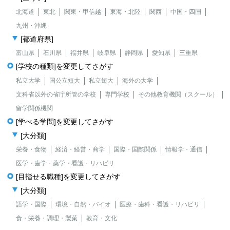
北海道
東北
関東・甲信越
東海・北陸
関西
中国・四国
九州・沖縄
[都道府県]
富山県
石川県
福井県
岐阜県
静岡県
愛知県
三重県
[学校の種類]を変更してさがす
私立大学
国公立短大
私立短大
海外の大学
文科省以外の省庁所管の学校
専門学校
その他教育機関（スクール）
留学関係機関
[学べる学問]を変更してさがす
[大分類]
栄養・食物
経済・経営・商学
国際・国際関係
情報学・通信
医学・歯学・薬学・看護・リハビリ
[目指せる職種]を変更してさがす
[大分類]
語学・国際
環境・自然・バイオ
医療・歯科・看護・リハビリ
食・栄養・調理・製菓
教育・文化