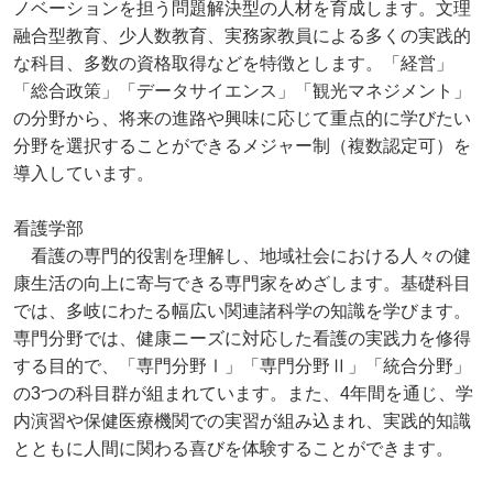
ノベーションを担う問題解決型の人材を育成します。文理
融合型教育、少人数教育、実務家教員による多くの実践的
な科目、多数の資格取得などを特徴とします。「経営」
「総合政策」「データサイエンス」「観光マネジメント」
の分野から、将来の進路や興味に応じて重点的に学びたい
分野を選択することができるメジャー制（複数認定可）を
導入しています。
看護学部
看護の専門的役割を理解し、地域社会における人々の健
康生活の向上に寄与できる専門家をめざします。基礎科目
では、多岐にわたる幅広い関連諸科学の知識を学びます。
専門分野では、健康ニーズに対応した看護の実践力を修得
する目的で、「専門分野Ⅰ」「専門分野Ⅱ」「統合分野」
の3つの科目群が組まれています。また、4年間を通じ、学
内演習や保健医療機関での実習が組み込まれ、実践的知識
とともに人間に関わる喜びを体験することができます。