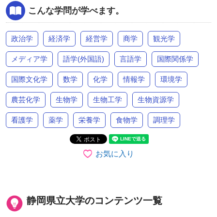
こんな学問が学べます。
政治学
経済学
経営学
商学
観光学
メディア学
語学(外国語)
言語学
国際関係学
国際文化学
数学
化学
情報学
環境学
農芸化学
生物学
生物工学
生物資源学
看護学
薬学
栄養学
食物学
調理学
お気に入り
静岡県立大学のコンテンツ一覧