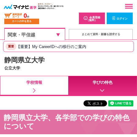
0
資料請求
カート
件
会員登録
ログイン
（無料）
カートの中を見る
まとめて資料・願書を請求する
【重要】My CareerIDへの移行のご案内
重要
静岡県立大学
公立大学
学校情報
学びの特色
静岡県立大学、各学部での学びの特色
について