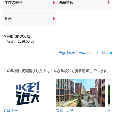
学びの特色
先輩情報
動画
学校ID.GK000041
更新日： 2026.06.30
大阪樟蔭女子大学のページ上部へ
この学校に資料請求した人はこんな学校にも資料請求しています。
近畿大学
武庫川大学
同