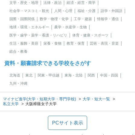
文学・歴史・地理
法律・政治
経済・経営・商学
社会学・マスコミ・観光
人間・心理
福祉・介護
語学・外国語
国際・国際関係
数学・物理・化学
工学・建築
情報学・通信
地球・環境・エネルギー
農学・水産学・生物
医学・歯学・薬学・看護・リハビリ
体育・健康・スポーツ
生活・服飾・美容
栄養・食物
教育・保育
芸術・表現・音楽
総合・教養
資料・願書請求できる学校をさがす
北海道
東北
関東・甲信越
東海・北陸
関西
中国・四国
九州・沖縄
マイナビ進学(大学・短期大学・専門学校)
大学・短大一覧
私立大学
大阪樟蔭女子大学
PCサイト表示