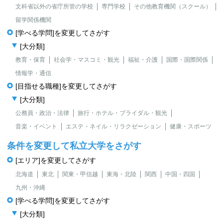
文科省以外の省庁所管の学校
専門学校
その他教育機関（スクール）
留学関係機関
[学べる学問]を変更してさがす
[大分類]
教育・保育
社会学・マスコミ・観光
福祉・介護
国際・国際関係
情報学・通信
[目指せる職種]を変更してさがす
[大分類]
公務員・政治・法律
旅行・ホテル・ブライダル・観光
音楽・イベント
エステ・ネイル・リラクゼーション
健康・スポーツ
条件を変更して私立大学をさがす
[エリア]を変更してさがす
北海道
東北
関東・甲信越
東海・北陸
関西
中国・四国
九州・沖縄
[学べる学問]を変更してさがす
[大分類]