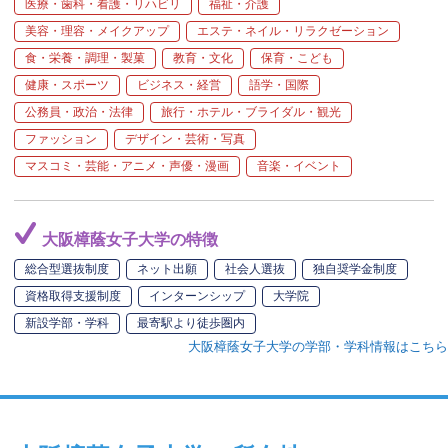
医療・歯科・看護・リハビリ
福祉・介護
美容・理容・メイクアップ
エステ・ネイル・リラクゼーション
食・栄養・調理・製菓
教育・文化
保育・こども
健康・スポーツ
ビジネス・経営
語学・国際
公務員・政治・法律
旅行・ホテル・ブライダル・観光
ファッション
デザイン・芸術・写真
マスコミ・芸能・アニメ・声優・漫画
音楽・イベント
大阪樟蔭女子大学の特徴
総合型選抜制度
ネット出願
社会人選抜
独自奨学金制度
資格取得支援制度
インターンシップ
大学院
新設学部・学科
最寄駅より徒歩圏内
大阪樟蔭女子大学の学部・学科情報はこちら