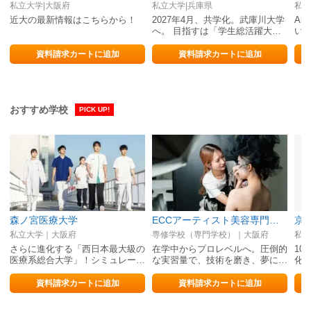
私立大学|大阪府
私立大学|兵庫県
私立
近大の最新情報はこちらから！
2027年4月、共学化。武庫川大学
Alwa
へ。 目指すは「学生総活躍大
い
学」。
資料請求カートに追加
資料請求カートに追加
おすすめ学校
PICK UP!
森ノ宮医療大学
ECCアーティスト美容専門学校
京
私立大学｜大阪府
専修学校（専門学校）｜大阪府
私立
さらに進化する「西日本最大級の
在学中からプロレベルへ。圧倒的
10
医療系総合大学」！シミュレー…
な実習量で、技術を磨き、夢に…
化
資料請求カートに追加
資料請求カートに追加