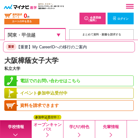
0
資料請求
カート
件
会員登録
ログイン
（無料）
カートの中を見る
まとめて資料・願書を請求する
【重要】My CareerIDへの移行のご案内
重要
大阪樟蔭女子大学
私立大学
電話でのお問い合わせはこちら
イベント参加申込受付中
資料を請求できます
参加申込受付中！
オープンキャン
学校情報
学びの特色
先輩情報
パス