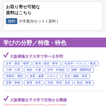
お取り寄せ可能な
資料はこちら
無料
大学案内セット ( 資料 )
学びの分野／特徴・特色
大阪樟蔭女子大学で学べる学問
文学・歴史・地理
経済・経営・商学
社会学・マスコミ・観光
人間・心理
福祉・介護
語学・外国語
国際・国際関係
情報学・通信
体育・健康・スポーツ
生活・服飾・美容
栄養・食物
教育・保育
芸術・表現・音楽
総合・教養
大阪樟蔭女子大学で目指せる職種