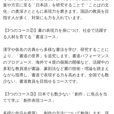
葉や⽅⾔に⾄る「⽇本語」を研究することで「ことばの⽂
化」の奥深さとともに表現⼒を磨きます。国語の教員を目
指す⼈が多く、対策にも⼒を⼊れています。
【3つのコース②】書の表現⼒を⾝につけ、社会で活躍す
る⼈材を育てる「書道コース」
漢字や仮名の古典から多様な書法を学び、研究することに
より、「書道の世界」を追究します。書道パフォーマンス
のプロデュース、海外で４度の個展の開催など、活躍中の
多彩な教員達が書論、篆刻法など書の技術・理論を踏まえ
ながら指導し、書道で表現する⼒を⾼めます。全国でも数
少ない、書道教員を目指せるコースです。
【3つのコース③】⽇本でも数少ない「創作」に焦点を当
てて学ぶ「創作表現コース」
多様な作品を鑑賞し、創作の⽅法について勉強します。現