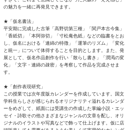
の魅力を一緒に再発見できます。
★「仮名書法」
平安期に完成した古筆「高野切第三種」「関戸本古今集」
「香紙切」「本阿弥切」「寸松庵色紙」などの臨書をとお
し、仮名における「連綿の特徴」「運筆のリズム」「変化
と統一」について体得することを目的とします。また、発
展として、仮名作品創作を行い「散らし書き」「潤渇の変
化」「文字・連綿の疎密」を考察して作品を完成させま
す。
★「創作表現研究」
この授業では次年度版カレンダーを作成しています。国文
学科生らしさが感じられるオリジナリティ溢れるカレンダ
ーをめざして、紙面には受講生の作成した掌編小説・エッ
セイ・詩歌その他さまざまなジャンルの文章を配し、オリ
ジナルのイラストや写真などで飾って仕上げます。仮に店