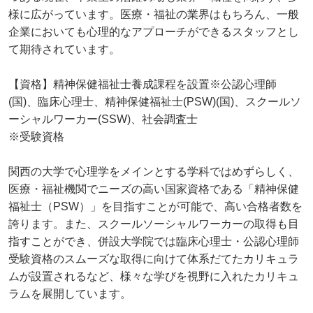
様に広がっています。医療・福祉の業界はもちろん、⼀般
企業においても⼼理的なアプローチができるスタッフとし
て期待されています。
【資格】精神保健福祉士養成課程を設置※公認心理師
(国)、臨床心理士、精神保健福祉士(PSW)(国)、スクールソ
ーシャルワーカー(SSW)、社会調査士
※受験資格
関西の大学で心理学をメインとする学科ではめずらしく、
医療・福祉機関でニーズの⾼い国家資格である「精神保健
福祉⼠（PSW）」を目指すことが可能で、⾼い合格者数を
誇ります。また、スクールソーシャルワーカーの取得も目
指すことができ、併設⼤学院では臨床⼼理⼠・公認⼼理師
受験資格のスムーズな取得に向けて体系だてたカリキュラ
ムが設置されるなど、様々な学びを視野に⼊れたカリキュ
ラムを展開しています。