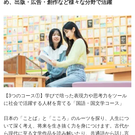
め、出版・広告・創作など様々な分野で活躍
【3つのコース①】学びで培った表現⼒や思考⼒をツール
に社会で活躍する⼈材を育てる「国語・国⽂学コース」
⽇本の「ことば」と「こころ」のルーツを探り、⼈⽣につ
いて深く考え、将来を⽣き抜く⼒を⾝につけます。古代か
ら現代に⾄る⽂学作品を読み解いたり、共通語から話し⾔