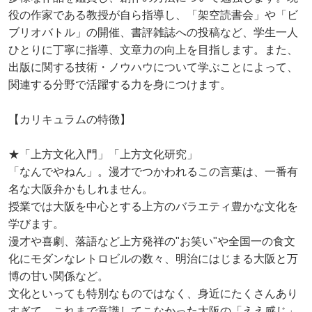
役の作家である教授が⾃ら指導し、「架空読書会」や「ビ
ブリオバトル」の開催、書評雑誌への投稿など、学⽣⼀⼈
ひとりに丁寧に指導、⽂章⼒の向上を目指します。また、
出版に関する技術・ノウハウについて学ぶことによって、
関連する分野で活躍する⼒を⾝につけます。
【カリキュラムの特徴】
★「上方文化入門」「上方文化研究」
「なんでやねん」。漫才でつかわれるこの言葉は、一番有
名な大阪弁かもしれません。
授業では大阪を中心とする上方のバラエティ豊かな文化を
学びます。
漫才や喜劇、落語など上方発祥の"お笑い"や全国一の食文
化にモダンなレトロビルの数々、明治にはじまる大阪と万
博の甘い関係など。
文化といっても特別なものではなく、身近にたくさんあり
すぎて、これまで意識してこなかった大阪の「ええ感じ」