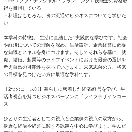
・FP（ファイナンシャル・プランニング）技能士の資格取
得を目指している
・料理はもちろん、食の流通やビジネスについても学びた
い
本学科の特徴は "⽣活に直結した" 実践的な学びです。社会
や経済についての理解を深め、⽣活設計、企業経営に必要
な知識とスキルを⾝につけます。そしてそれらを基に、就
職、結婚、起業等のライフイベントにおける最善の選択を
考え⾃⼰の可能性を探っていきます。未来志向の⽅、将来
の目標を⾒つけたい⽅に最適な学科です。
【2つのコース①】暮らしに密着した経済/経営を学び、⽣
活者視点を持つビジネスパーソンに「ライフデザインコー
ス」
ひとりの⽣活者としての視点と企業側の視点の双⽅から、
⾝近な経済や経営に関する課題を中⼼に学びます。学んだ