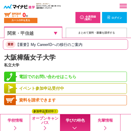
0
資料請求
カート
件
会員登録
ログイン
（無料）
カートの中を見る
まとめて資料・願書を請求する
【重要】My CareerIDへの移行のご案内
重要
大阪樟蔭女子大学
私立大学
電話でのお問い合わせはこちら
イベント参加申込受付中
資料を請求できます
参加申込受付中！
オープンキャン
学校情報
学びの特色
先輩情報
パス