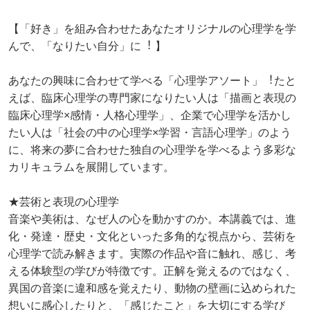
【「好き」を組み合わせたあなたオリジナルの⼼理学を学
んで、「なりたい⾃分」に︕ 】
あなたの興味に合わせて学べる「⼼理学アソート」︕たと
えば、臨床⼼理学の専門家になりたい⼈は「描画と表現の
臨床⼼理学×感情・⼈格⼼理学」、企業で⼼理学を活かし
たい⼈は「社会の中の⼼理学×学習・⾔語⼼理学」のよう
に、将来の夢に合わせた独⾃の⼼理学を学べるよう多彩な
カリキュラムを展開しています。
★芸術と表現の心理学
音楽や美術は、なぜ人の心を動かすのか。本講義では、進
化・発達・歴史・文化といった多角的な視点から、芸術を
心理学で読み解きます。実際の作品や音に触れ、感じ、考
える体験型の学びが特徴です。正解を覚えるのではなく、
異国の音楽に違和感を覚えたり、動物の壁画に込められた
想いに感心したりと、「感じたこと」を大切にする学び