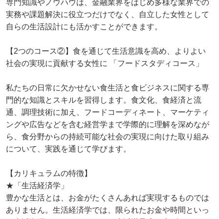
専門知識やノウハウは、⾦融業界をはじめ多様な業界での
実務や課題解決に役⽴つだけでなく、⾃⽴した⼥性として
⾃らの⽣活設計にも活かすことができます。
【2つのコース②】⾷を通じて⽣活意識を⾼め、よりよい
社会の実現に貢献する⼥性に 「フードスタディコース」
私たちの⽇常に⽋かせない⾷⽣活と⾷ビジネスに関する専
門的な知識とスキルを習得します。⾷⽂化、⾷経済と流
通、調理技術に加え、フードコーディネート、マーケティ
ングや広告などを含む経営学まで学際的に理解を深めなが
ら、⾷分野からの持続可能な社会の実現に向けた取り組み
について、実践を通じて学びます。
【カリキュラムの特徴】
★「生活経済学」
豊かな生活とは、お金がたくさんあれば実現するものでは
ありません。生活経済学では、限られたお金や時間といっ