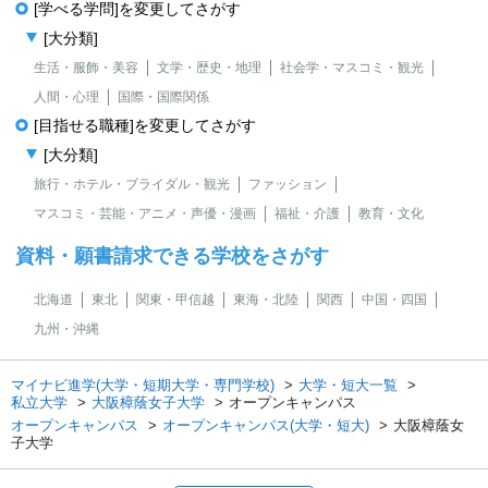
[学べる学問]を変更してさがす
[大分類]
生活・服飾・美容
文学・歴史・地理
社会学・マスコミ・観光
人間・心理
国際・国際関係
[目指せる職種]を変更してさがす
[大分類]
旅行・ホテル・ブライダル・観光
ファッション
マスコミ・芸能・アニメ・声優・漫画
福祉・介護
教育・文化
資料・願書請求できる学校をさがす
北海道
東北
関東・甲信越
東海・北陸
関西
中国・四国
九州・沖縄
マイナビ進学(大学・短期大学・専門学校)
大学・短大一覧
私立大学
大阪樟蔭女子大学
オープンキャンパス
オープンキャンパス
オープンキャンパス(大学・短大)
大阪樟蔭女
子大学