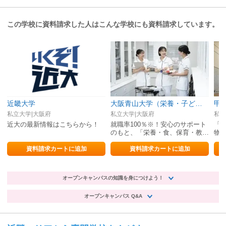
この学校に資料請求した人はこんな学校にも資料請求しています。
近畿大学
大阪青山大学（栄養・子ども・看護）
甲
私立大学|大阪府
私立大学|大阪府
私立
近大の最新情報はこちらから！
就職率100％※！安心のサポート
「
のもと、「栄養・食、保育・教
物
育、看護」のプロをめざす。
資料請求カートに追加
資料請求カートに追加
オープンキャンパスの知識を身につけよう！
オープンキャンパス Q&A