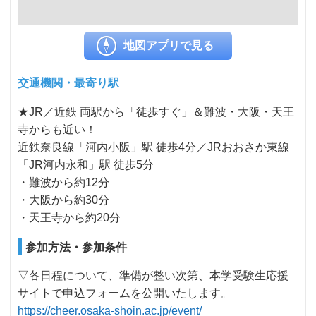
地図アプリで見る
交通機関・最寄り駅
★JR／近鉄 両駅から「徒歩すぐ」＆難波・大阪・天王
寺からも近い！
近鉄奈良線「河内小阪」駅 徒歩4分／JRおおさか東線
「JR河内永和」駅 徒歩5分
・難波から約12分
・大阪から約30分
・天王寺から約20分
参加方法・参加条件
▽各日程について、準備が整い次第、本学受験生応援
サイトで申込フォームを公開いたします。
https://cheer.osaka-shoin.ac.jp/event/