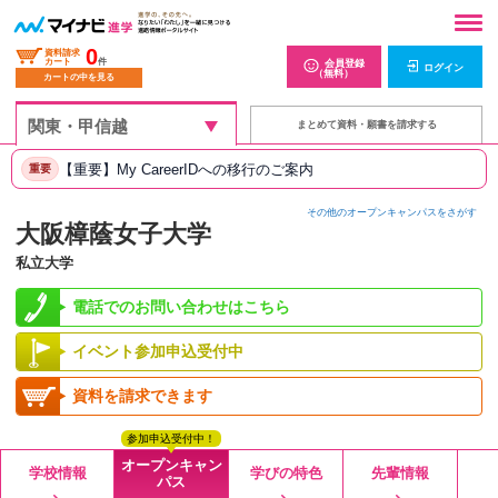
0
資料請求
カート
件
会員登録
ログイン
（無料）
カートの中を見る
まとめて資料・願書を請求する
【重要】My CareerIDへの移行のご案内
重要
その他のオープンキャンパスをさがす
大阪樟蔭女子大学
私立大学
電話でのお問い合わせはこちら
イベント参加申込受付中
資料を請求できます
参加申込受付中！
オープンキャン
学校情報
学びの特色
先輩情報
パス