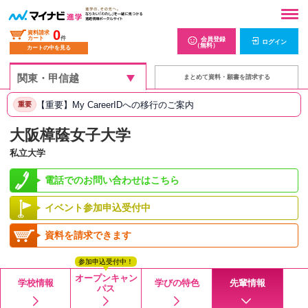
0
資料請求
カート
件
会員登録
ログイン
（無料）
カートの中を見る
まとめて資料・願書を請求する
【重要】My CareerIDへの移行のご案内
重要
大阪樟蔭女子大学
私立大学
電話でのお問い合わせはこちら
イベント参加申込受付中
資料を請求できます
参加申込受付中！
オープンキャン
学校情報
学びの特色
先輩情報
パス