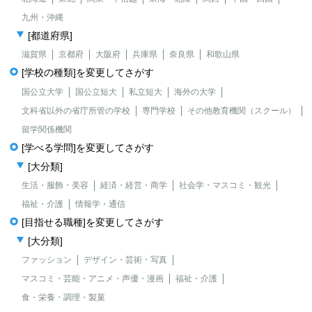
九州・沖縄
[都道府県]
滋賀県
京都府
大阪府
兵庫県
奈良県
和歌山県
[学校の種類]を変更してさがす
国公立大学
国公立短大
私立短大
海外の大学
文科省以外の省庁所管の学校
専門学校
その他教育機関（スクール）
留学関係機関
[学べる学問]を変更してさがす
[大分類]
生活・服飾・美容
経済・経営・商学
社会学・マスコミ・観光
福祉・介護
情報学・通信
[目指せる職種]を変更してさがす
[大分類]
ファッション
デザイン・芸術・写真
マスコミ・芸能・アニメ・声優・漫画
福祉・介護
食・栄養・調理・製菓