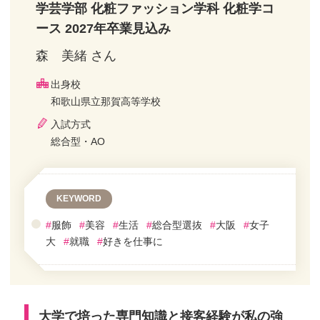
学芸学部 化粧ファッション学科 化粧学コ
ース 2027年卒業見込み
森 美緒 さん
出身校
和歌山県立那賀高等学校
入試方式
総合型・AO
KEYWORD
#
服飾
#
美容
#
生活
#
総合型選抜
#
大阪
#
女子
大
#
就職
#
好きを仕事に
大学で培った専門知識と接客経験が私の強