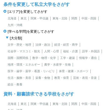
条件を変更して私立大学をさがす
[エリア]を変更してさがす
北海道
東北
関東・甲信越
東海・北陸
関西
中国・四国
九州・沖縄
[学べる学問]を変更してさがす
[大分類]
文学・歴史・地理
法律・政治
経済・経営・商学
社会学・マスコミ・観光
人間・心理
福祉・介護
語学・外国語
国際・国際関係
数学・物理・化学
工学・建築
情報学・通信
地球・環境・エネルギー
農学・水産学・生物
医学・歯学・薬学・看護・リハビリ
体育・健康・スポーツ
生活・服飾・美容
栄養・食物
教育・保育
芸術・表現・音楽
総合・教養
資料・願書請求できる学校をさがす
北海道
東北
関東・甲信越
東海・北陸
関西
中国・四国