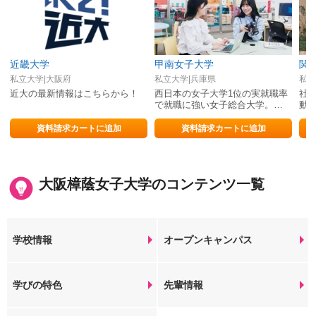
近畿大学
甲南女子大学
関
私立大学|大阪府
私立大学|兵庫県
私立
近大の最新情報はこちらから！
西日本の女子大学1位の実就職率
社
で就職に強い女子総合大学。
動
2027年4月文学部・国際学部アッ
プデート！
資料請求カートに追加
資料請求カートに追加
大阪樟蔭女子大学のコンテンツ一覧
学校情報
オープンキャンパス
学びの特色
先輩情報