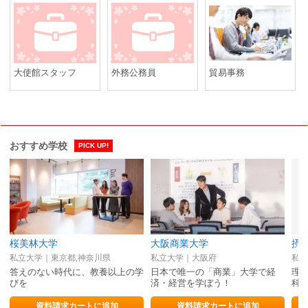
大使館スタッフ
外務公務員
貿易事務
おすすめ学校
PICK UP!
桜美林大学
大阪商業大学
摂
私立大学｜東京都,神奈川県
私立大学｜大阪府
私立
答えのない時代に、教養以上の学
日本で唯一の「商業」大学で経
理工
びを
済・経営を学ぼう！
科
資料請求カートに追加
資料請求カートに追加