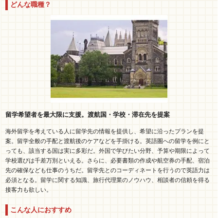
どんな職種？
留学希望者を最大限に支援。渡航国・学校・滞在先を提案
海外留学を考えている人に留学先の情報を提供し、希望に沿ったプランを提
案。留学全般の手配と渡航後のケアなどを手掛ける。英語圏への留学を例にと
っても、該当する国は実に多彩だ。外国で学びたい分野、予算や期限によって
学校選びは千差万別といえる。さらに、必要書類の作成や航空券の手配、宿泊
先の確保なども仕事のうちだ。留学先とのコーディネートを行うので英語力は
必須となる。留学に関する知識、旅行代理業のノウハウ、相談者の信頼を得る
接客力も欲しい。
こんな人におすすめ