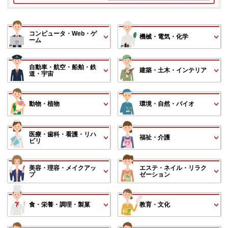
コンピュータ・Web・ゲ
機械・電気・化学
ーム
自動車・航空・船舶・鉄
建築・土木・インテリア
道・宇宙
動物・植物
環境・自然・バイオ
医療・歯科・看護・リハ
福祉・介護
ビリ
美容・理容・メイクアッ
エステ・ネイル・リラク
プ
ゼーション
食・栄養・調理・製菓
教育・文化