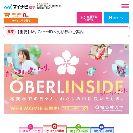
0
資料請求
カート
件
会員登録
ログイン
（無料）
カートの中を見る
【重要】My CareerIDへの移行のご案内
重要
✕
やりたいこと
なりたい職種
働きたい業界
学びたい学問