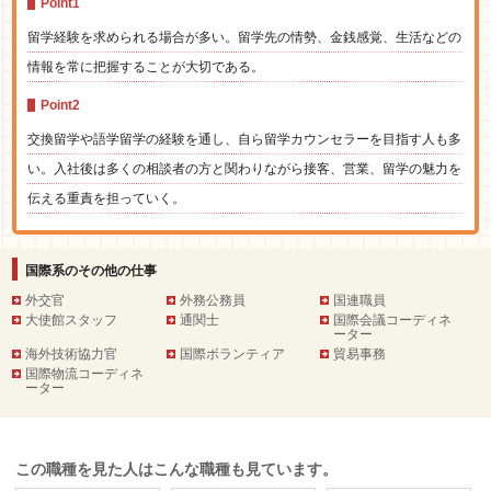
Point1
留学経験を求められる場合が多い。留学先の情勢、金銭感覚、生活などの
情報を常に把握することが大切である。
Point2
交換留学や語学留学の経験を通し、自ら留学カウンセラーを目指す人も多
い。入社後は多くの相談者の方と関わりながら接客、営業、留学の魅力を
伝える重責を担っていく。
国際系のその他の仕事
外交官
外務公務員
国連職員
大使館スタッフ
通関士
国際会議コーディネ
ーター
海外技術協力官
国際ボランティア
貿易事務
国際物流コーディネ
ーター
この職種を見た人はこんな職種も見ています。