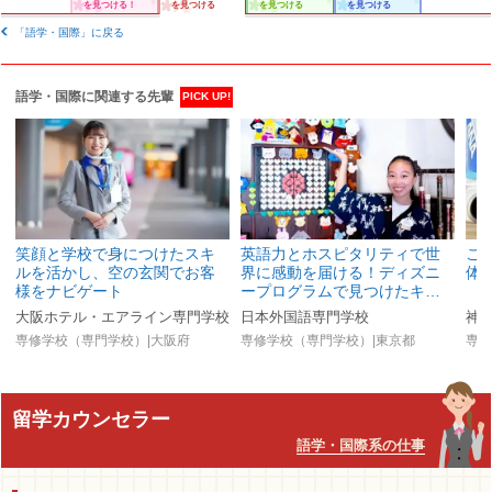
を見つける！
を見つける
を見つける
を見つける
「語学・国際」に戻る
語学・国際に関連する先輩
PICK UP!
笑顔と学校で身につけたスキ
英語力とホスピタリティで世
こ
ルを活かし、空の玄関でお客
界に感動を届ける！ディズニ
体
様をナビゲート
ープログラムで見つけたキ…
大阪ホテル・エアライン専門学校
日本外国語専門学校
神
専修学校（専門学校）|大阪府
専修学校（専門学校）|東京都
専修
留学カウンセラー
語学・国際系の仕事