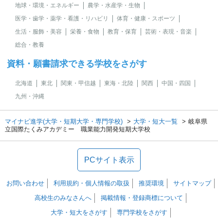
地球・環境・エネルギー
農学・水産学・生物
医学・歯学・薬学・看護・リハビリ
体育・健康・スポーツ
生活・服飾・美容
栄養・食物
教育・保育
芸術・表現・音楽
総合・教養
資料・願書請求できる学校をさがす
北海道
東北
関東・甲信越
東海・北陸
関西
中国・四国
九州・沖縄
マイナビ進学(大学・短期大学・専門学校)
大学・短大一覧
岐阜県
立国際たくみアカデミー 職業能力開発短期大学校
PCサイト表示
お問い合わせ
利用規約・個人情報の取扱
推奨環境
サイトマップ
高校生のみなさんへ
掲載情報・登録商標について
大学・短大をさがす
専門学校をさがす