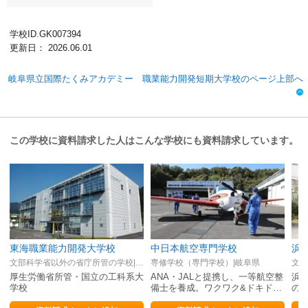
学校ID.GK007394
更新日： 2026.06.01
岐阜県立国際たくみアカデミー 職業能力開発短期大学校のページ上部へ
この学校に資料請求した人はこんな学校にも資料請求しています。
東海職業能力開発大学校
中日本航空専門学校
文部科学省以外の省庁所管の学校|岐阜県
専修学校（専門学校）|岐阜県
厚生労働省所管・国立の工科系大
ANA・JALと提携し、一等航空整
浜
学校
備士を養成。ワクワク&ドキドキ
の
する学びで夢を実現