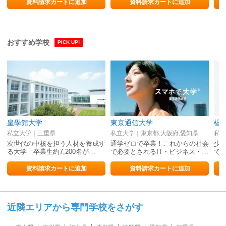
資料請求カートに追加
資料請求カートに追加
おすすめ学校
PICK UP!
皇學館大学
東京通信大学
椙
私立大学｜三重県
私立大学｜東京都,大阪府,愛知県
私立
次世代の中核を担う人材を養成す
通学ゼロで卒業！これからの社会
少
る大学 卒業生約7,200名が…
で必要とされるIT・ビジネス・…
で
資料請求カートに追加
資料請求カートに追加
近隣エリアから専門学校をさがす