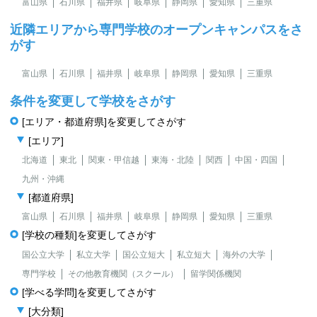
富山県
石川県
福井県
岐阜県
静岡県
愛知県
三重県
近隣エリアから専門学校のオープンキャンパスをさ
がす
富山県
石川県
福井県
岐阜県
静岡県
愛知県
三重県
条件を変更して学校をさがす
[エリア・都道府県]を変更してさがす
[エリア]
北海道
東北
関東・甲信越
東海・北陸
関西
中国・四国
九州・沖縄
[都道府県]
富山県
石川県
福井県
岐阜県
静岡県
愛知県
三重県
[学校の種類]を変更してさがす
国公立大学
私立大学
国公立短大
私立短大
海外の大学
専門学校
その他教育機関（スクール）
留学関係機関
[学べる学問]を変更してさがす
[大分類]