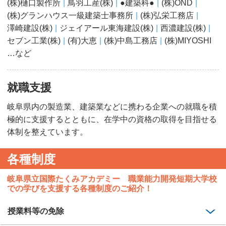
(株)樋口製作所
鳥羽工産(株)
●建築科●
(株)OND
(株)グランハウス一級建築士事務所
(株)弘栄工務店
澤崎建設(株)
ジェイアール東海建設(株)
西濃建設(株)
セブン工業(株)
(有)大恵
(株)中島工務店
(株)MIYOSHI
…など
就職支援
岐阜県内の製造業、建築業などに携わる企業への就職を積
極的に支援するとともに、在学中の資格の取得を目指せる
体制を整えています。
各種制度
岐阜県立国際たくみアカデミー 職業能力開発短期大学校
での学びを支援する各種制度のご紹介！
授業料等の免除