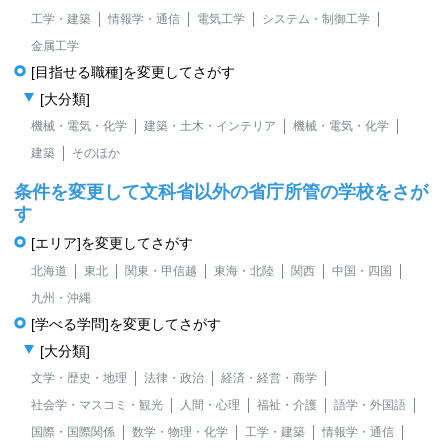
工学・建築
情報学・通信
電気工学
システム・制御工学
金属工学
[目指せる職種]を変更してさがす
[大分類]
機械・電気・化学
建築・土木・インテリア
機械・電気・化学
建築
そのほか
条件を変更して文科省以外の省庁所管の学校をさが
す
[エリア]を変更してさがす
北海道
東北
関東・甲信越
東海・北陸
関西
中国・四国
九州・沖縄
[学べる学問]を変更してさがす
[大分類]
文学・歴史・地理
法律・政治
経済・経営・商学
社会学・マスコミ・観光
人間・心理
福祉・介護
語学・外国語
国際・国際関係
数学・物理・化学
工学・建築
情報学・通信