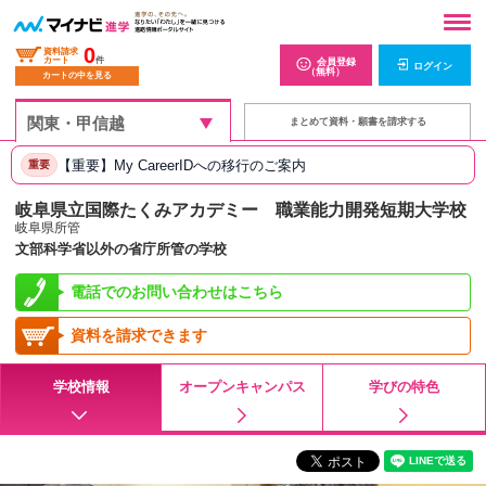
0
資料請求
カート
件
会員登録
ログイン
（無料）
カートの中を見る
まとめて資料・願書を請求する
【重要】My CareerIDへの移行のご案内
重要
岐阜県立国際たくみアカデミー 職業能力開発短期大学校
岐阜県所管
文部科学省以外の省庁所管の学校
電話でのお問い合わせはこちら
資料を請求できます
学校情報
オープンキャンパス
学びの特色