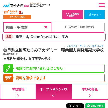
0
資料請求
カート
件
会員登録
ログイン
（無料）
カートの中を見る
まとめて資料・願書を請求する
【重要】My CareerIDへの移行のご案内
重要
その他のオープンキャンパスをさがす
岐阜県立国際たくみアカデミー 職業能力開発短期大学校
岐阜県所管
文部科学省以外の省庁所管の学校
電話でのお問い合わせはこちら
資料を請求できます
学校情報
オープンキャンパス
学びの特色