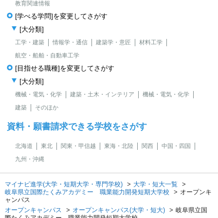
教育関連情報
[学べる学問]を変更してさがす
[大分類]
工学・建築
情報学・通信
建築学・意匠
材料工学
航空・船舶・自動車工学
[目指せる職種]を変更してさがす
[大分類]
機械・電気・化学
建築・土木・インテリア
機械・電気・化学
建築
そのほか
資料・願書請求できる学校をさがす
北海道
東北
関東・甲信越
東海・北陸
関西
中国・四国
九州・沖縄
マイナビ進学(大学・短期大学・専門学校)
大学・短大一覧
岐阜県立国際たくみアカデミー 職業能力開発短期大学校
オープンキ
ャンパス
オープンキャンパス
オープンキャンパス(大学・短大)
岐阜県立国
際たくみアカデミー 職業能力開発短期大学校