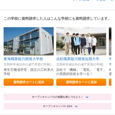
この学校に資料請求した人はこんな学校にも資料請求しています。
東海職業能力開発大学校
浜松職業能力開発短期大学校（ポリテクカレッジ浜松）
中
文部科学省以外の省庁所管の学校|岐阜県
文部科学省以外の省庁所管の学校|静岡県
専修
厚生労働省所管・国立の工科系大
浜松で「機械」「電気」「電子」
AN
学校
の実践的技術を学べる！
備
す
資料請求カートに追加
資料請求カートに追加
オープンキャンパスの知識を身につけよう！
オープンキャンパス Q&A