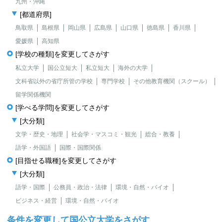
九州・沖縄
[都道府県]
鳥取県
島根県
岡山県
広島県
山口県
徳島県
香川県
愛媛県
高知県
[学校の種類]を変更してさがす
私立大学
国公立短大
私立短大
海外の大学
文科省以外の省庁所管の学校
専門学校
その他教育機関（スクール）
留学関係機関
[学べる学問]を変更してさがす
[大分類]
文学・歴史・地理
社会学・マスコミ・観光
総合・教養
語学・外国語
国際・国際関係
[目指せる職種]を変更してさがす
[大分類]
語学・国際
公務員・政治・法律
環境・自然・バイオ
ビジネス・経営
環境・自然・バイオ
条件を変更して国公立大学をさがす