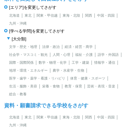
[エリア]を変更してさがす
北海道
東北
関東・甲信越
東海・北陸
関西
中国・四国
九州・沖縄
[学べる学問]を変更してさがす
[大分類]
文学・歴史・地理
法律・政治
経済・経営・商学
社会学・マスコミ・観光
人間・心理
福祉・介護
語学・外国語
国際・国際関係
数学・物理・化学
工学・建築
情報学・通信
地球・環境・エネルギー
農学・水産学・生物
医学・歯学・薬学・看護・リハビリ
体育・健康・スポーツ
生活・服飾・美容
栄養・食物
教育・保育
芸術・表現・音楽
総合・教養
資料・願書請求できる学校をさがす
北海道
東北
関東・甲信越
東海・北陸
関西
中国・四国
九州・沖縄