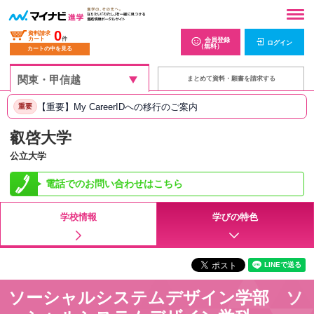
0
資料請求
カート
件
会員登録
ログイン
（無料）
カートの中を見る
まとめて資料・願書を請求する
【重要】My CareerIDへの移行のご案内
重要
叡啓大学
公立大学
電話でのお問い合わせはこちら
学校情報
学びの特色
ソーシャルシステムデザイン学部 ソ