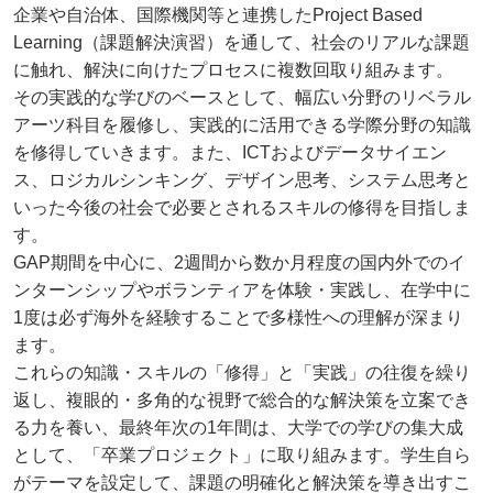
企業や自治体、国際機関等と連携したProject Based
Learning（課題解決演習）を通して、社会のリアルな課題
に触れ、解決に向けたプロセスに複数回取り組みます。
その実践的な学びのベースとして、幅広い分野のリベラル
アーツ科目を履修し、実践的に活用できる学際分野の知識
を修得していきます。また、ICTおよびデータサイエン
ス、ロジカルシンキング、デザイン思考、システム思考と
いった今後の社会で必要とされるスキルの修得を目指しま
す。
GAP期間を中心に、2週間から数か月程度の国内外でのイ
ンターンシップやボランティアを体験・実践し、在学中に
1度は必ず海外を経験することで多様性への理解が深まり
ます。
これらの知識・スキルの「修得」と「実践」の往復を繰り
返し、複眼的・多角的な視野で総合的な解決策を立案でき
る力を養い、最終年次の1年間は、大学での学びの集大成
として、「卒業プロジェクト」に取り組みます。学生自ら
がテーマを設定して、課題の明確化と解決策を導き出すこ