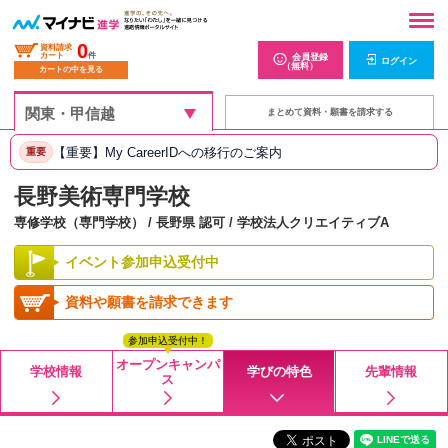
0
資料請求
カート
件
会員登録
ログイン
（無料）
カートの中を見る
まとめて資料・願書を請求する
【重要】My CareerIDへの移行のご案内
重要
長野美術専門学校
専修学校（専門学校） / 長野県 認可 / 学校法人クリエイティブA
イベント参加申込受付中
資料や願書を請求できます
参加申込受付中！
オープンキャンパ
学校情報
学びの特色
先輩情報
ス