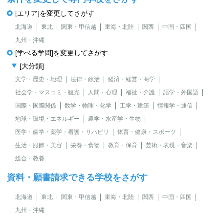
[エリア]を変更してさがす
北海道
東北
関東・甲信越
東海・北陸
関西
中国・四国
九州・沖縄
[学べる学問]を変更してさがす
[大分類]
文学・歴史・地理
法律・政治
経済・経営・商学
社会学・マスコミ・観光
人間・心理
福祉・介護
語学・外国語
国際・国際関係
数学・物理・化学
工学・建築
情報学・通信
地球・環境・エネルギー
農学・水産学・生物
医学・歯学・薬学・看護・リハビリ
体育・健康・スポーツ
生活・服飾・美容
栄養・食物
教育・保育
芸術・表現・音楽
総合・教養
資料・願書請求できる学校をさがす
北海道
東北
関東・甲信越
東海・北陸
関西
中国・四国
九州・沖縄