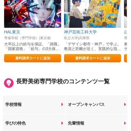
HAL東京
神戸芸術工科大学
山
専修学校（専門学校）|東京都
私立大学|兵庫県
専修
大卒以上の給与を保証。「就職」
「デザイン都市・神戸」で学ぶ。
東
「国家資格」「給与」の3大保証
教員と距離が近く、実践的な指導
ザ
は自信の証明。
のもと実社会の課題にもチャレン
空
ジします。
資料請求カートに追加
資料請求カートに追加
長野美術専門学校のコンテンツ一覧
学校情報
オープンキャンパス
学びの特色
先輩情報