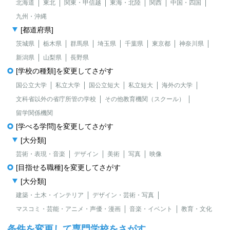
北海道
東北
関東・甲信越
東海・北陸
関西
中国・四国
九州・沖縄
[都道府県]
茨城県
栃木県
群馬県
埼玉県
千葉県
東京都
神奈川県
新潟県
山梨県
長野県
[学校の種類]を変更してさがす
国公立大学
私立大学
国公立短大
私立短大
海外の大学
文科省以外の省庁所管の学校
その他教育機関（スクール）
留学関係機関
[学べる学問]を変更してさがす
[大分類]
芸術・表現・音楽
デザイン
美術
写真
映像
[目指せる職種]を変更してさがす
[大分類]
建築・土木・インテリア
デザイン・芸術・写真
マスコミ・芸能・アニメ・声優・漫画
音楽・イベント
教育・文化
条件を変更して専門学校をさがす