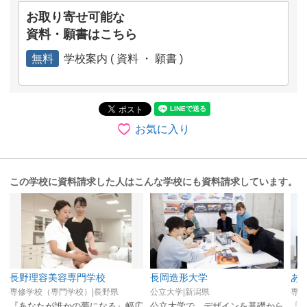
お取り寄せ可能な
資料・願書はこちら
無料
学校案内 ( 資料 ・ 願書 )
お気に入り
この学校に資料請求した人はこんな学校にも資料請求しています。
長野理容美容専門学校
長岡造形大学
あ
専修学校（専門学校）|長野県
公立大学|新潟県
専修
『あなたが誰かの夢になる』幅広
公立大学で、デザインを基礎から
「