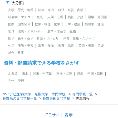
[大分類]
文学・歴史・地理
法律・政治
経済・経営・商学
社会学・マスコミ・観光
人間・心理
福祉・介護
語学・外国語
国際・国際関係
数学・物理・化学
工学・建築
情報学・通信
地球・環境・エネルギー
農学・水産学・生物
医学・歯学・薬学・看護・リハビリ
体育・健康・スポーツ
生活・服飾・美容
栄養・食物
教育・保育
芸術・表現・音楽
総合・教養
資料・願書請求できる学校をさがす
北海道
東北
関東・甲信越
東海・北陸
関西
中国・四国
九州・沖縄
マイナビ進学(大学・短期大学・専門学校)
専門学校一覧
長野県の専門学校一覧
長野美術専門学校
先輩情報
PCサイト表示