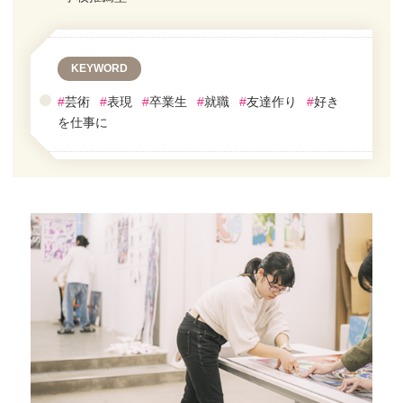
KEYWORD
#
芸術
#
表現
#
卒業生
#
就職
#
友達作り
#
好き
を仕事に