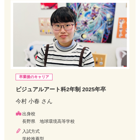
卒業後のキャリア
ビジュアルアート科2年制 2025年卒
今村 小春 さん
出身校
長野県 地球環境高等学校
入試方式
学校推薦型