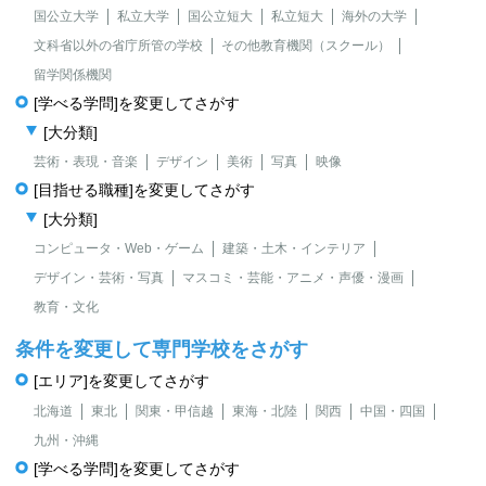
国公立大学
私立大学
国公立短大
私立短大
海外の大学
文科省以外の省庁所管の学校
その他教育機関（スクール）
留学関係機関
[学べる学問]を変更してさがす
[大分類]
芸術・表現・音楽
デザイン
美術
写真
映像
[目指せる職種]を変更してさがす
[大分類]
コンピュータ・Web・ゲーム
建築・土木・インテリア
デザイン・芸術・写真
マスコミ・芸能・アニメ・声優・漫画
教育・文化
条件を変更して専門学校をさがす
[エリア]を変更してさがす
北海道
東北
関東・甲信越
東海・北陸
関西
中国・四国
九州・沖縄
[学べる学問]を変更してさがす