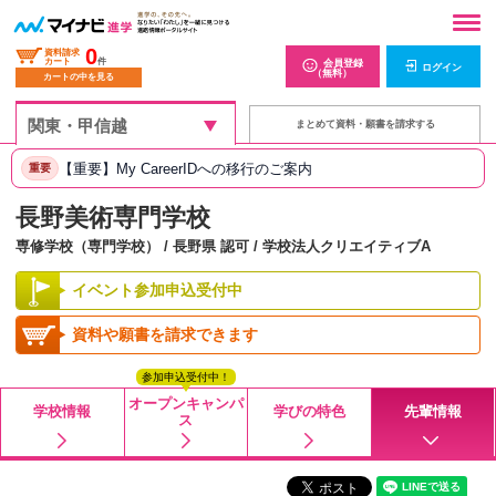
0
資料請求
カート
件
会員登録
ログイン
（無料）
カートの中を見る
まとめて資料・願書を請求する
【重要】My CareerIDへの移行のご案内
重要
長野美術専門学校
専修学校（専門学校） / 長野県 認可 / 学校法人クリエイティブA
イベント参加申込受付中
資料や願書を請求できます
参加申込受付中！
オープンキャンパ
学校情報
学びの特色
先輩情報
ス