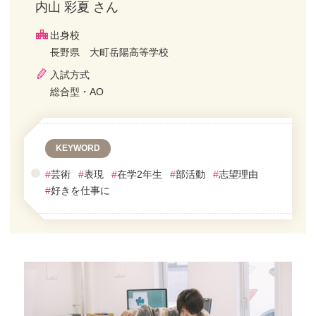
内山 彩夏 さん
出身校
長野県 大町岳陽高等学校
入試方式
総合型・AO
KEYWORD
#
芸術
#
表現
#
在学2年生
#
部活動
#
志望理由
#
好きを仕事に