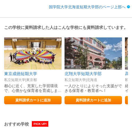
国学院大学北海道短期大学部のページ上部へ
この学校に資料請求した人はこんな学校にも資料請求しています。
東京成徳短期大学
北翔大学短期大学部
高
私立短期大学|東京都
私立短期大学|北海道
私立
都心に近く、充実した学習環境
一人ひとりによりそった支援がで
経
で、心豊かな保育者を育成しま
きる保育者・教育者へ！
イ
す。
し
資料請求カートに追加
資料請求カートに追加
おすすめ学校
PICK UP!