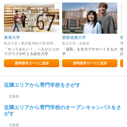
東海大学
星槎道都大学
私立大学｜東京都,神奈川県,静岡県,熊本県,北海道
私立大学｜北海道
専修
「やってみたい！」一人ひとりの
「成長」を全力でサポートする大
憧
ウズウズを叶える総合大学
学
語
資料請求カートに追加
資料請求カートに追加
近隣エリアから専門学校をさがす
北海道
近隣エリアから専門学校のオープンキャンパスをさ
がす
北海道