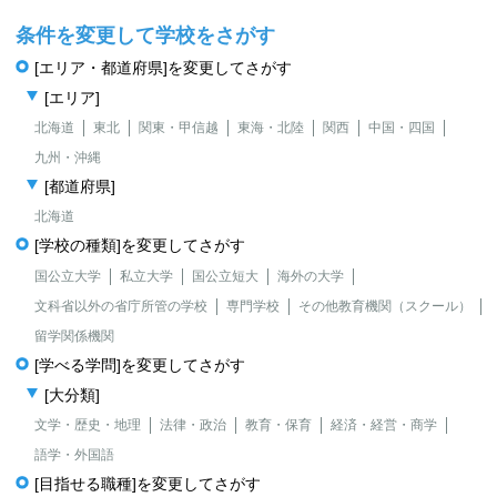
条件を変更して学校をさがす
[エリア・都道府県]を変更してさがす
[エリア]
北海道
東北
関東・甲信越
東海・北陸
関西
中国・四国
九州・沖縄
[都道府県]
北海道
[学校の種類]を変更してさがす
国公立大学
私立大学
国公立短大
海外の大学
文科省以外の省庁所管の学校
専門学校
その他教育機関（スクール）
留学関係機関
[学べる学問]を変更してさがす
[大分類]
文学・歴史・地理
法律・政治
教育・保育
経済・経営・商学
語学・外国語
[目指せる職種]を変更してさがす