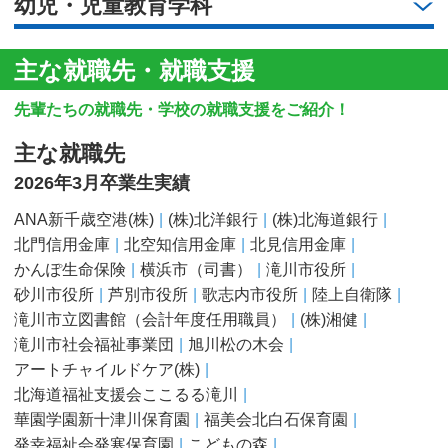
幼児・児童教育学科
主な就職先・就職支援
先輩たちの就職先・学校の就職支援をご紹介！
主な就職先
2026年3月卒業生実績
ANA新千歳空港(株)
(株)北洋銀行
(株)北海道銀行
北門信用金庫
北空知信用金庫
北見信用金庫
かんぽ生命保険
横浜市（司書）
滝川市役所
砂川市役所
芦別市役所
歌志内市役所
陸上自衛隊
滝川市立図書館（会計年度任用職員）
(株)湘健
滝川市社会福祉事業団
旭川松の木会
アートチャイルドケア(株)
北海道福祉支援会ここるる滝川
華園学園新十津川保育園
福美会北白石保育園
発幸福祉会発寒保育園
こどもの森