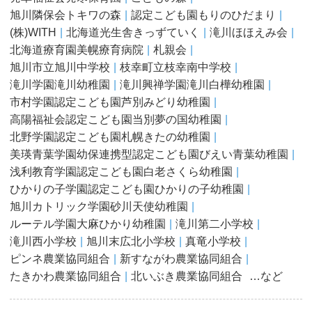
旭川隣保会トキワの森
認定こども園もりのひだまり
(株)WITH
北海道光生舎きっずていく
滝川ほほえみ会
北海道療育園美幌療育病院
札親会
旭川市立旭川中学校
枝幸町立枝幸南中学校
滝川学園滝川幼稚園
滝川興禅学園滝川白樺幼稚園
市村学園認定こども園芦別みどり幼稚園
高陽福祉会認定こども園当別夢の国幼稚園
北野学園認定こども園札幌きたの幼稚園
美瑛青葉学園幼保連携型認定こども園びえい青葉幼稚園
浅利教育学園認定こども園白老さくら幼稚園
ひかりの子学園認定こども園ひかりの子幼稚園
旭川カトリック学園砂川天使幼稚園
ルーテル学園大麻ひかり幼稚園
滝川第二小学校
滝川西小学校
旭川末広北小学校
真竜小学校
ピンネ農業協同組合
新すながわ農業協同組合
たきかわ農業協同組合
北いぶき農業協同組合
…など