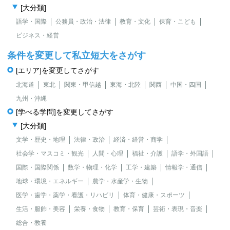
[大分類]
語学・国際
公務員・政治・法律
教育・文化
保育・こども
ビジネス・経営
条件を変更して私立短大をさがす
[エリア]を変更してさがす
北海道
東北
関東・甲信越
東海・北陸
関西
中国・四国
九州・沖縄
[学べる学問]を変更してさがす
[大分類]
文学・歴史・地理
法律・政治
経済・経営・商学
社会学・マスコミ・観光
人間・心理
福祉・介護
語学・外国語
国際・国際関係
数学・物理・化学
工学・建築
情報学・通信
地球・環境・エネルギー
農学・水産学・生物
医学・歯学・薬学・看護・リハビリ
体育・健康・スポーツ
生活・服飾・美容
栄養・食物
教育・保育
芸術・表現・音楽
総合・教養