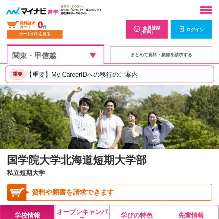
0
資料請求
カート
件
会員登録
ログイン
（無料）
カートの中を見る
まとめて資料・願書を請求する
【重要】My CareerIDへの移行のご案内
重要
国学院大学北海道短期大学部
私立短期大学
資料や願書を請求できます
オープンキャンパ
学校情報
学びの特色
先輩情報