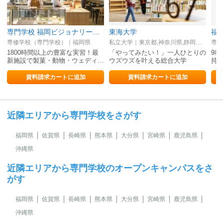
専門学校 福岡ビジョナリーアーツ
東海大学
福
専修学校（専門学校）｜福岡県
私立大学｜東京都,神奈川県,静岡県,熊本県,北海道
専修
1800時間以上の豊富な実習！最
「やってみたい！」一人ひとりの
9
新施設で製菓・動物・ウェディ…
ウズウズを叶える総合大学
持
資料請求カートに追加
資料請求カートに追加
近隣エリアから専門学校をさがす
福岡県
佐賀県
長崎県
熊本県
大分県
宮崎県
鹿児島県
沖縄県
近隣エリアから専門学校のオープンキャンパスをさ
がす
福岡県
佐賀県
長崎県
熊本県
大分県
宮崎県
鹿児島県
沖縄県