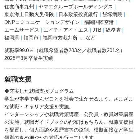
住友商事九州
ヤマエグループホールディングス
東京海上日動火災保険
日本政策投資銀行
飯塚病院
DNPコミュニケーションデザイン
福岡国際空港
エームサービス
エイチ・アイ・エス
JTB
総務省
福岡県
福岡市
福岡市方裁判所
…など
就職率99.0％（就職希望者数203名／就職者数201名）
2025年3月卒業生実績
就職支援
◆充実した就職支援プログラム
学生が本学で学んだことを社会で生かせるよう、さまざま
な就職・キャリア支援を実施。
インターンシップや就職対策講座、公務員・教員対策講座
の実施、就職ガイドブックの配布はもちろん、就職支援員
を配置し、個人面談や履歴書等の添削、模擬面接など学生
個別のきめ細やかな対応を行っています。