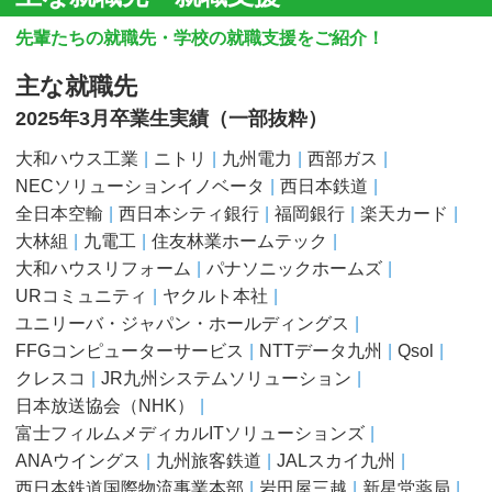
先輩たちの就職先・学校の就職支援をご紹介！
主な就職先
2025年3月卒業生実績（一部抜粋）
大和ハウス工業
ニトリ
九州電力
西部ガス
NECソリューションイノベータ
西日本鉄道
全日本空輸
西日本シティ銀行
福岡銀行
楽天カード
大林組
九電工
住友林業ホームテック
大和ハウスリフォーム
パナソニックホームズ
URコミュニティ
ヤクルト本社
ユニリーバ・ジャパン・ホールディングス
FFGコンピューターサービス
NTTデータ九州
Qsol
クレスコ
JR九州システムソリューション
日本放送協会（NHK）
富士フィルムメディカルITソリューションズ
ANAウイングス
九州旅客鉄道
JALスカイ九州
西日本鉄道国際物流事業本部
岩田屋三越
新星堂薬局