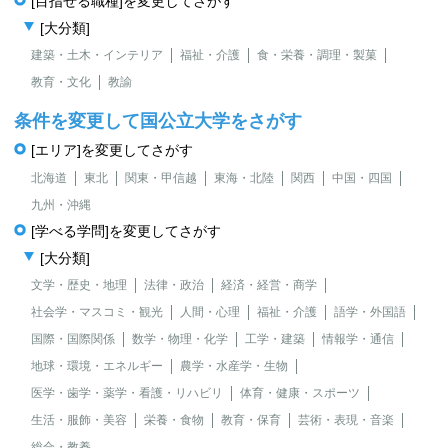
[目指せる職種]を変更してさがす
[大分類]
建築・土木・インテリア
福祉・介護
食・栄養・調理・製菓
教育・文化
教諭
条件を変更して国公立大学をさがす
[エリア]を変更してさがす
北海道
東北
関東・甲信越
東海・北陸
関西
中国・四国
九州・沖縄
[学べる学問]を変更してさがす
[大分類]
文学・歴史・地理
法律・政治
経済・経営・商学
社会学・マスコミ・観光
人間・心理
福祉・介護
語学・外国語
国際・国際関係
数学・物理・化学
工学・建築
情報学・通信
地球・環境・エネルギー
農学・水産学・生物
医学・歯学・薬学・看護・リハビリ
体育・健康・スポーツ
生活・服飾・美容
栄養・食物
教育・保育
芸術・表現・音楽
総合・教養