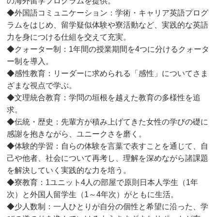
の海外留学プログラムを提供。
◆外国語コミュニケーション：学術・キャリア英語プログ
ラムをはじめ、留学疑似体験や寮活動など、実践的な英語
力を身につける仕組を交えて充実。
◆クォーター制：1年間の授業期間を4つに分けるクォータ
ー制を導入。
◆感性教育：リーダーに求められる「感性」についてさま
ざまな視点で学ぶ。
◆文理統合教育：学問の垣根を越えた教育の多様性を追
求。
◆伝統・歴史：先輩方が積み上げてきた女性の学びの礎に
感謝を抱きながら、ユニークさを磨く。
◆体験的学習：自らの体験を言葉で表すことを通じて、自
己や他者、社会について再考し、理解を深めながら諸課題
を解決していく実践的な力を培う。
◆寮教育：1ユニット4人の部屋で原則日本人学生（1年
次）と外国人留学生（1～4年次）がともに生活。
◆少人数制：一人ひとりが自分の個性と希望に沿った、学