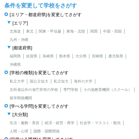
条件を変更して学校をさがす
[エリア・都道府県]を変更してさがす
[エリア]
北海道
東北
関東・甲信越
東海・北陸
関西
中国・四国
九州・沖縄
[都道府県]
福岡県
佐賀県
長崎県
熊本県
大分県
宮崎県
鹿児島県
沖縄県
[学校の種類]を変更してさがす
私立大学
国公立短大
私立短大
海外の大学
文科省以外の省庁所管の学校
専門学校
その他教育機関（スクール）
留学関係機関
[学べる学問]を変更してさがす
[大分類]
生活・服飾・美容
経済・経営・商学
社会学・マスコミ・観光
人間・心理
国際・国際関係