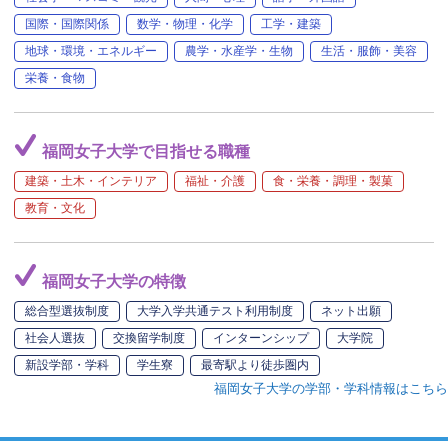
国際・国際関係
数学・物理・化学
工学・建築
地球・環境・エネルギー
農学・水産学・生物
生活・服飾・美容
栄養・食物
福岡女子大学で目指せる職種
建築・土木・インテリア
福祉・介護
食・栄養・調理・製菓
教育・文化
福岡女子大学の特徴
総合型選抜制度
大学入学共通テスト利用制度
ネット出願
社会人選抜
交換留学制度
インターンシップ
大学院
新設学部・学科
学生寮
最寄駅より徒歩圏内
福岡女子大学の学部・学科情報はこちら