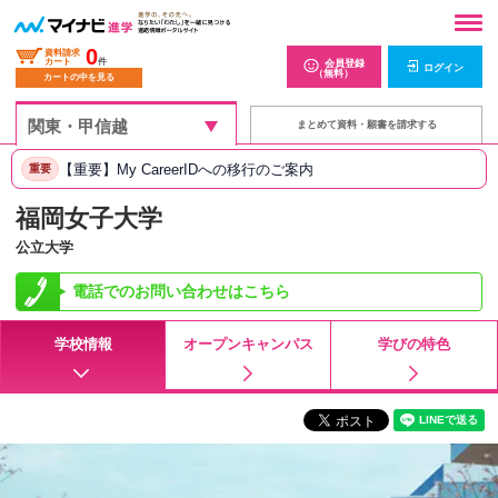
0
資料請求
カート
件
会員登録
ログイン
（無料）
カートの中を見る
まとめて資料・願書を請求する
【重要】My CareerIDへの移行のご案内
重要
福岡女子大学
公立大学
電話でのお問い合わせはこちら
学校情報
オープンキャンパス
学びの特色