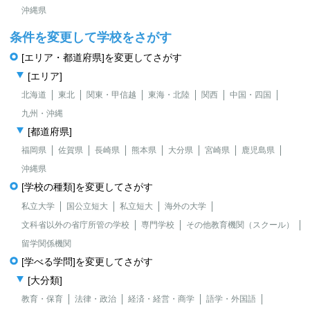
沖縄県
条件を変更して学校をさがす
[エリア・都道府県]を変更してさがす
[エリア]
北海道
東北
関東・甲信越
東海・北陸
関西
中国・四国
九州・沖縄
[都道府県]
福岡県
佐賀県
長崎県
熊本県
大分県
宮崎県
鹿児島県
沖縄県
[学校の種類]を変更してさがす
私立大学
国公立短大
私立短大
海外の大学
文科省以外の省庁所管の学校
専門学校
その他教育機関（スクール）
留学関係機関
[学べる学問]を変更してさがす
[大分類]
教育・保育
法律・政治
経済・経営・商学
語学・外国語