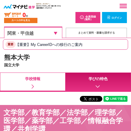
0
資料請求
カート
件
会員登録
ログイン
（無料）
カートの中を見る
まとめて資料・願書を請求する
【重要】My CareerIDへの移行のご案内
重要
熊本大学
国立大学
学校情報
学びの特色
文学部／教育学部／法学部／理学部／
医学部／薬学部／工学部／情報融合学
環／共創学環