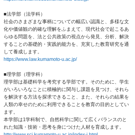
■法学部（法学科）
社会のさまざまな事柄についての幅広い認識と、多様な文
化や価値観の的確な理解をふまえて、現代社会で起こるあ
らゆる問題を、法と公共政策の視点から発見、分析、解決
することの基礎的・実践的能力を、充実した教育研究を通
して養成します。
https://www.law.kumamoto-u.ac.jp/
■理学部（理学科）
理学部は基礎科学を考究する学部です。そのために、学生
がいろいろなことに積極的に関与し課題を見つけ、それら
を解決する方法を探求できること、また、それらの結果を
人類の幸せのために利用できることを教育の目的としてい
ます。
本学部は1学科制で、自然科学に関して広くバランスのと
れた知識・技術・思考を身につけた人材を育成します。
http://www.sci.kumamoto-u.ac.jp/index-j.html