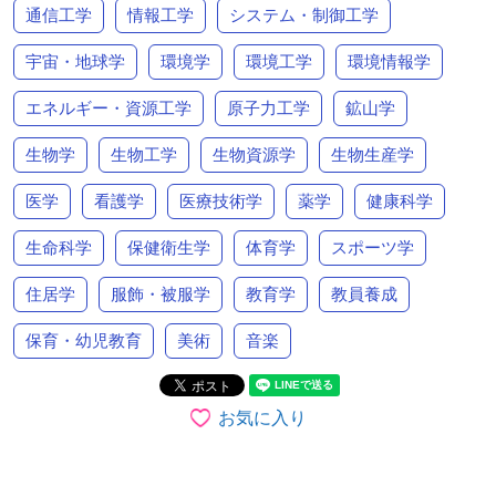
通信工学
情報工学
システム・制御工学
宇宙・地球学
環境学
環境工学
環境情報学
エネルギー・資源工学
原子力工学
鉱山学
生物学
生物工学
生物資源学
生物生産学
医学
看護学
医療技術学
薬学
健康科学
生命科学
保健衛生学
体育学
スポーツ学
住居学
服飾・被服学
教育学
教員養成
保育・幼児教育
美術
音楽
お気に入り