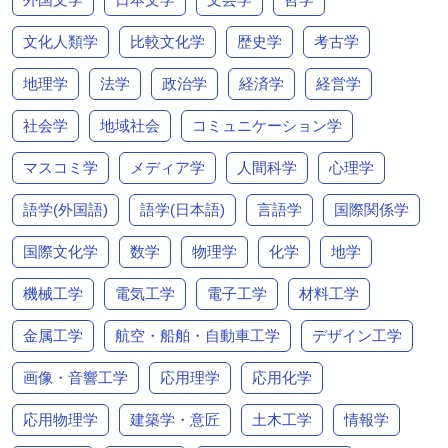
文化人類学
比較文化学
歴史学
考古学
地理学
法学
政治学
経済学
経営学
社会学
地域社会
コミュニケーション学
マスコミ学
メディア学
人間科学
心理学
語学(外国語)
語学(日本語)
言語学
国際関係学
国際文化学
数学
物理学
化学
地学
機械工学
電気工学
電子工学
材料工学
金属工学
航空・船舶・自動車工学
デザイン工学
画像・音響工学
応用理学
応用化学
応用物理学
建築学・意匠
土木工学
情報学