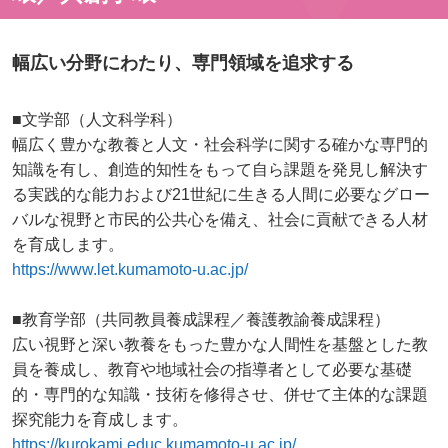
幅広い分野にわたり、専門領域を追求する
■文学部（人文科学科）
幅広く豊かな教養と人文・社会科学に関する確かな専門的
知識を有し、創造的知性をもって自ら課題を発見し解決す
る実践的な能力および21世紀に生きる人間に必要なグロー
バルな視野と市民的公共心を備え、社会に貢献できる人材
を育成します。
https://www.let.kumamoto-u.ac.jp/
■教育学部（共同教員養成課程／養護教諭養成課程）
広い視野と深い教養をもった豊かな人間性を基盤とした教
員を養成し、教育や地域社会の指導者として必要な基礎
的・専門的な知識・技術を修得させ、併せて主体的な課題
探究能力を育成します。
https://kurokami.educ.kumamoto-u.ac.jp/