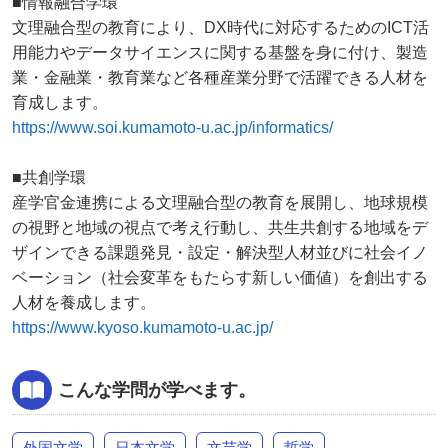
■情報融合学環
文理融合型の教育により、DX時代に対応するためのICT活
用能力やデータサイエンスに関する基盤を身に付け、製造
業・金融業・教育業など各種産業分野で活躍できる人材を
育成します。
https://www.soi.kumamoto-u.ac.jp/informatics/
■共創学環
産学官金連携による文理融合型の教育を展開し、地球規模
の視野と地域の視点で考え行動し、共生共創する地域をデ
ザインできる課題発見・設定・解決型人材並びに社会イノ
ベーション（社会変革をもたらす新しい価値）を創出する
人材を養成します。
https://www.kyoso.kumamoto-u.ac.jp/
こんな学問が学べます。
外国文学
日本文学
文芸学
哲学