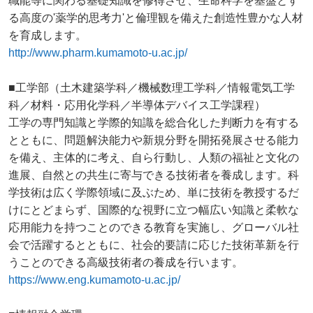
職能等に関わる基礎知識を修得させ、生命科学を基盤とす
る高度の'薬学的思考力'と倫理観を備えた創造性豊かな人材
を育成します。
http://www.pharm.kumamoto-u.ac.jp/
■工学部（土木建築学科／機械数理工学科／情報電気工学
科／材料・応用化学科／半導体デバイス工学課程）
工学の専門知識と学際的知識を総合化した判断力を有する
とともに、問題解決能力や新規分野を開拓発展させる能力
を備え、主体的に考え、自ら行動し、人類の福祉と文化の
進展、自然との共生に寄与できる技術者を養成します。科
学技術は広く学際領域に及ぶため、単に技術を教授するだ
けにとどまらず、国際的な視野に立つ幅広い知識と柔軟な
応用能力を持つことのできる教育を実施し、グローバル社
会で活躍するとともに、社会的要請に応じた技術革新を行
うことのできる高級技術者の養成を行います。
https://www.eng.kumamoto-u.ac.jp/