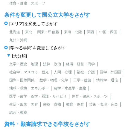
体育・健康・スポーツ
条件を変更して国公立大学をさがす
[エリア]を変更してさがす
北海道
東北
関東・甲信越
東海・北陸
関西
中国・四国
九州・沖縄
[学べる学問]を変更してさがす
[大分類]
文学・歴史・地理
法律・政治
経済・経営・商学
社会学・マスコミ・観光
人間・心理
福祉・介護
語学・外国語
国際・国際関係
数学・物理・化学
工学・建築
情報学・通信
地球・環境・エネルギー
農学・水産学・生物
医学・歯学・薬学・看護・リハビリ
体育・健康・スポーツ
生活・服飾・美容
栄養・食物
教育・保育
芸術・表現・音楽
総合・教養
資料・願書請求できる学校をさがす