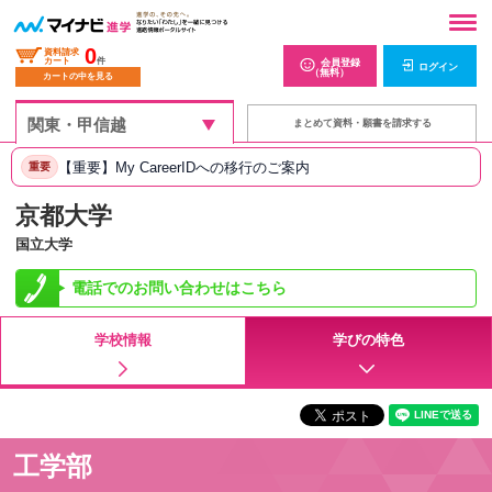
0
資料請求
カート
件
会員登録
ログイン
（無料）
カートの中を見る
まとめて資料・願書を請求する
【重要】My CareerIDへの移行のご案内
重要
京都大学
国立大学
電話でのお問い合わせはこちら
学校情報
学びの特色
工学部