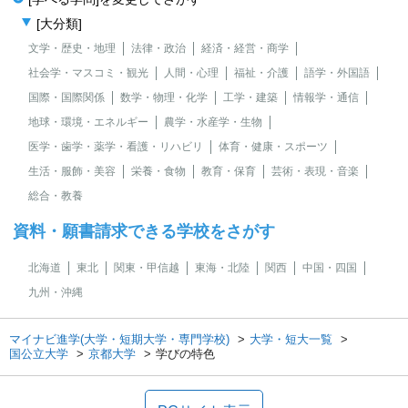
[大分類]
文学・歴史・地理
法律・政治
経済・経営・商学
社会学・マスコミ・観光
人間・心理
福祉・介護
語学・外国語
国際・国際関係
数学・物理・化学
工学・建築
情報学・通信
地球・環境・エネルギー
農学・水産学・生物
医学・歯学・薬学・看護・リハビリ
体育・健康・スポーツ
生活・服飾・美容
栄養・食物
教育・保育
芸術・表現・音楽
総合・教養
資料・願書請求できる学校をさがす
北海道
東北
関東・甲信越
東海・北陸
関西
中国・四国
九州・沖縄
マイナビ進学(大学・短期大学・専門学校)
大学・短大一覧
国公立大学
京都大学
学びの特色