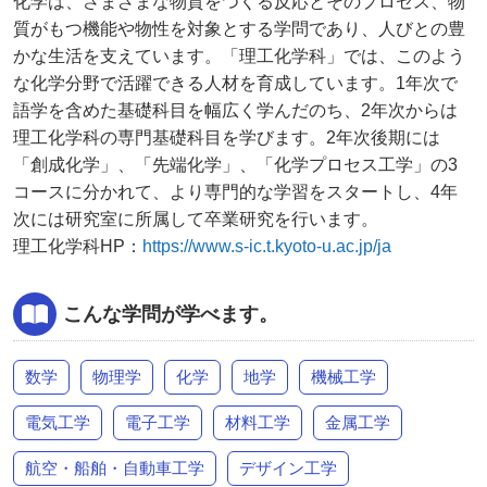
化学は、さまざまな物質をつくる反応とそのプロセス、物
質がもつ機能や物性を対象とする学問であり、人びとの豊
かな生活を支えています。「理工化学科」では、このよう
な化学分野で活躍できる人材を育成しています。1年次で
語学を含めた基礎科目を幅広く学んだのち、2年次からは
理工化学科の専門基礎科目を学びます。2年次後期には
「創成化学」、「先端化学」、「化学プロセス工学」の3
コースに分かれて、より専門的な学習をスタートし、4年
次には研究室に所属して卒業研究を行います。
理工化学科HP：
https://www.s-ic.t.kyoto-u.ac.jp/ja
こんな学問が学べます。
数学
物理学
化学
地学
機械工学
電気工学
電子工学
材料工学
金属工学
航空・船舶・自動車工学
デザイン工学