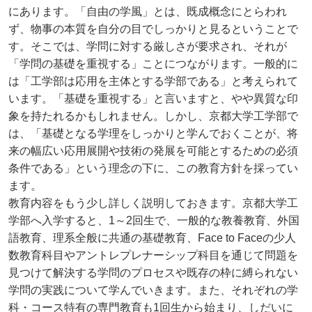
にあります。「自由の学風」とは、既成概念にとらわれ
ず、物事の本質を自分の目でしっかりと見るということで
す。そこでは、学問に対する厳しさが要求され、それが
「学問の基礎を重視する」ことにつながります。一般的に
は「工学部は応用を主体とする学部である」と考えられて
います。「基礎を重視する」と言いますと、やや異質な印
象を持たれるかもしれません。しかし、京都大学工学部で
は、「基礎となる学理をしっかりと学んでおくことが、将
来の幅広い応用展開や技術の発展を可能とするための必須
条件である」という理念の下に、この教育方針を採ってい
ます。
教育内容をもう少し詳しく説明しておきます。京都大学工
学部へ入学すると、1～2回生で、一般的な教養教育、外国
語教育、理系全般に共通の基礎教育、Face to Faceの少人
数教育科目やアントレプレナーシップ科目を通じて問題を
見つけて解決する学問のプロセスや既存の枠に縛られない
学問の実践について学んでいきます。また、それぞれの学
科・コース特有の専門教育も1回生から始まり、しだいに