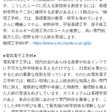
す。こうしたニーズに応える新技術を創造するには、基礎
的学問を十二分に修得する必要があるという観点から「物
理工学科」では、基礎重視の教育・研究を進めています。
さらに機械システム、材料科学、宇宙基礎工学、原子核工
学、エネルギー応用工学の5コースが連携し、高い専門的
能力と広い視野を持つ人材を育成します。
物理工学科HP：
https://www.s-es.t.kyoto-u.ac.jp/ja
●電気電子工学科●
電気電子工学は、現代社会のあらゆる産業や社会インフラ
に不可欠な科学技術を支えるだけでなく、21世紀を豊かに
するための重要な役割を担っています。そのため電気電子
工学科では、幅広い領域におよぶ総合的な知識と高い専門
性に加え、複眼的な視野や卓越した独創性、倫理観を備え
た人材の育成をめざしています。カリキュラムは基礎学習
のあと、各自が志望にあわせて専門科目を履修します。こ
うした4年の学びを通して最先端の科学技術を理解しなが
ら、電気電子工学の発展が担える知識と技術を身につけま