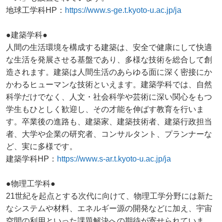
地球工学科HP：
https://www.s-ge.t.kyoto-u.ac.jp/ja
●建築学科●
人間の生活環境を構成する建築は、安全で健康にして快適
な生活を発展させる基盤であり、多様な技術を総合して創
造されます。建築は人間生活のあらゆる面に深く密接にか
かわるヒューマンな技術といえます。建築学科では、自然
科学だけでなく、人文・社会科学や芸術に深い関心をもつ
学生もひとしく歓迎し、その才能を伸ばす教育を行いま
す。卒業後の進路も、建築家、建築技術者、建築行政担当
者、大学や企業の研究者、コンサルタント、プランナーな
ど、実に多様です。
建築学科HP：
https://www.s-ar.t.kyoto-u.ac.jp/ja
●物理工学科●
21世紀を起点とする次代に向けて、物理工学分野には新た
なシステムや材料、エネルギー源の開発などに加え、宇宙
空間の利用といった課題解決への期待が寄せられていま