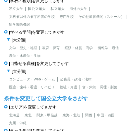
[学校の種類]を変更してさがす
私立大学
国公立短大
私立短大
海外の大学
文科省以外の省庁所管の学校
専門学校
その他教育機関（スクール）
留学関係機関
[学べる学問]を変更してさがす
[大分類]
文学・歴史・地理
教育・保育
経済・経営・商学
情報学・通信
農学・水産学・生物
[目指せる職種]を変更してさがす
[大分類]
コンピュータ・Web・ゲーム
公務員・政治・法律
医療・歯科・看護・リハビリ
福祉・介護
食・栄養・調理・製菓
条件を変更して国公立大学をさがす
[エリア]を変更してさがす
北海道
東北
関東・甲信越
東海・北陸
関西
中国・四国
九州・沖縄
[学べる学問]を変更してさがす