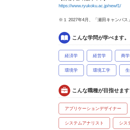
https://www.ryukoku.ac.jp/newf1/
※１ 2027年4月、「瀬田キャンパ
こんな学問が学べます。
経済学
経営学
商学
環境学
環境工学
生
こんな職種が目指せます
アプリケーションデザイナー
システムアナリスト
シス