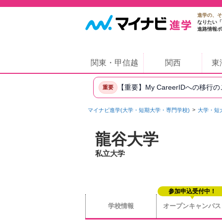
進学の、そ
なりたい「
進路情報ポ
関東・甲信越
関西
東
【重要】My CareerIDへの移行
重要
マイナビ進学(大学・短期大学・専門学校)
大学・短
龍谷大学
私立大学
参加申込受付中！
学校情報
オープンキャンパス