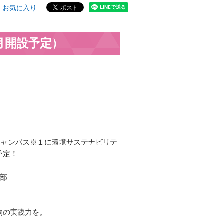
お気に入り
月開設予定）
津キャンパス※１に環境サステナビリテ
予定！
学部
物の実践力を。