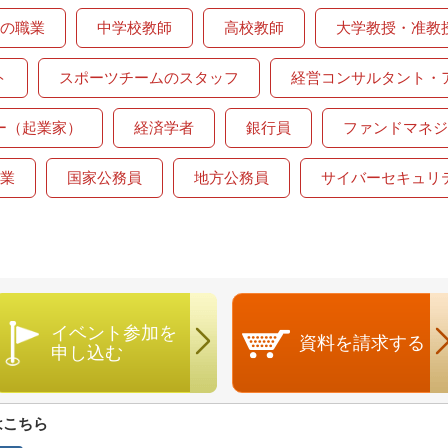
の職業
中学校教師
高校教師
大学教授・准教
ト
スポーツチームのスタッフ
経営コンサルタント・
ー（起業家）
経済学者
銀行員
ファンドマネジ
業
国家公務員
地方公務員
サイバーセキュリ
イベント参加を
資料を
請求する
申し込む
はこちら