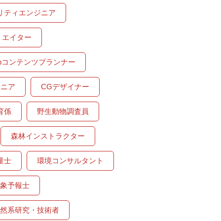
リティエンジニア
リエイター
ebコンテンツプランナー
ジニア
CGデザイナー
育係
野生動物調査員
森林インストラクター
量士
環境コンサルタント
象予報士
然系研究・技術者