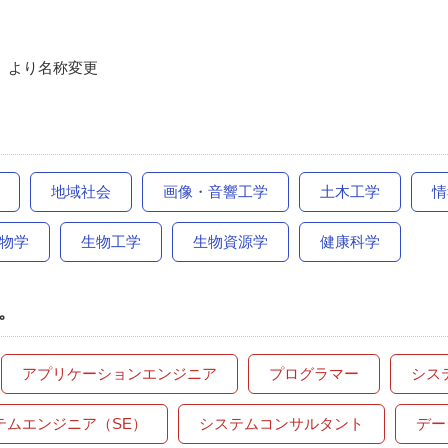
ス」より名称変更
地域社会
画像・音響工学
土木工学
情
物学
生物工学
生物資源学
健康科学
。
アプリケーションエンジニア
プログラマー
シス
テムエンジニア（SE）
システムコンサルタント
デー