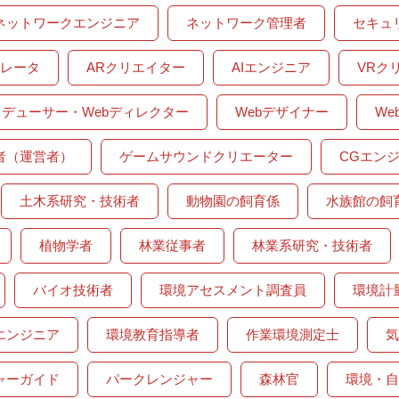
ネットワークエンジニア
ネットワーク管理者
セキュ
レータ
ARクリエイター
AIエンジニア
VRク
ロデューサー・Webディレクター
Webデザイナー
W
者（運営者）
ゲームサウンドクリエーター
CGエン
土木系研究・技術者
動物園の飼育係
水族館の飼
植物学者
林業従事者
林業系研究・技術者
バイオ技術者
環境アセスメント調査員
環境計
エンジニア
環境教育指導者
作業環境測定士
気
ャーガイド
パークレンジャー
森林官
環境・自