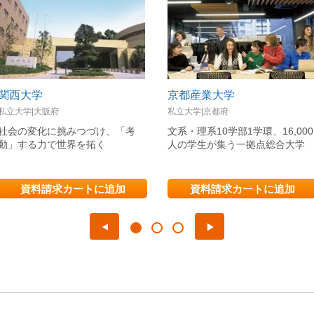
関西大学
京都産業大学
私立大学|大阪府
私立大学|京都府
社会の変化に挑みつづけ、「考
文系・理系10学部1学環、16,000
動」する力で世界を拓く
人の学生が集う一拠点総合大学
資料請求カートに追加
資料請求カートに追加