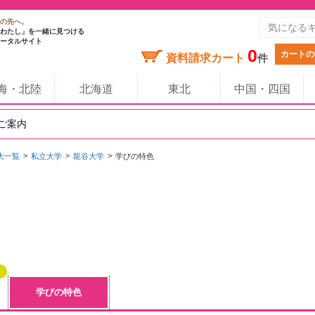
の先へ。
わたし」を一緒に見つける
ータルサイト
0
カートの
資料請求カート
件
海・北陸
北海道
東北
中国・四国
のご案内
大一覧
私立大学
龍谷大学
学びの特色
学びの特色