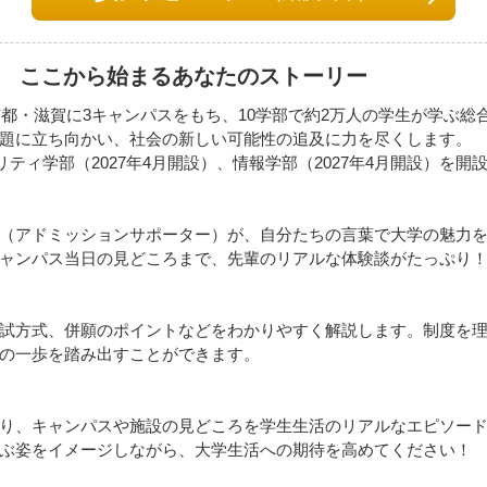
6 ここから始まるあなたのストーリー
京都・滋賀に3キャンパスをもち、10学部で約2万人の学生が学ぶ
題に立ち向かい、社会の新しい可能性の追及に力を尽くします。
リティ学部（2027年4月開設）、情報学部（2027年4月開設）を開
（アドミッションサポーター）が、自分たちの言葉で大学の魅力
ャンパス当日の見どころまで、先輩のリアルな体験談がたっぷり
試方式、併願のポイントなどをわかりやすく解説します。制度を
の一歩を踏み出すことができます。
り、キャンパスや施設の見どころを学生生活のリアルなエピソー
ぶ姿をイメージしながら、大学生活への期待を高めてください！