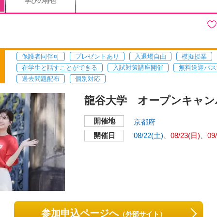
学びの特色
保護者同伴可
プレゼントあり
入退場自由
模擬授業
在学生と話すことができる
入試対策講座開催
無料送迎バス
過去問題配布
個別対応
龍谷大学 オープンキャン
開催地
京都府
開催日
08/22(土)
08/23(日)
09
参加申込ページへ
（外部サイト）