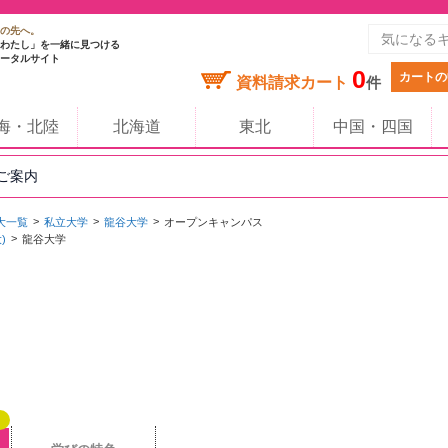
の先へ。
わたし」を一緒に見つける
ータルサイト
0
カートの
資料請求カート
件
海・北陸
北海道
東北
中国・四国
のご案内
大一覧
私立大学
龍谷大学
オープンキャンパス
)
龍谷大学