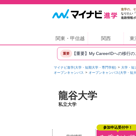
進学の、そ
なりたい「
進路情報ポ
関東・甲信越
関西
東
【重要】My CareerIDへの移行
重要
マイナビ進学(大学・短期大学・専門学校)
大学・短
オープンキャンパス
オープンキャンパス(大学・短大
龍谷大学
私立大学
参加申込受付中！