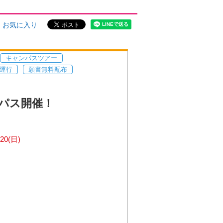
お気に入り
キャンパスツアー
運行
願書無料配布
パス開催！
/20(日)