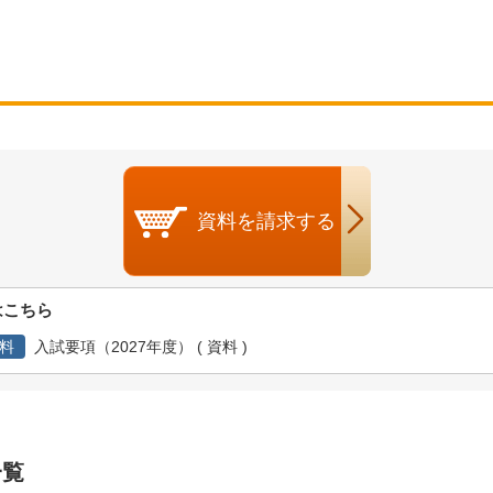
資料を
請求する
はこちら
料
入試要項（2027年度） ( 資料 )
一覧