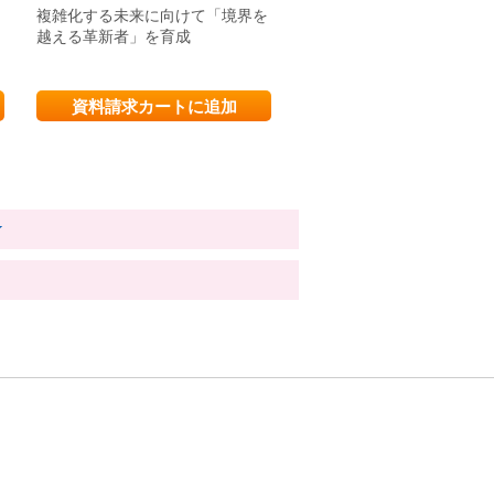
複雑化する未来に向けて「境界を
時代の変化を畏れず自ら考
越える革新者」を育成
国の良心」となる人物へ
資料請求カートに追加
資料請求カートに追