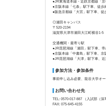
●JR東海道本線・近鉄京都線「
●京阪本線「七条」駅下車、徒歩約
●阪急京都線「大宮」駅下車、徒歩
◎瀬田キャンパス
〒520-2194
滋賀県大津市瀬田大江町横谷1-5
交通機関・最寄り駅
●JR琵琶湖線「瀬田」駅下車、帝
●京阪本線「中書島」駅下車、京
●JR琵琶湖線「大津」駅下車、近
参加方法・参加条件
事前申し込み必要、龍谷大学オー
お問い合わせ先
TEL: 0570-017-887 （
FAX: 075-645-4155