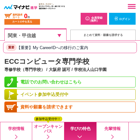
0
資料請求
カート
件
会員登録
ログイン
（無料）
カートの中を見る
まとめて資料・願書を請求する
【重要】My CareerIDへの移行のご案内
重要
ECCコンピュータ専門学校
専修学校（専門学校） / 大阪府 認可 / 学校法人山口学園
電話でのお問い合わせはこちら
イベント参加申込受付中
資料や願書を請求できます
参加申込受付中！
オープンキャン
学校情報
学びの特色
先輩情報
パス