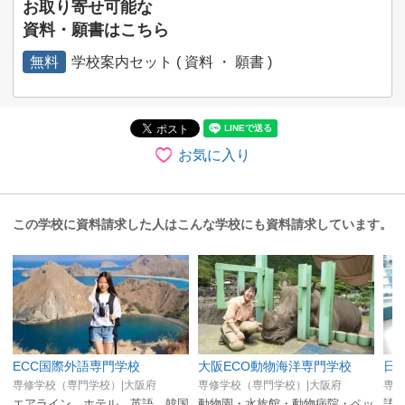
お取り寄せ可能な
資料・願書はこちら
無料
学校案内セット ( 資料 ・ 願書 )
お気に入り
この学校に資料請求した人はこんな学校にも資料請求しています。
ECC国際外語専門学校
大阪ECO動物海洋専門学校
日
専修学校（専門学校）|大阪府
専修学校（専門学校）|大阪府
専修
エアライン、ホテル、英語、韓国
動物園・水族館・動物病院・ペッ
語