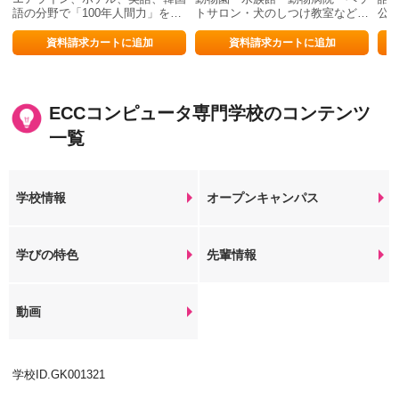
語の分野で「100年人間力」を開
トサロン・犬のしつけ教室など、
公
花させる！
動物業界への就職なら大阪
光
ECO！
総
資料請求カートに追加
資料請求カートに追加
ECCコンピュータ専門学校のコンテンツ
一覧
学校情報
オープンキャンパス
学びの特色
先輩情報
動画
学校ID.GK001321