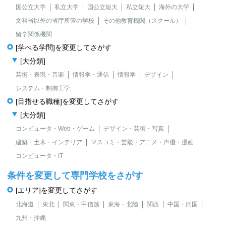
国公立大学
私立大学
国公立短大
私立短大
海外の大学
文科省以外の省庁所管の学校
その他教育機関（スクール）
留学関係機関
[学べる学問]を変更してさがす
[大分類]
芸術・表現・音楽
情報学・通信
情報学
デザイン
システム・制御工学
[目指せる職種]を変更してさがす
[大分類]
コンピュータ・Web・ゲーム
デザイン・芸術・写真
建築・土木・インテリア
マスコミ・芸能・アニメ・声優・漫画
コンピュータ・IT
条件を変更して専門学校をさがす
[エリア]を変更してさがす
北海道
東北
関東・甲信越
東海・北陸
関西
中国・四国
九州・沖縄