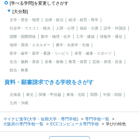
[学べる学問]を変更してさがす
[大分類]
文学・歴史・地理
法律・政治
経済・経営・商学
社会学・マスコミ・観光
人間・心理
福祉・介護
語学・外国語
国際・国際関係
数学・物理・化学
工学・建築
情報学・通信
地球・環境・エネルギー
農学・水産学・生物
医学・歯学・薬学・看護・リハビリ
体育・健康・スポーツ
生活・服飾・美容
栄養・食物
教育・保育
芸術・表現・音楽
総合・教養
資料・願書請求できる学校をさがす
北海道
東北
関東・甲信越
東海・北陸
関西
中国・四国
九州・沖縄
マイナビ進学(大学・短期大学・専門学校)
専門学校一覧
大阪府の専門学校一覧
ECCコンピュータ専門学校
学びの特色