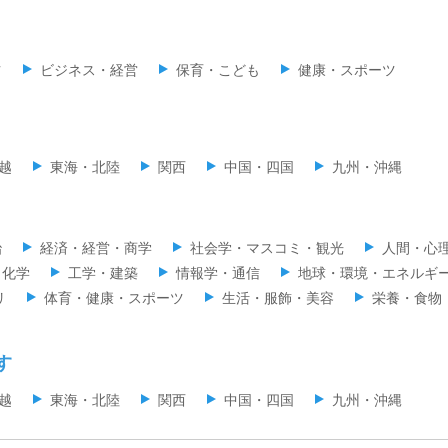
ツ
ビジネス・経営
保育・こども
健康・スポーツ
越
東海・北陸
関西
中国・四国
九州・沖縄
治
経済・経営・商学
社会学・マスコミ・観光
人間・心
・化学
工学・建築
情報学・通信
地球・環境・エネルギ
リ
体育・健康・スポーツ
生活・服飾・美容
栄養・食物
す
越
東海・北陸
関西
中国・四国
九州・沖縄