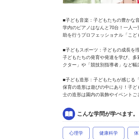
■子ども音楽：子どもたちの豊かな
学内のピアノはなんと70台！一人
助を行うプロフェッショナル「こど
■子どもスポーツ：子どもの成長を
子どもたちの発育や発達を学び、多
クター」や「競技別指導者」など幅
■子ども造形：子どもたちが感じる
保育の造形は遊びの中にあり！子ど
士の造形は園内の装飾やイベントご
こんな学問が学べます。
心理学
健康科学
体