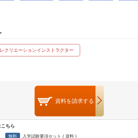
。
レクリエーションインストラクター
資料を
請求する
はこちら
無料
入学試験要項セット ( 資料 )