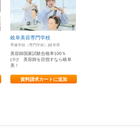
岐阜美容専門学校
平成医療短期大学
専修学校（専門学校）|岐阜県
私立短期大学|岐阜県
ス
美容師国家試験合格率100％
医療機関から生まれた学校
(※)! 美容師を目指すなら岐阜
こそ育つ 生きた精神があ
美！
資料請求カートに追加
資料請求カートに追