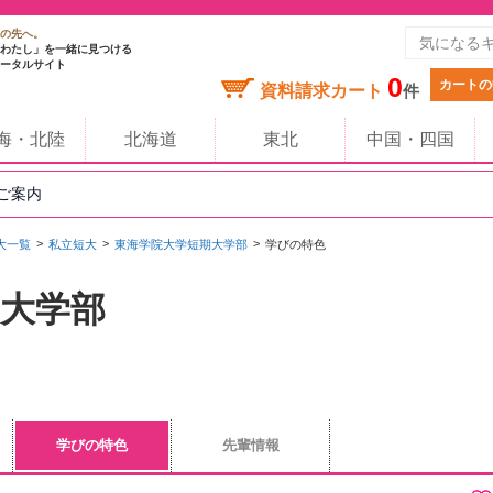
の先へ。
わたし」を一緒に見つける
ータルサイト
0
カートの
資料請求カート
件
海・北陸
北海道
東北
中国・四国
のご案内
大一覧
私立短大
東海学院大学短期大学部
学びの特色
大学部
学びの特色
先輩情報