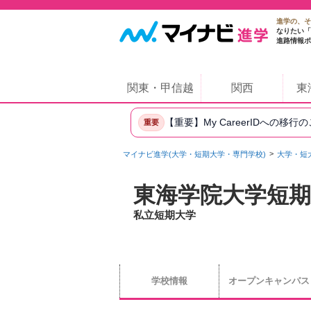
進学の、そ
なりたい「
進路情報ポ
関東・甲信越
関西
東
【重要】My CareerIDへの移行
重要
マイナビ進学(大学・短期大学・専門学校)
大学・短
東海学院大学短期
私立短期大学
学校情報
オープンキャンパス