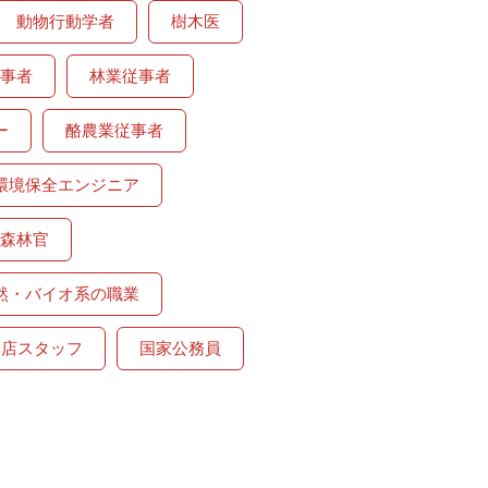
動物行動学者
樹木医
事者
林業従事者
ー
酪農業従事者
環境保全エンジニア
森林官
然・バイオ系の職業
品店スタッフ
国家公務員