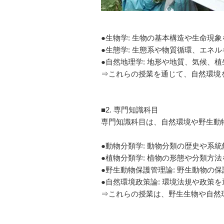
●生物学: 生物の基本構造や生命現
●生態学: 生態系や物質循環、エネ
●自然地理学: 地形や地質、気候
⇒これらの授業を通じて、自然環境
■2. 専門知識科目
専門知識科目は、自然環境や野生動
●動物分類学: 動物分類の歴史や系
●植物分類学: 植物の形態や分類方
●野生動物保護管理論: 野生動物の
●自然環境政策論: 環境法規や政策
⇒これらの授業は、野生生物や自然