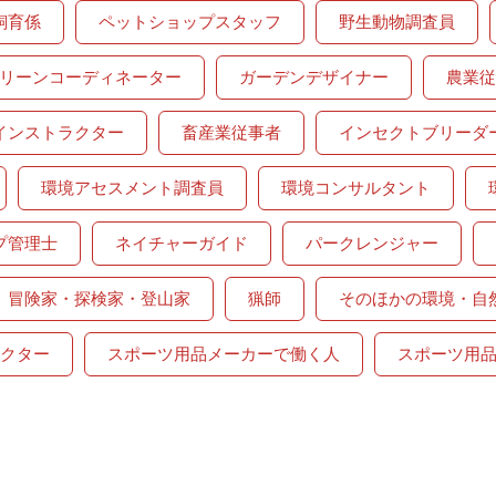
飼育係
ペットショップスタッフ
野生動物調査員
リーンコーディネーター
ガーデンデザイナー
農業従
インストラクター
畜産業従事者
インセクトブリーダ
環境アセスメント調査員
環境コンサルタント
プ管理士
ネイチャーガイド
パークレンジャー
冒険家・探検家・登山家
猟師
そのほかの環境・自
クター
スポーツ用品メーカーで働く人
スポーツ用