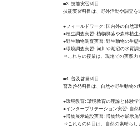
■3. 技能実習科目
技能実習科目は、野外活動や調査を
●フィールドワーク: 国内外の自然
●植生調査実習: 植物群落や森林植
●野生動物調査実習: 野生動物の生
●環境調査実習: 河川や湖沼の水質
⇒これらの授業は、現場での実践力
■4. 普及啓発科目
普及啓発科目は、自然や野生動物の
●環境教育: 環境教育の理論と体験
●インタープリテーション実習: 
●博物展示施設実習: 博物館や展示
⇒これらの科目は、自然の素晴らし