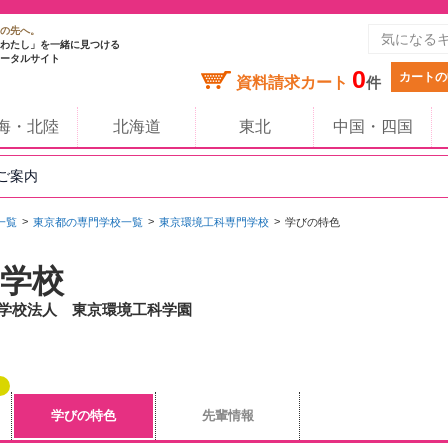
の先へ。
わたし」を一緒に見つける
ータルサイト
0
カートの
資料請求カート
件
海・北陸
北海道
東北
中国・四国
のご案内
一覧
東京都の専門学校一覧
東京環境工科専門学校
学びの特色
学校
/ 学校法人 東京環境工科学園
学びの特色
先輩情報