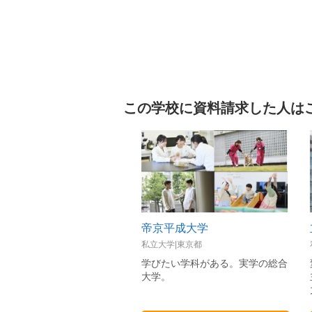
この学校に資料請求した人は
帝京平成大学
私立大学|東京都
学びたい学科がある。実学の総合
大学。