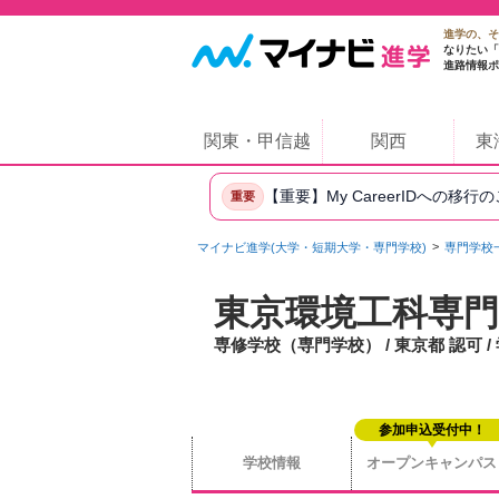
進学の、そ
なりたい「
進路情報ポ
関東・甲信越
関西
東
【重要】My CareerIDへの移行
重要
マイナビ進学(大学・短期大学・専門学校)
専門学校
東京環境工科専門
専修学校（専門学校） / 東京都 認可 
参加申込受付中！
学校情報
オープンキャンパス