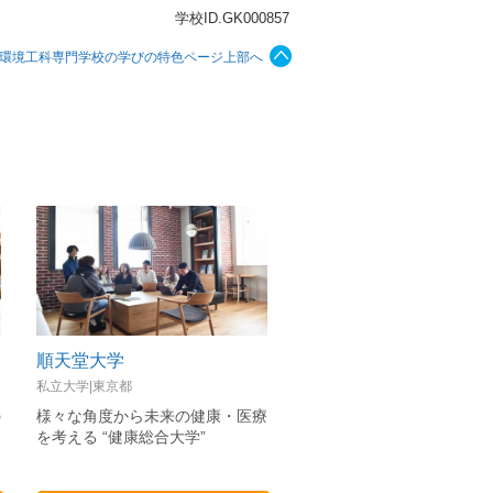
学校ID.GK000857
環境工科専門学校の学びの特色ページ上部へ
順天堂大学
文教大学
私立大学|東京都
私立大学|埼玉県
の
様々な角度から未来の健康・医療
「人間愛」を教育理念に豊
を考える “健康総合大学”
間性を育てる文教大学