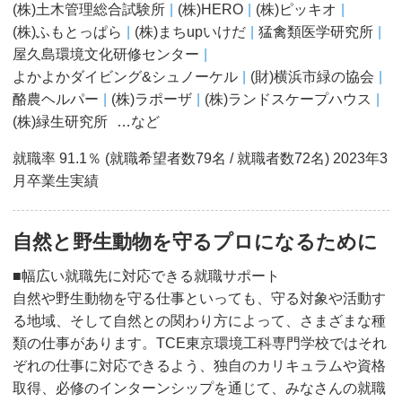
(株)土木管理総合試験所
(株)HERO
(株)ピッキオ
(株)ふもとっぱら
(株)まちupいけだ
猛禽類医学研究所
屋久島環境文化研修センター
よかよかダイビング&シュノーケル
(財)横浜市緑の協会
酪農ヘルパー
(株)ラポーザ
(株)ランドスケープハウス
(株)緑生研究所
…など
就職率 91.1％ (就職希望者数79名 / 就職者数72名) 2023年3
⽉卒業⽣実績
自然と野生動物を守るプロになるために
■幅広い就職先に対応できる就職サポート
自然や野生動物を守る仕事といっても、守る対象や活動す
る地域、そして自然との関わり方によって、さまざまな種
類の仕事があります。TCE東京環境工科専門学校ではそれ
ぞれの仕事に対応できるよう、独自のカリキュラムや資格
取得、必修のインターンシップを通じて、みなさんの就職