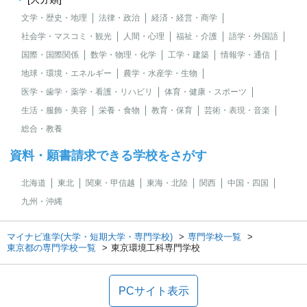
文学・歴史・地理
法律・政治
経済・経営・商学
社会学・マスコミ・観光
人間・心理
福祉・介護
語学・外国語
国際・国際関係
数学・物理・化学
工学・建築
情報学・通信
地球・環境・エネルギー
農学・水産学・生物
医学・歯学・薬学・看護・リハビリ
体育・健康・スポーツ
生活・服飾・美容
栄養・食物
教育・保育
芸術・表現・音楽
総合・教養
資料・願書請求できる学校をさがす
北海道
東北
関東・甲信越
東海・北陸
関西
中国・四国
九州・沖縄
マイナビ進学(大学・短期大学・専門学校)
専門学校一覧
東京都の専門学校一覧
東京環境工科専門学校
PCサイト表示