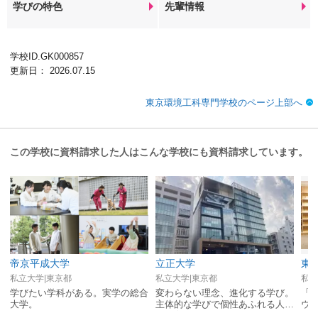
学びの特色
先輩情報
学校ID.GK000857
更新日： 2026.07.15
東京環境工科専門学校のページ上部へ
この学校に資料請求した人はこんな学校にも資料請求しています。
帝京平成大学
立正大学
東
私立大学|東京都
私立大学|東京都
私立
学びたい学科がある。実学の総合
変わらない理念、進化する学び。
「
大学。
主体的な学びで個性あふれる人間
ウ
力を育む。