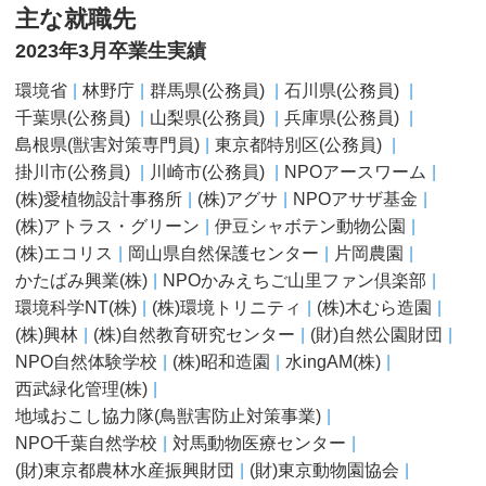
主な就職先
2023年3月卒業生実績
環境省
林野庁
群⾺県(公務員)
⽯川県(公務員)
千葉県(公務員)
⼭梨県(公務員)
兵庫県(公務員)
島根県(獣害対策専門員)
東京都特別区(公務員)
掛川市(公務員)
川崎市(公務員)
NPOアースワーム
(株)愛植物設計事務所
(株)アグサ
NPOアサザ基金
(株)アトラス・グリーン
伊豆シャボテン動物公園
(株)エコリス
岡山県自然保護センター
片岡農園
かたばみ興業(株)
NPOかみえちご山里ファン倶楽部
環境科学NT(株)
(株)環境トリニティ
(株)木むら造園
(株)興林
(株)自然教育研究センター
(財)自然公園財団
NPO自然体験学校
(株)昭和造園
水ingAM(株)
西武緑化管理(株)
地域おこし協力隊(鳥獣害防止対策事業)
NPO千葉自然学校
対馬動物医療センター
(財)東京都農林水産振興財団
(財)東京動物園協会