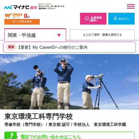
0
資料請求
カート
件
会員登録
ログイン
（無料）
カートの中を見る
まとめて資料・願書を請求する
【重要】My CareerIDへの移行のご案内
重要
東京環境工科専門学校
専修学校（専門学校） / 東京都 認可 / 学校法人 東京環境工科学園
電話でのお問い合わせはこちら