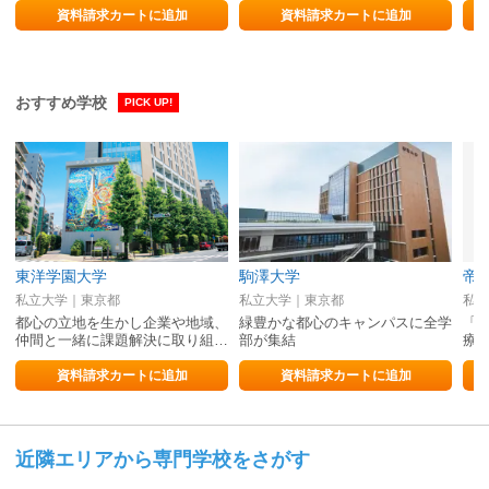
資料請求カートに追加
資料請求カートに追加
おすすめ学校
PICK UP!
東洋学園大学
駒澤大学
帝
私立大学｜東京都
私立大学｜東京都
私立
都心の立地を生かし企業や地域、
緑豊かな都心のキャンパスに全学
「
仲間と一緒に課題解決に取り組…
部が集結
療」
資料請求カートに追加
資料請求カートに追加
近隣エリアから専門学校をさがす