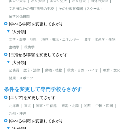
国公立大学
私立大学
国公立短大
私立短大
海外の大学
文科省以外の省庁所管の学校
その他教育機関（スクール）
留学関係機関
[学べる学問]を変更してさがす
[大分類]
文学・歴史・地理
地球・環境・エネルギー
農学・水産学・生物
生物学
環境学
[目指せる職種]を変更してさがす
[大分類]
公務員・政治・法律
動物・植物
環境・自然・バイオ
教育・文化
健康・スポーツ
条件を変更して専門学校をさがす
[エリア]を変更してさがす
北海道
東北
関東・甲信越
東海・北陸
関西
中国・四国
九州・沖縄
[学べる学問]を変更してさがす
[大分類]