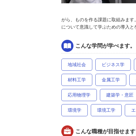
がら、ものを作る課題に取組みます
について意識して学ぶための導入と
こんな学問が学べます。
地域社会
ビジネス学
材料工学
金属工学
応用物理学
建築学・意匠
環境学
環境工学
エ
こんな職種が目指せます