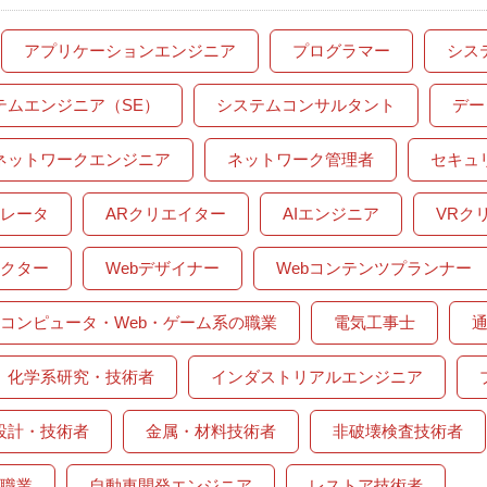
アプリケーションエンジニア
プログラマー
シス
テムエンジニア（SE）
システムコンサルタント
デー
ネットワークエンジニア
ネットワーク管理者
セキュ
レータ
ARクリエイター
AIエンジニア
VRク
レクター
Webデザイナー
Webコンテンツプランナー
コンピュータ・Web・ゲーム系の職業
電気工事士
化学系研究・技術者
インダストリアルエンジニア
設計・技術者
金属・材料技術者
非破壊検査技術者
職業
自動車開発エンジニア
レストア技術者