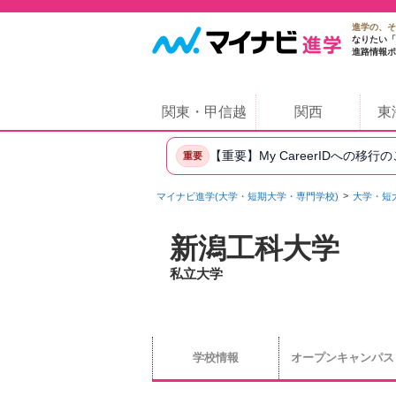
進学の、そ
なりたい「
進路情報ポ
関東・甲信越
関西
東
【重要】My CareerIDへの移行
重要
マイナビ進学(大学・短期大学・専門学校)
大学・短
新潟工科大学
私立大学
学校情報
オープンキャンパス