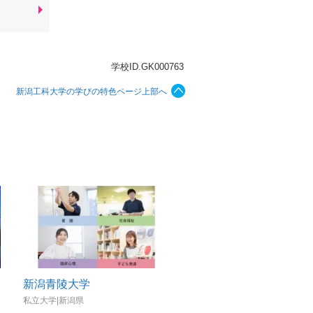
学校ID.GK000763
新潟工科大学の学びの特色ページ上部へ
新潟青陵大学
新潟経営大学
私立大学|新潟県
私立大学|新潟県