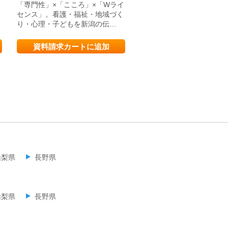
「専門性」×「こころ」×「Wライ
“なりたい自分に向かって
センス」。看護・福祉・地域づく
で、地域から、地域につい
り・心理・子どもを新潟の伝…
大学”
資料請求カートに追加
資料請求カートに追
山梨県
長野県
山梨県
長野県