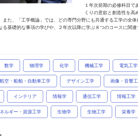
１年次前期の必修科目で
くりの意欲と創造性を高
。また、「工学概論」では、どの専門分野にも共通する工学の全体
なる基礎的な事項の学びや、２年次以降に学ぶ８つのコースに関連
数学
物理学
化学
機械工学
電気工学
航空・船舶・自動車工学
デザイン工学
画像・音響工
インテリア
情報学
通信工学
情報工学
ネルギー・資源工学
生物学
生物工学
栄養学
。