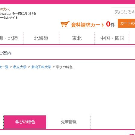
の先へ。
わたし」を一緒に見つける
ータルサイト
0
カートの
資料請求カート
件
海・北陸
北海道
東北
中国・四国
のご案内
大一覧
私立大学
新潟工科大学
学びの特色
学びの特色
先輩情報