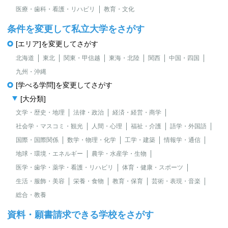
医療・歯科・看護・リハビリ
教育・文化
条件を変更して私立大学をさがす
[エリア]を変更してさがす
北海道
東北
関東・甲信越
東海・北陸
関西
中国・四国
九州・沖縄
[学べる学問]を変更してさがす
[大分類]
文学・歴史・地理
法律・政治
経済・経営・商学
社会学・マスコミ・観光
人間・心理
福祉・介護
語学・外国語
国際・国際関係
数学・物理・化学
工学・建築
情報学・通信
地球・環境・エネルギー
農学・水産学・生物
医学・歯学・薬学・看護・リハビリ
体育・健康・スポーツ
生活・服飾・美容
栄養・食物
教育・保育
芸術・表現・音楽
総合・教養
資料・願書請求できる学校をさがす