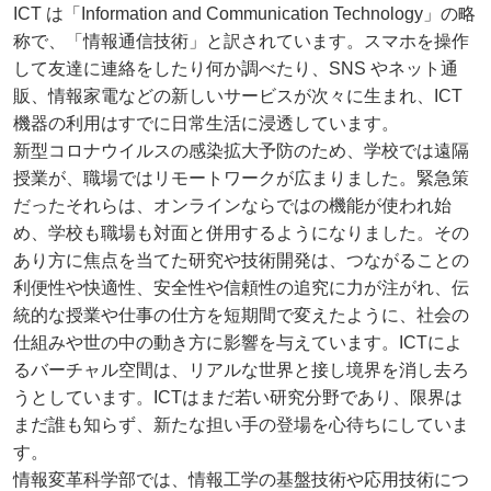
ICT は「Information and Communication Technology」の略
称で、「情報通信技術」と訳されています。スマホを操作
して友達に連絡をしたり何か調べたり、SNS やネット通
販、情報家電などの新しいサービスが次々に生まれ、ICT
機器の利用はすでに日常生活に浸透しています。
新型コロナウイルスの感染拡大予防のため、学校では遠隔
授業が、職場ではリモートワークが広まりました。緊急策
だったそれらは、オンラインならではの機能が使われ始
め、学校も職場も対面と併用するようになりました。その
あり方に焦点を当てた研究や技術開発は、つながることの
利便性や快適性、安全性や信頼性の追究に力が注がれ、伝
統的な授業や仕事の仕方を短期間で変えたように、社会の
仕組みや世の中の動き方に影響を与えています。ICTによ
るバーチャル空間は、リアルな世界と接し境界を消し去ろ
うとしています。ICTはまだ若い研究分野であり、限界は
まだ誰も知らず、新たな担い手の登場を心待ちにしていま
す。
情報変革科学部では、情報工学の基盤技術や応用技術につ