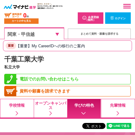
0
資料請求
カート
件
会員登録
ログイン
（無料）
カートの中を見る
まとめて資料・願書を請求する
【重要】My CareerIDへの移行のご案内
重要
千葉工業大学
私立大学
電話でのお問い合わせはこちら
資料や願書を請求できます
オープンキャンパ
学校情報
学びの特色
先輩情報
ス