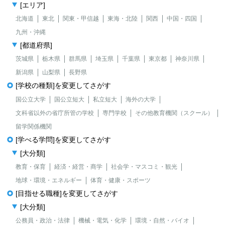
[エリア]
北海道
東北
関東・甲信越
東海・北陸
関西
中国・四国
九州・沖縄
[都道府県]
茨城県
栃木県
群馬県
埼玉県
千葉県
東京都
神奈川県
新潟県
山梨県
長野県
[学校の種類]を変更してさがす
国公立大学
国公立短大
私立短大
海外の大学
文科省以外の省庁所管の学校
専門学校
その他教育機関（スクール）
留学関係機関
[学べる学問]を変更してさがす
[大分類]
教育・保育
経済・経営・商学
社会学・マスコミ・観光
地球・環境・エネルギー
体育・健康・スポーツ
[目指せる職種]を変更してさがす
[大分類]
公務員・政治・法律
機械・電気・化学
環境・自然・バイオ