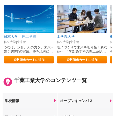
日本大学 理工学部
工学院大学
東
私立大学|東京都
私立大学|東京都
私立
つなげ、⽰せ、⼈の⼒を。未来へ
モノづくりで未来を切り拓くあな
時
繋ぐ100年の実績。夢を現実にす
たへ 4学部15学科の理工系総合
ら
る挑戦がここから始まる。
大学
技
資料請求カートに追加
資料請求カートに追加
千葉工業大学のコンテンツ一覧
学校情報
オープンキャンパス