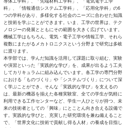
導体工学科」、「先端材料工学科」、「電気電子工学
科」、「情報通信システム工学科」、「応用化学科」の6
つの学科があり、多様化する社会のニーズに合わせた知識
と技術を学ぶことができます。いま、工学の世界は、テク
ノロジーの発展とともにその範囲を大きく広げています。
機械工学はもちろん、電気・電子工学や情報工学、それら
複数にまたがるメカトロニクスという分野まで研究は多岐
に渡ります。
本学部では、学んだ知識を活用して課題に取り組む、実験
や演習といった「実践的な学び」を、成果が出るよう工夫
してカリキュラムに組み込んでいます。各工学の専門分野
における「ものづくり」や「システムづくり」について深
く学ぶことができ、そんな「実践的な学び」を支えるの
は、最新の機器を揃えた各種実験室、全ての学生が気軽に
利用できる工作センターなど、学生一人ひとりが持つ、未
来の技術者としての「興味」にとことん向き合える設備で
す。実践的な学びと、充実した研究環境を兼ね備えること
で、「世界文化に技術で貢献し得る人材」の養成を目指し