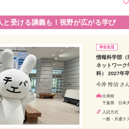
人と受ける講義も！視野が広がる学び
学生生活
情報科学部（
ネットワーク
科） 2027
今井 怜治 さ
出身校
千葉県 日本
入試方式
一般・共通テ