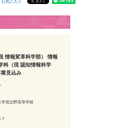
お気に入り
現 情報変革科学部） 情報
学科（現 認知情報科学
年卒業見込み
ん
大学習志野高等学校
スト