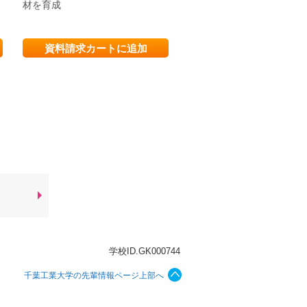
る
材を育成
校 時代を見据え、常に進
ける
資料請求カートに追加
資料請求カートに追
学校ID.GK000744
千葉工業大学の先輩情報ページ上部へ