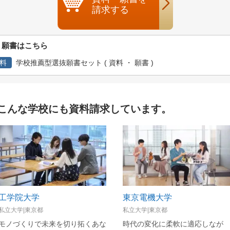
請求する
・願書はこちら
料
学校推薦型選抜願書セット ( 資料 ・ 願書 )
こんな学校にも資料請求しています。
工学院大学
東京電機大学
私立大学|東京都
私立大学|東京都
モノづくりで未来を切り拓くあな
時代の変化に柔軟に適応しなが