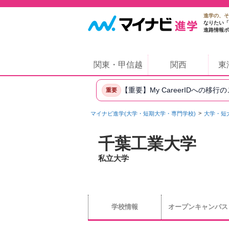
進学の、そ
なりたい「
進路情報ポ
関東・甲信越
関西
東
【重要】My CareerIDへの移行
重要
マイナビ進学(大学・短期大学・専門学校)
大学・短
千葉工業大学
私立大学
学校情報
オープンキャンパス