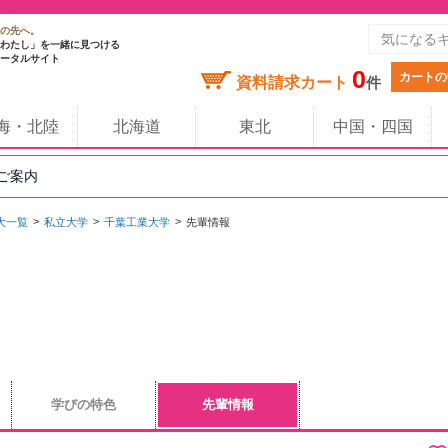
の先へ。
わたし」を一緒に見つける
ータルサイト
0
カートの
資料請求カート
件
海・北陸
北海道
東北
中国・四国
のご案内
大一覧
私立大学
千葉工業大学
先輩情報
学びの特色
先輩情報