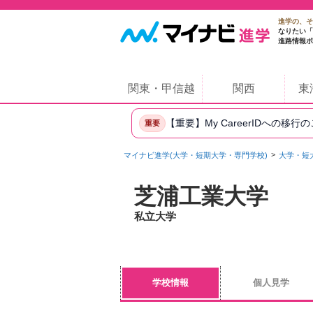
進学の、そ
なりたい「
進路情報ポ
関東・甲信越
関西
東
【重要】My CareerIDへの移行
重要
マイナビ進学(大学・短期大学・専門学校)
大学・短
芝浦工業大学
私立大学
学校情報
個人見学