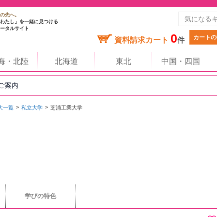
の先へ。
わたし」を一緒に見つける
ータルサイト
0
カートの
資料請求カート
件
海・北陸
北海道
東北
中国・四国
のご案内
大一覧
私立大学
芝浦工業大学
学びの特色