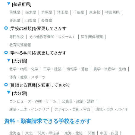
[都道府県]
茨城県
栃木県
群馬県
埼玉県
千葉県
東京都
神奈川県
新潟県
山梨県
長野県
[学校の種類]を変更してさがす
専門学校
その他教育機関（スクール）
留学関係機関
教育関連情報
[学べる学問]を変更してさがす
[大分類]
数学・物理・化学
工学・建築
情報学・通信
農学・水産学・生物
体育・健康・スポーツ
[目指せる職種]を変更してさがす
[大分類]
コンピュータ・Web・ゲーム
公務員・政治・法律
建築・土木・インテリア
デザイン・芸術・写真
環境・自然・バイオ
資料・願書請求できる学校をさがす
北海道
東北
関東・甲信越
東海・北陸
関西
中国・四国