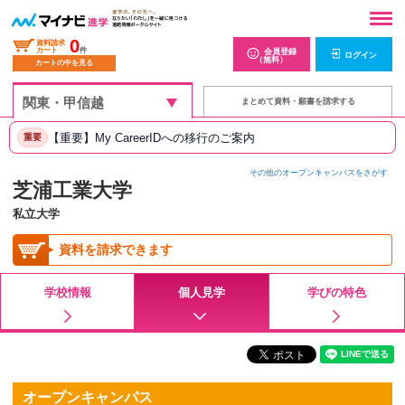
0
資料請求
カート
件
会員登録
ログイン
（無料）
カートの中を見る
まとめて資料・願書を請求する
【重要】My CareerIDへの移行のご案内
重要
その他のオープンキャンパスをさがす
芝浦工業大学
私立大学
資料を請求できます
学校情報
個人見学
学びの特色
オープンキャンパス