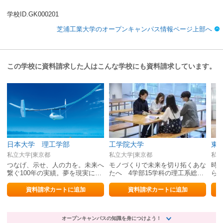
学校ID.GK000201
芝浦工業大学のオープンキャンパス情報ページ上部へ
この学校に資料請求した人はこんな学校にも資料請求しています。
日本大学 理工学部
工学院大学
東
私立大学|東京都
私立大学|東京都
私立
つなげ、⽰せ、⼈の⼒を。未来へ
モノづくりで未来を切り拓くあな
時
繋ぐ100年の実績。夢を現実にす
たへ 4学部15学科の理工系総合
ら
る挑戦がここから始まる。
大学
技
資料請求カートに追加
資料請求カートに追加
オープンキャンパスの知識を身につけよう！