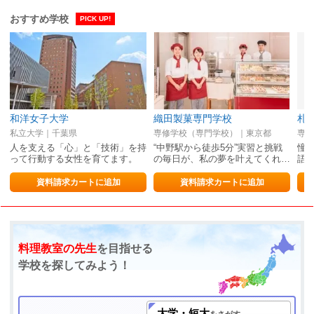
おすすめ学校
PICK UP!
和洋女子大学
織田製菓専門学校
私立大学｜千葉県
専修学校（専門学校）｜東京都
専修
人を支える「心」と「技術」を持
“中野駅から徒歩5分”実習と挑戦
憧
って行動する女性を育てます。
の毎日が、私の夢を叶えてくれ…
語
資料請求カートに追加
資料請求カートに追加
料理教室の先生
を目指せる
学校を探してみよう！
大学・短大
をさがす