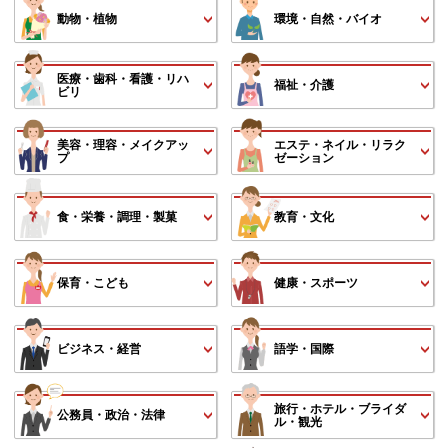
動物・植物
環境・自然・バイオ
医療・歯科・看護・リハ
福祉・介護
ビリ
美容・理容・メイクアッ
エステ・ネイル・リラク
プ
ゼーション
食・栄養・調理・製菓
教育・文化
保育・こども
健康・スポーツ
ビジネス・経営
語学・国際
旅行・ホテル・ブライダ
公務員・政治・法律
ル・観光