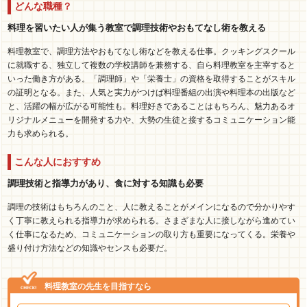
どんな職種？
料理を習いたい人が集う教室で調理技術やおもてなし術を教える
料理教室で、調理方法やおもてなし術などを教える仕事。クッキングスクール
に就職する、独立して複数の学校講師を兼務する、自ら料理教室を主宰すると
いった働き方がある。「調理師」や「栄養士」の資格を取得することがスキル
の証明となる。また、人気と実力がつけば料理番組の出演や料理本の出版など
と、活躍の幅が広がる可能性も。料理好きであることはもちろん、魅力あるオ
リジナルメニューを開発する力や、大勢の生徒と接するコミュニケーション能
力も求められる。
こんな人におすすめ
調理技術と指導力があり、食に対する知識も必要
調理の技術はもちろんのこと、人に教えることがメインになるので分かりやす
く丁寧に教えられる指導力が求められる。さまざまな人に接しながら進めてい
く仕事になるため、コミュニケーションの取り方も重要になってくる。栄養や
盛り付け方法などの知識やセンスも必要だ。
料理教室の先生を目指すなら