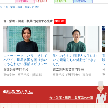
を見つける！
を見つける
を見つける
を見つける
「食・栄養・調理・製菓」に戻る
食・栄養・調理・製菓に関連する先輩
PICK UP!
ニューヨーク、パリ、そして
学生のうちに料理人人生にお
有
ハワイ。世界各国を渡り歩い
いて素晴らしい経験ができま
験
ても忘れない服部スピリッツ
した
シ
服部栄養専門学校
東京調理製菓専門学校
神
専修学校（専門学校）|東京都
専修学校（専門学校）|東京都
専修
料理教室の先生
食・栄養・調理・製菓系の仕事