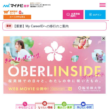
0
資料請求
カート
件
会員登録
ログイン
（無料）
カートの中を見る
【重要】My CareerIDへの移行のご案内
重要
✕
やりたいこと
なりたい職種
働きたい業界
学びたい学問