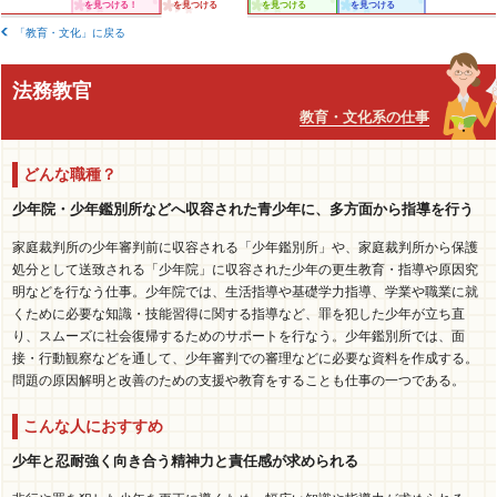
を見つける！
を見つける
を見つける
を見つける
「教育・文化」に戻る
法務教官
教育・文化系の仕事
どんな職種？
少年院・少年鑑別所などへ収容された青少年に、多方面から指導を行う
家庭裁判所の少年審判前に収容される「少年鑑別所」や、家庭裁判所から保護
処分として送致される「少年院」に収容された少年の更生教育・指導や原因究
明などを行なう仕事。少年院では、生活指導や基礎学力指導、学業や職業に就
くために必要な知識・技能習得に関する指導など、罪を犯した少年が立ち直
り、スムーズに社会復帰するためのサポートを行なう。少年鑑別所では、面
接・行動観察などを通して、少年審判での審理などに必要な資料を作成する。
問題の原因解明と改善のための支援や教育をすることも仕事の一つである。
こんな人におすすめ
少年と忍耐強く向き合う精神力と責任感が求められる