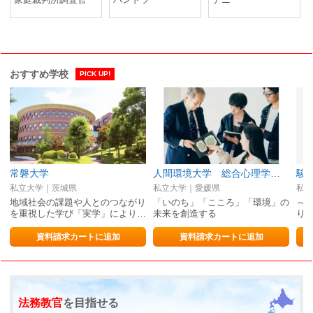
おすすめ学校
PICK UP!
常磐大学
人間環境大学 総合心理学部/総合環境学部/松山看護学部
駿
私立大学｜茨城県
私立大学｜愛媛県
私立
地域社会の課題や人とのつながり
「いのち」「こころ」「環境」の
～
を重視した学び「実学」により…
未来を創造する
り
資料請求カートに追加
資料請求カートに追加
法務教官
を目指せる