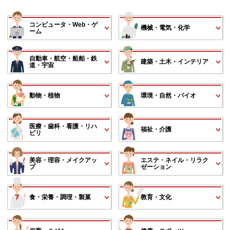
コンピュータ・Web・ゲ
機械・電気・化学
ーム
自動車・航空・船舶・鉄
建築・土木・インテリア
道・宇宙
動物・植物
環境・自然・バイオ
医療・歯科・看護・リハ
福祉・介護
ビリ
美容・理容・メイクアッ
エステ・ネイル・リラク
プ
ゼーション
食・栄養・調理・製菓
教育・文化