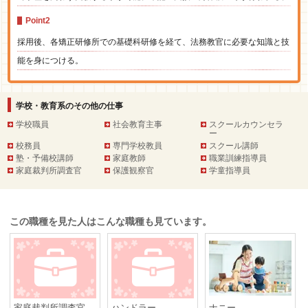
Point2
採用後、各矯正研修所での基礎科研修を経て、法務教官に必要な知識と技
能を身につける。
学校・教育系のその他の仕事
学校職員
社会教育主事
スクールカウンセラ
ー
校務員
専門学校教員
スクール講師
塾・予備校講師
家庭教師
職業訓練指導員
家庭裁判所調査官
保護観察官
学童指導員
この職種を見た人はこんな職種も見ています。
家庭裁判所調査官
ハンドラー
ナニー