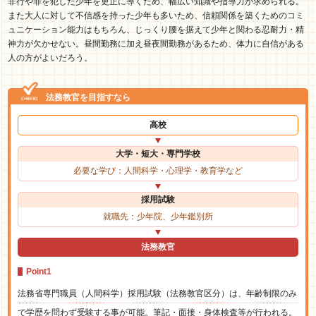
非行や罪を犯した少年を更正に導くため、幅広い知識や指導力が求められる。
また大人に対して不信感を持った少年も多いため、信頼関係を築くためのコミ
ュニケーション能力はもちろん、じっくり腰を据えて少年と関わる忍耐力・精
神力が欠かせない。昼間勤務に加え昼夜間勤務があるため、体力に自信がある
人の方がよいだろう。
法務教官を目指すなら
高校
大学・短大・専門学校
必要な学び：人間科学・心理学・教育学など
採用試験
就職先：少年院、少年鑑別所
法務教官
Point1
法務省専門職員（人間科学）採用試験（法務教官区分）は、年齢制限のみ
で学歴を問わず受験する事が可能。筆記・面接・身体検査等が行われる。