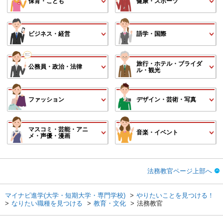
保育・こども
健康・スポーツ
ビジネス・経営
語学・国際
旅行・ホテル・ブライダ
公務員・政治・法律
ル・観光
ファッション
デザイン・芸術・写真
マスコミ・芸能・アニ
音楽・イベント
メ・声優・漫画
法務教官ページ上部へ
マイナビ進学(大学・短期大学・専門学校)
やりたいことを見つける！
なりたい職種を見つける
教育・文化
法務教官