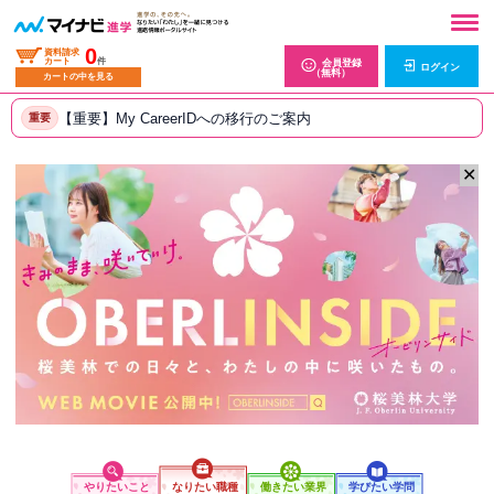
0
資料請求
カート
件
会員登録
ログイン
（無料）
カートの中を見る
【重要】My CareerIDへの移行のご案内
重要
✕
やりたいこと
なりたい職種
働きたい業界
学びたい学問