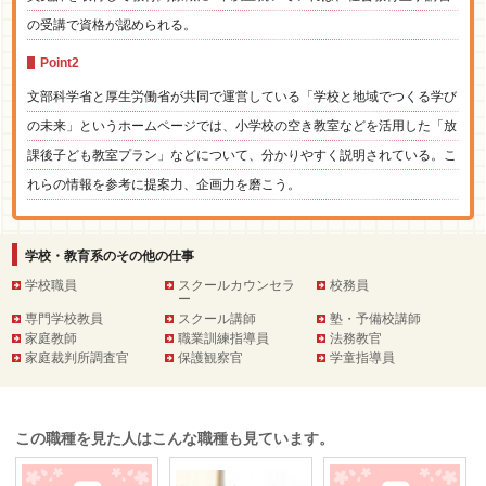
の受講で資格が認められる。
Point2
文部科学省と厚生労働省が共同で運営している「学校と地域でつくる学び
の未来」というホームページでは、小学校の空き教室などを活用した「放
課後子ども教室プラン」などについて、分かりやすく説明されている。こ
れらの情報を参考に提案力、企画力を磨こう。
学校・教育系のその他の仕事
学校職員
スクールカウンセラ
校務員
ー
専門学校教員
スクール講師
塾・予備校講師
家庭教師
職業訓練指導員
法務教官
家庭裁判所調査官
保護観察官
学童指導員
この職種を見た人はこんな職種も見ています。