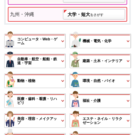
九州・沖縄
大学・短大
をさがす
コンピュータ・Web・ゲ
機械・電気・化学
ーム
自動車・航空・船舶・鉄
建築・土木・インテリア
道・宇宙
動物・植物
環境・自然・バイオ
医療・歯科・看護・リハ
福祉・介護
ビリ
美容・理容・メイクアッ
エステ・ネイル・リラク
プ
ゼーション