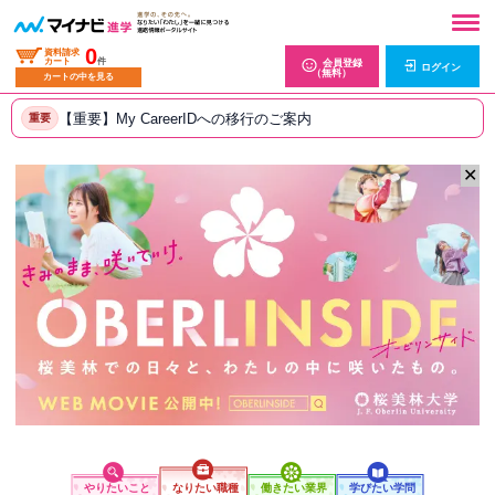
0
資料請求
カート
件
会員登録
ログイン
（無料）
カートの中を見る
【重要】My CareerIDへの移行のご案内
重要
✕
やりたいこと
なりたい職種
働きたい業界
学びたい学問