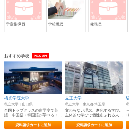
学童指導員
学校職員
校務員
おすすめ学校
PICK UP!
梅光学院大学
立正大学
駿
私立大学｜山口県
私立大学｜東京都,埼玉県
私立
全国トップクラスの留学率で英
変わらない理念、進化する学び。
～
語・中国語・韓国語が学べる！…
主体的な学びで個性あふれる人…
り
資料請求カートに追加
資料請求カートに追加