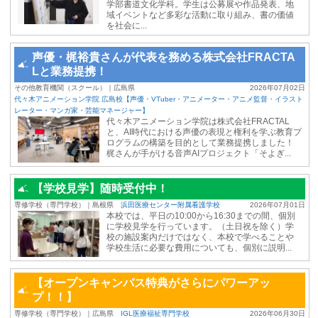
学部書道文化学科。学生は公募展や作品発表、地
域イベントなど多彩な活動に取り組み、書の価値
を社会に...
声優・梶裕貴さんが代表を務める株式会社FRACTA
Lと業務提携！
その他教育機関（スクール）｜広島県
2026年07月02日
代々木アニメーション学院 広島校【声優・VTuber・アニメーター・アニメ監督・イラスト
レーター・マンガ家・芸能マネージャー】
代々木アニメーション学院は株式会社FRACTAL
と、AI時代における声優の表現と権利を学ぶ教育プ
ログラムの構築を目的として業務提携しました！
梶さんが手がける音声AIプロジェクト「そよぎ...
【学校見学】随時受付中！
専修学校（専門学校）｜島根県
浜田医療センター附属看護学校
2026年07月01日
本校では、平日の10:00から16:30までの間、個別
に学校見学を行っています。（土日祝を除く）学
校の施設案内だけではなく、本校で学べることや
学校生活に必要な費用についても、個別に説明...
【オープンキャンパス特典がさらにパワーアッ
プ！！】
専修学校（専門学校）｜広島県
IGL医療福祉専門学校
2026年06月30日