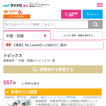
0
資料請求
カート
件
会員登録
ログイン
（無料）
カートの中を見る
まとめて資料・願書を請求する
【重要】My CareerIDへの移行のご案内
重要
トピックス
検索条件：
中国・四国のトピックス一覧
検索条件を変更する
557
件
1-30件を表示
実習中心の授業
専修学校（専門学校）｜愛媛県
河原アイペットワールド専門学校
2026年08月07日
動物看護・栄養管理学科では動物の体調チェック
や各種検査の方法、機材の使用方法などを学び、