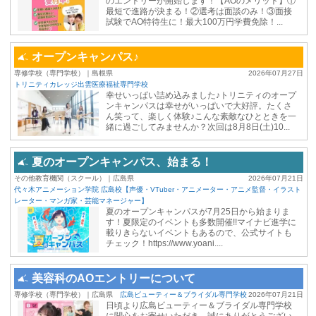
のエントリーが開始します！【AOのメリット】①
最短で進路が決まる！②選考は面談のみ！③面接
試験でAO特待生に！最大100万円学費免除！...
オープンキャンパス♪
専修学校（専門学校）｜島根県
2026年07月27日
トリニティカレッジ出雲医療福祉専門学校
幸せいっぱい詰め込みました♪トリニティのオープ
ンキャンパスは幸せがいっぱいで大好評。たくさ
ん笑って、楽しく体験♪こんな素敵なひとときを一
緒に過ごしてみませんか？次回は8月8日(土)10...
夏のオープンキャンパス、始まる！
その他教育機関（スクール）｜広島県
2026年07月21日
代々木アニメーション学院 広島校【声優・VTuber・アニメーター・アニメ監督・イラスト
レーター・マンガ家・芸能マネージャー】
夏のオープンキャンパスが7月25日から始まりま
す！夏限定のイベントも多数開催!!マイナビ進学に
載りきらないイベントもあるので、公式サイトも
チェック！https://www.yoani....
美容科のAOエントリーについて
専修学校（専門学校）｜広島県
広島ビューティー＆ブライダル専門学校
2026年07月21日
日頃より広島ビューティー＆ブライダル専門学校