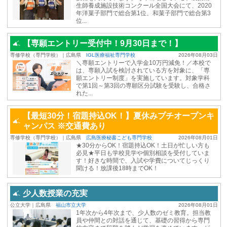
生師養成施設技術コンクール全国大会にて、2020
年洋菓子部門で総合第1位、和菓子部門で総合第3
位...
【専願エントリー受付中！9月30日まで！】
専修学校（専門学校）｜広島県
IGL医療福祉専門学校
2026年08月03日
＼専願エントリーで入学金10万円減免！／本校で
は、専願入試を検討されている方を対象に、「専
願エントリー制度」を実施しています。対象学科
で第1回～第3回の専願区分試験を受験し、合格さ
れた...
【最短30分！宿題持込OK！】夏休みプチオープンキ
ャンパス ※交通費あり
専修学校（専門学校）｜広島県
広島医療秘書こども専門学校
2026年08月01日
★30分からOK！宿題持込OK！土日が忙しい方も
必見★平日も学校見学や個別相談を受付していま
す！好きな時間で、入試や学費についてじっくり
聞ける！放課後18時までOK！
少人数授業の充実
公立大学｜広島県
福山市立大学
2026年08月01日
1年次から4年次まで、少人数のゼミ教育。担当教
員や仲間との対話を通じて、基礎の習得から専門