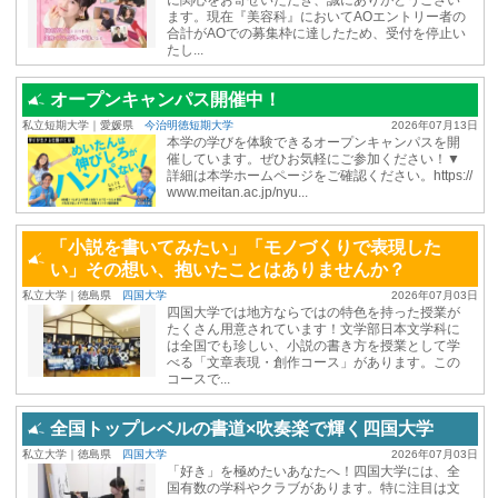
に関心をお寄せいただき、誠にありがとうござい
ます。現在『美容科』においてAOエントリー者の
合計がAOでの募集枠に達したため、受付を停止い
たし...
オープンキャンパス開催中！
私立短期大学｜愛媛県
今治明徳短期大学
2026年07月13日
本学の学びを体験できるオープンキャンパスを開
催しています。ぜひお気軽にご参加ください！▼
詳細は本学ホームページをご確認ください。https://
www.meitan.ac.jp/nyu...
「小説を書いてみたい」「モノづくりで表現した
い」その想い、抱いたことはありませんか？
私立大学｜徳島県
四国大学
2026年07月03日
四国大学では地方ならではの特色を持った授業が
たくさん用意されています！文学部日本文学科に
は全国でも珍しい、小説の書き方を授業として学
べる「文章表現・創作コース」があります。この
コースで...
全国トップレベルの書道×吹奏楽で輝く四国大学
私立大学｜徳島県
四国大学
2026年07月03日
「好き」を極めたいあなたへ！四国大学には、全
国有数の学科やクラブがあります。特に注目は文