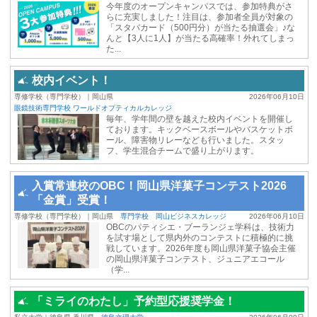
今年度のオープンキャンパスでは、参加特典がさ
らに充実しました！注目は、参加者全員が対象の
「スタバカード（500円分）が当たる抽選会」♪な
んと【3人に1人】が当たる高確率！外れてしまっ
た...
校内イベント！
専修学校（専門学校）｜岡山県
2026年06月10日
眼鏡技術専門学校 ワールドオプティカルカレッジ
毎年、学年間の壁を越えた校内イベントを開催し
ております。キックベースボールやバスケットボ
ール、障害物リレーなども行いました。スタッ
フ、学生混合チームで盛り上がります。
入賞常連校のOBC！岡⼭県洋菓⼦コンテスト2026
「⾦賞」受賞！
専修学校（専門学校）｜岡山県
専門学校 岡山ビジネスカレッジ
2026年06月10日
OBCのパティシエ・ブーランジェ学科は、技術⼒
を試す場として県内外のコンテストに積極的に挑
戦しています。2026年度も岡⼭県洋菓⼦協会主催
の岡⼭県洋菓⼦コンテスト、ジュニアエコール
（学...
「ミライのわたし」予約型応援奨学金！