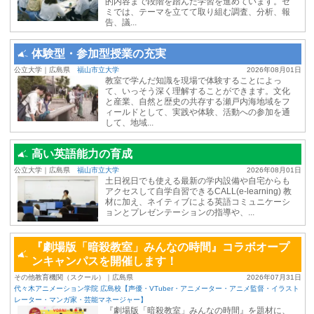
的内容まで段階を踏んだ学習を進めています。ゼ
ミでは、テーマを立てて取り組む調査、分析、報
告、議...
体験型・参加型授業の充実
公立大学｜広島県
福山市立大学
2026年08月01日
教室で学んだ知識を現場で体験することによっ
て、いっそう深く理解することができます。文化
と産業、自然と歴史の共存する瀬戸内海地域をフ
ィールドとして、実践や体験、活動への参加を通
して、地域...
高い英語能力の育成
公立大学｜広島県
福山市立大学
2026年08月01日
土日祝日でも使える最新の学内設備や自宅からも
アクセスして自学自習できるCALL(e-learning) 教
材に加え、ネイティブによる英語コミュニケーシ
ョンとプレゼンテーションの指導や、...
『劇場版「暗殺教室」みんなの時間』コラボオープ
ンキャンパスを開催します！
その他教育機関（スクール）｜広島県
2026年07月31日
代々木アニメーション学院 広島校【声優・VTuber・アニメーター・アニメ監督・イラスト
レーター・マンガ家・芸能マネージャー】
『劇場版「暗殺教室」みんなの時間』を題材に、