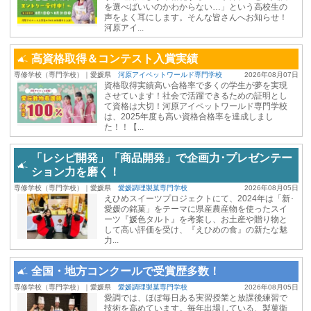
を選べばいいのかわからない…」という高校生の
声をよく耳にします。そんな皆さんへお知らせ！
河原アイ...
高資格取得＆コンテスト入賞実績
専修学校（専門学校）｜愛媛県
河原アイペットワールド専門学校
2026年08月07日
資格取得実績高い合格率で多くの学生が夢を実現
させています！社会で活躍できるための証明とし
て資格は大切！河原アイペットワールド専門学校
は、2025年度も高い資格合格率を達成しまし
た！！【...
「レシピ開発」「商品開発」で企画力･プレゼンテー
ション力を磨く！
専修学校（専門学校）｜愛媛県
愛媛調理製菓専門学校
2026年08月05日
えひめスイーツプロジェクトにて、2024年は「新･
愛媛の銘菓」をテーマに県産農産物を使ったスイ
ーツ『媛色タルト』を考案し、お土産や贈り物と
して高い評価を受け、『えひめの食』の新たな魅
力...
全国・地方コンクールで受賞歴多数！
専修学校（専門学校）｜愛媛県
愛媛調理製菓専門学校
2026年08月05日
愛調では、ほぼ毎日ある実習授業と放課後練習で
技術を高めています。毎年出場している、製菓衛