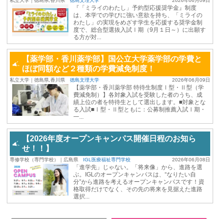
私立大学｜徳島県,香川県
徳島文理大学
2026年06月09日
『「ミライのわたし」予約型応援奨学金』制度
は、本学での学びに強い意欲を持ち、「ミライの
わたし」の実現をめざす学生を応援する奨学金制
度で、総合型選抜入試Ⅰ期（9月１日～）に出願す
る方が対...
【薬学部・香川薬学部】国公立大学薬学部の学費と
ほぼ同額など２種類の学費減免制度！
私立大学｜徳島県,香川県
徳島文理大学
2026年06月09日
【薬学部・香川薬学部 特待生制度Ⅰ型・Ⅱ型（学
費減免制）】各対象入試を受験した者のうち、成
績上位の者を特待生として選出します。■対象とな
る入試■Ⅰ型・Ⅱ型ともに：公募制推薦入試Ⅰ期・
一...
【2026年度オープンキャンパス開催日程のお知ら
せ！！】
専修学校（専門学校）｜広島県
IGL医療福祉専門学校
2026年06月08日
「進学先」じゃない。「将来像」から、進路を選
ぶ。IGLのオープンキャンパスは、“なりたい自
分”から進路を考えるオープンキャンパスです！資
格取得だけでなく、その先の将来を見据えた進路
選択...