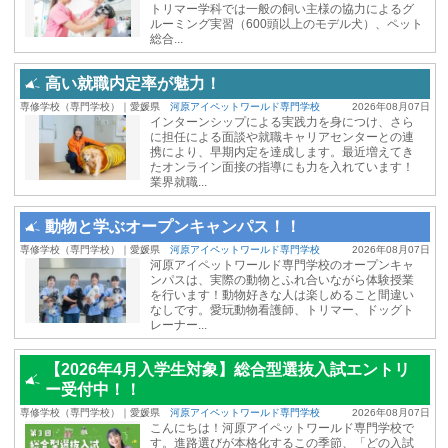
トリマー学科では一般の飼い主様の協力によるグ
ルーミング実習（600頭以上のモデル犬）、ペット
総合...
高い就職内定率が魅力！
専修学校（専門学校）｜愛媛県
河原アイペットワールド専門学校
2026年08月07日
インターンシップによる実践力を身につけ、さら
に担任による面談や就職キャリアセンターとの連
携により、早期内定を達成します。最近増えてき
たオンライン面接の指導にも力を入れています！
業界就職...
動物と学ぶオープンキャンパス！！
専修学校（専門学校）｜愛媛県
河原アイペットワールド専門学校
2026年08月07日
河原アイペットワールド専門学校のオープンキャ
ンパスは、実際の動物とふれ合いながら体験授業
を行います！動物好きな人は楽しめること間違い
なしです。愛玩動物看護師、トリマー、ドッグト
レーナー...
【2026年4月入学生対象】総合型選抜入試エントリ
ー受付中！！
専修学校（専門学校）｜愛媛県
河原アイペットワールド専門学校
2026年08月07日
こんにちは！河原アイペットワールド専門学校で
す。進路選びが本格化するこの季節、「どの入試