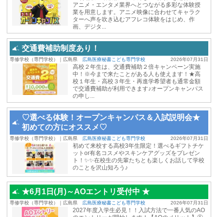
アニメ・エンタメ業界へとつながる多彩な体験授
業を用意します。アニメ映像に合わせてキャラク
ターへ声を吹き込むアフレコ体験をはじめ、作
画、デジタ...
交通費補助制度あり！
専修学校（専門学校）｜広島県
広島医療秘書こども専門学校
2026年07月31日
高校２年生は、交通費補助２倍キャンペーン実施
中！※今まで来たことがある人も使えます！★高
校１年生・高校３年生・再進学希望者も通常金額
で交通費補助が利用できます♪オープンキャンパス
の申し...
♡選べる体験！オープンキャンパス＆入試説明会★
初めての方にオススメ♡
専修学校（専門学校）｜広島県
広島医療秘書こども専門学校
2026年07月31日
初めて来校する高校3年生限定！選べるギフトチケ
ットor有名コスメやスキンケアグッズをプレゼン
ト！✨✨在校生の先輩たちとも楽しくお話して学校
のことを沢山知ろう♪
★6月1日(月)～AOエントリ受付中 ★
専修学校（専門学校）｜広島県
広島医療秘書こども専門学校
2026年07月31日
2027年度入学生必見！！入試方法で一番人気のAO