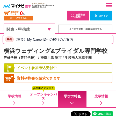
0
資料請求
カート
件
会員登録
ログイン
（無料）
カートの中を見る
まとめて資料・願書を請求する
【重要】My CareerIDへの移行のご案内
重要
横浜ウェディング&ブライダル専門学校
専修学校（専門学校） / 神奈川県 認可 / 学校法人三幸学園
イベント参加申込受付中
資料や願書を請求できます
参加申込受付中！
オープンキャンパ
学校情報
学びの特色
先輩情報
ス