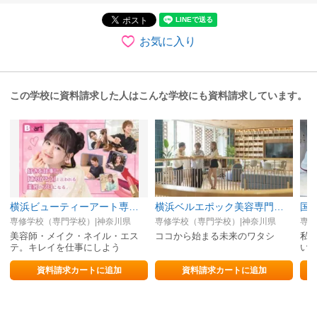
お気に入り
この学校に資料請求した人はこんな学校にも資料請求しています。
横浜ビューティーアート専門学校
横浜ベルエポック美容専門学校
国
専修学校（専門学校）|神奈川県
専修学校（専門学校）|神奈川県
専修
美容師・メイク・ネイル・エス
ココから始まる未来のワタシ
私
テ。キレイを仕事にしよう
い
資料請求カートに追加
資料請求カートに追加