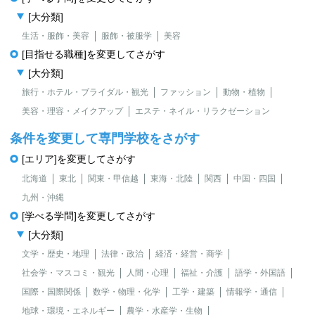
[大分類]
生活・服飾・美容
服飾・被服学
美容
[目指せる職種]を変更してさがす
[大分類]
旅行・ホテル・ブライダル・観光
ファッション
動物・植物
美容・理容・メイクアップ
エステ・ネイル・リラクゼーション
条件を変更して専門学校をさがす
[エリア]を変更してさがす
北海道
東北
関東・甲信越
東海・北陸
関西
中国・四国
九州・沖縄
[学べる学問]を変更してさがす
[大分類]
文学・歴史・地理
法律・政治
経済・経営・商学
社会学・マスコミ・観光
人間・心理
福祉・介護
語学・外国語
国際・国際関係
数学・物理・化学
工学・建築
情報学・通信
地球・環境・エネルギー
農学・水産学・生物