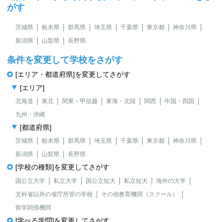
がす
茨城県
栃木県
群馬県
埼玉県
千葉県
東京都
神奈川県
新潟県
山梨県
長野県
条件を変更して学校をさがす
[エリア・都道府県]を変更してさがす
[エリア]
北海道
東北
関東・甲信越
東海・北陸
関西
中国・四国
九州・沖縄
[都道府県]
茨城県
栃木県
群馬県
埼玉県
千葉県
東京都
神奈川県
新潟県
山梨県
長野県
[学校の種類]を変更してさがす
国公立大学
私立大学
国公立短大
私立短大
海外の大学
文科省以外の省庁所管の学校
その他教育機関（スクール）
留学関係機関
[学べる学問]を変更してさがす